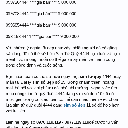
0997264444 ****giá bán**** 9,000,000
0997084444 ****giá bán**** 9,000,000
0996854444 ****giá bán**** 9,000,000
098.158.4444 ****giá bán**** 9,000,000
Với những ý nghĩa tốt đẹp như vậy, nhiều người đã cố gắng
săn lung để có thể sở hữu Sim Tứ Quý 4444 hợp tuổi và hợp
mệnh, với mong muốn có thể gặp may mắn và thành công
trong công danh và cuộc sống.
Bạn hoàn toàn có thể sở hữu ngay một
sim tứ quý 4444
may
mắn tại Đại lý
sim số đẹp
số 19 lương khánh thiện, hoàng
mai, hà nội với chi phí ưu đãi nhất thị trường. Ngoài việc tìm
mua dòng sim tứ quý đuôi 4444 dạng sim số đẹp 10 số có
mức giá tương đối cao, bạn có thể cân nhắc thêm việc chọn
lựa sim tứ quý đuôi 4444 dạng
sim số đẹp
11
số để hợp hơn
với túi tiền.
Liên hệ ngay số
0976.119.119 - 0977.119.119
để được tư vấn