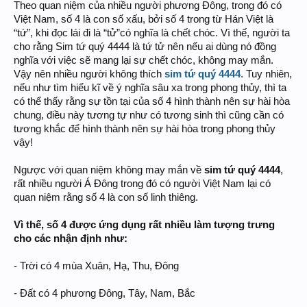
Theo quan niệm của nhiều người phương Đông, trong đó có
Việt Nam, số 4 là con số xấu, bởi số 4 trong từ Hán Việt là
“tứ”, khi đọc lái đi là “tử”có nghĩa là chết chóc. Vì thế, người ta
cho rằng Sim tứ quý 4444 là tứ tử nên nếu ai dùng nó đồng
nghĩa với việc sẽ mang lại sự chết chóc, không may mắn.
Vậy nên nhiều người không thích
sim tứ quý 4444
. Tuy nhiên,
nếu như tìm hiểu kĩ về ý nghĩa sâu xa trong phong thủy, thì ta
có thể thấy rằng sự tồn tại của số 4 hình thành nên sự hài hòa
chung, điều này tương tự như có tương sinh thì cũng cần có
tương khắc để hình thành nên sự hài hòa trong phong thủy
vậy!
Ngược với quan niệm không may mắn về
sim tứ quý 4444
,
rất nhiều người Á Đông trong đó có người Việt Nam lại có
quan niệm rằng số 4 là con số linh thiêng.
Vì thế, số 4 được ứng dụng rất nhiều làm tượng trưng
cho các nhận định như:
- Trời có 4 mùa Xuân, Hạ, Thu, Đông
- Đất có 4 phương Đông, Tây, Nam, Bắc