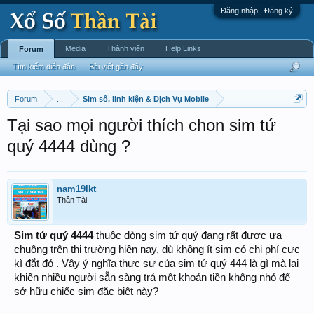
Đăng nhập | Đăng ký
Media
Thành viên
Help Links
Forum
Tìm kiếm diễn đàn
Bài viết gần đây
Forum
...
Sim số, linh kiện & Dịch Vụ Mobile
Tại sao mọi người thích chon sim tứ
quý 4444 dùng ?
nam19lkt
Thần Tài
Sim tứ quý 4444
thuộc dòng sim tứ quý đang rất được ưa
chuộng trên thị trường hiện nay, dù không ít sim có chi phí cực
kì đắt đỏ . Vậy ý nghĩa thực sự của sim tứ quý 444 là gì mà lại
khiến nhiều người sẵn sàng trả một khoản tiền không nhỏ để
sở hữu chiếc sim đặc biệt này?