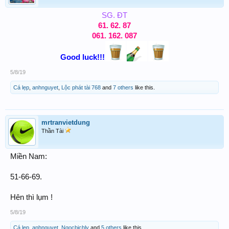
SG. ĐT
61. 62. 87
061. 162. 087
Good luck!!!
5/8/19
Cá lẹp
,
anhnguyet
,
Lộc phát tài 768
and
7 others
like this.
mrtranvietdung
Thần Tài
Miền Nam:
51-66-69.
Hên thì lụm !
5/8/19
Cá lẹp
,
anhnguyet
,
Ngocbichly
and
5 others
like this.