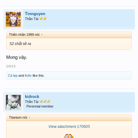
Tinnguyen
Thần Tài
Thiên nhân 1989 nói:
↑
52 chất sẽ ra
Mong vậy.
5/8/19
Cá lẹp
and
ltvltv
like this.
kidrock
Thần Tài
Perennial member
Titanium nói:
↑
View attachment 170605