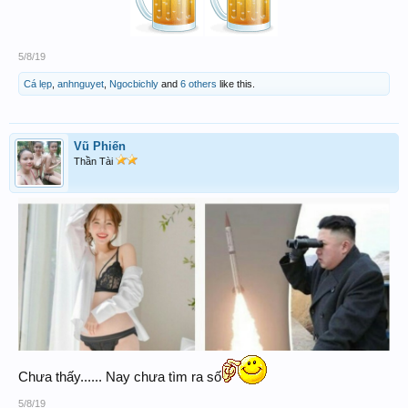
5/8/19
Cá lẹp
,
anhnguyet
,
Ngocbichly
and
6 others
like this.
Vũ Phiến
Thần Tài
Chưa thấy...... Nay chưa tìm ra số
5/8/19