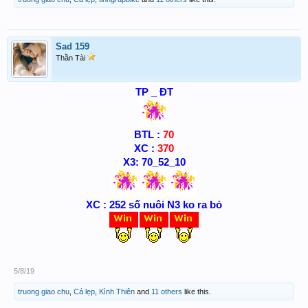
Sad 159
Thần Tài
TP _ ĐT
BTL :
70
XC :
370
X3: 70_52_10
XC : 252 số nuôi N3 ko ra bỏ
5/8/19
truong giao chu
,
Cá lẹp
,
Kình Thiên
and
11 others
like this.