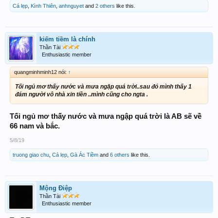
Cá lẹp
,
Kình Thiên
,
anhnguyet
and
2 others
like this.
kiếm tiềm là chính
Thần Tài
Enthusiastic member
quangminhminh12 nói:
↑
Tối ngủ mơ thấy nước và mưa ngập quá trời..sau đó mình thấy 1
đám người vô nhà xin tiền ..mình cũng cho ngta .
Tối ngủ mơ thấy nước và mưa ngập quá trời là AB sẽ về
66 nam và bắc.
5/8/19
truong giao chu
,
Cá lẹp
,
Gà Ác Tiềm
and
6 others
like this.
Mộng Điệp
Thần Tài
Enthusiastic member