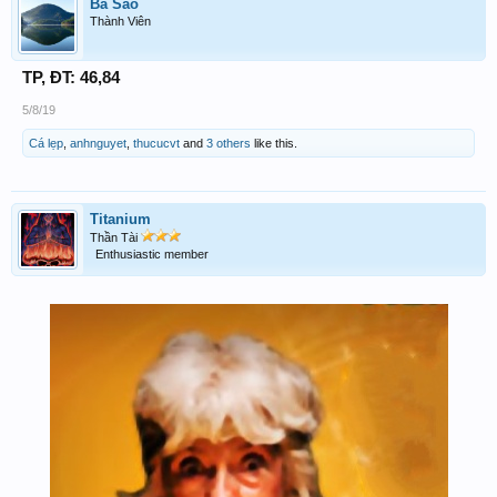
Ba Sao
Thành Viên
TP, ĐT: 46,84
5/8/19
Cá lẹp
,
anhnguyet
,
thucucvt
and
3 others
like this.
Titanium
Thần Tài
Enthusiastic member