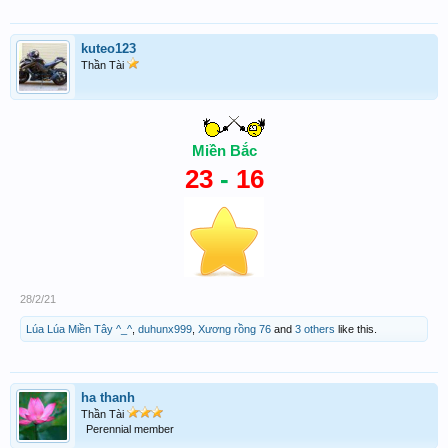
kuteo123
Thần Tài
Miền Bắc
23
-
16
28/2/21
Lúa Lúa Miền Tây ^_^
,
duhunx999
,
Xương rồng 76
and
3 others
like this.
ha thanh
Thần Tài
Perennial member