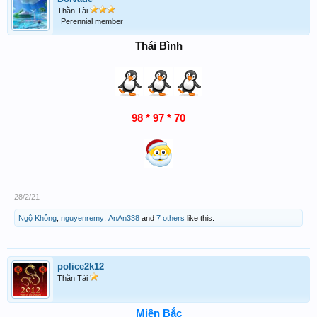
Thần Tài
Perennial member
Thái Bình
98 * 97 * 70
28/2/21
Ngộ Không
,
nguyenremy
,
AnAn338
and
7 others
like this.
police2k12
Thần Tài
Miền Bắc