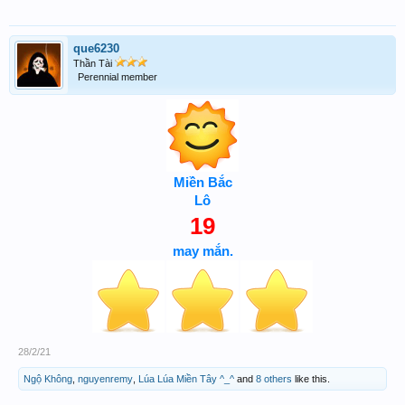
que6230
Thần Tài
Perennial member
Miền Bắc
Lô
19
may mắn.
28/2/21
Ngộ Không
,
nguyenremy
,
Lúa Lúa Miền Tây ^_^
and
8 others
like this.