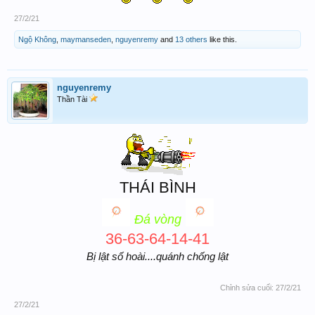
27/2/21
Ngộ Không
,
maymanseden
,
nguyenremy
and
13 others
like this.
nguyenremy
Thần Tài
THÁI BÌNH
Đá vòng
36-63-64-14-41
Bị lật số hoài....quánh chống lật
Chỉnh sửa cuối:
27/2/21
27/2/21