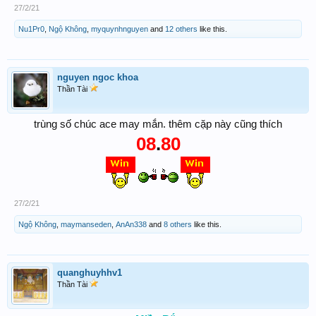
27/2/21
Nu1Pr0
,
Ngộ Không
,
myquynhnguyen
and
12 others
like this.
nguyen ngoc khoa
Thần Tài
trùng số chúc ace may mắn. thêm cặp này cũng thích
08
.
80
27/2/21
Ngộ Không
,
maymanseden
,
AnAn338
and
8 others
like this.
quanghuyhhv1
Thần Tài