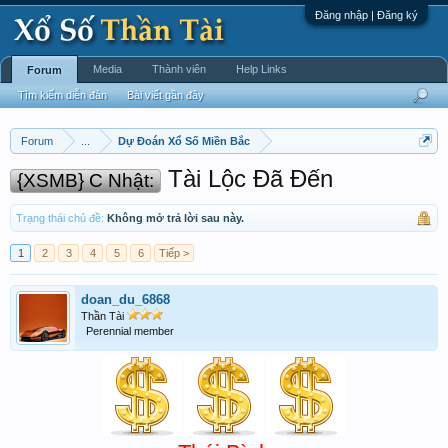
Đăng nhập | Đăng ký
Media
Thành viên
Help Links
Forum
Tìm kiếm diễn đàn
Bài viết gần đây
Forum
...
Dự Đoán Xổ Số Miền Bắc
Tài Lộc Đã Đến
{XSMB} C Nhật:
Trạng thái chủ đề:
Không mở trả lời sau này.
1
2
3
4
5
6
Tiếp >
doan_du_6868
Thần Tài
Perennial member