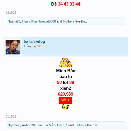
Đề
34 43 33 44
28/2/21
Ngami78
,
HoangKhai
,
hoacat0308
and
6 others
like this.
ba tan vilog
Thần Tài
Miền Bắc
bao lo
98
lot
89
xien2
020
,
989
28/2/21
Ngami78
,
AnAn338
,
Lúa Lúa Miền Tây ^_^
and
5 others
like this.