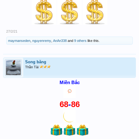
27/2/21
maymanseden
,
nguyenremy
,
AnAn338
and
9 others
like this.
Song băng
Thần Tài
Miền Bắc
68
-
86