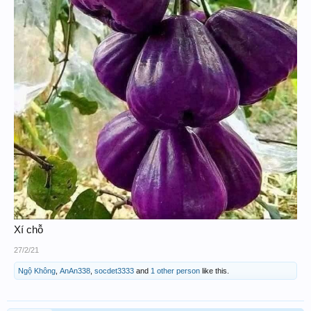
Xí chỗ
27/2/21
Ngộ Không
,
AnAn338
,
socdet3333
and
1 other person
like this.