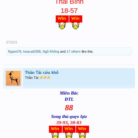
Thái Bình
18-57
27/2/21
Ngami78
,
hoacat0308
,
Ngộ Không
and
17 others
like this.
Thần Tài cứu khổ
Thần Tài
Miền Bắc
ĐTL
88
Song thủ quẹo lựa
39
-
93
,
38
-
83