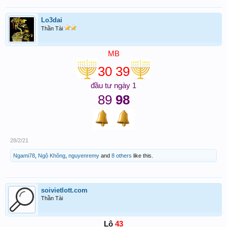
Lo3dai
Thần Tài
MB
30 39
đầu tư ngày 1
89
98
28/2/21
Ngami78
,
Ngộ Không
,
nguyenremy
and
8 others
like this.
soivietlott.com
Thần Tài
Lô
43