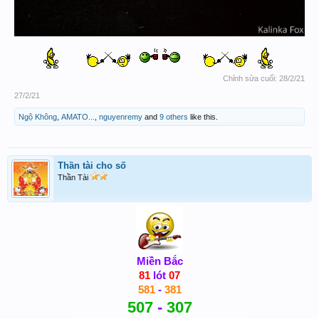
Chỉnh sửa cuối:
28/2/21
27/2/21
Ngộ Không
,
AMATO...
,
nguyenremy
and
9 others
like this.
Thần tài cho số
Thần Tài
Miền Bắc
81
lót
07
581
-
381
507
-
307