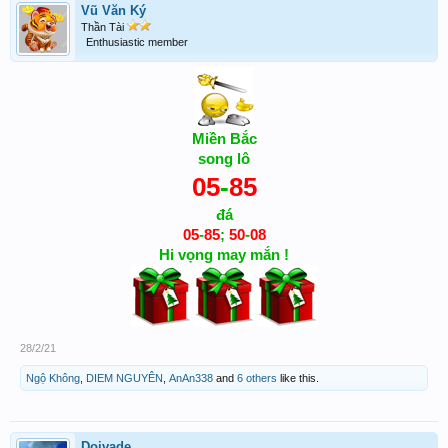
Vũ Văn Ký
Thần Tài
Enthusiastic member
Miền Bắc
song lô
05
-
85
đá
05
-
85
;
50
-
08
Hi vọng may mắn !
28/2/21
Ngộ Không
,
DIEM NGUYÊN
,
AnAn338
and
6 others
like this.
Doivade