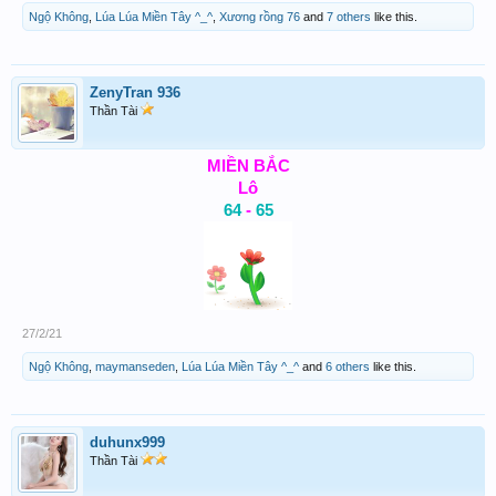
Ngộ Không
,
Lúa Lúa Miền Tây ^_^
,
Xương rồng 76
and
7 others
like this.
ZenyTran 936
Thần Tài
MIỀN BẮC
Lô
64
-
65
27/2/21
Ngộ Không
,
maymanseden
,
Lúa Lúa Miền Tây ^_^
and
6 others
like this.
duhunx999
Thần Tài