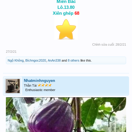
Miền Bắc
Lô.13.80
Xiên ghép
68
Chỉnh sửa cuối:
28/2/21
27/2/21
Ngộ Không
,
Bíchngoc2020
,
AnAn338
and
8 others
like this.
Nhatminhnguyen
Thần Tài
Enthusiastic member