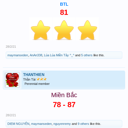
BTL
81
28/2/21
maymanseden
,
AnAn338
,
Lúa Lúa Miền Tây ^_^
and
5 others
like this.
THANTHIEN
Thần Tài
Perennial member
Miền Bắc
78 - 87
28/2/21
DIEM NGUYÊN
,
maymanseden
,
nguyenremy
and
9 others
like this.