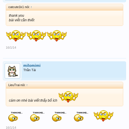
catcute1k1 nói:
↑
thank you
bài viết cần thiết
16/1/14
milomimi
Thần Tài
LieuTrai nói:
↑
cám ơn nhé bài viết thấy bổ ích
16/1/14