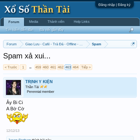
Đăng nhập | Đăng ký
Media
Thành viên
Help Links
Forum
Tìm kiếm diễn đàn
Bài viết gần đây
Forum
Giao Lưu - Café - Trà Đá - Offline - Tỉnh Tò Hihi!
Spam
Spam xả xui...
< Trước
1
←
459
460
461
462
463
464
Tiếp >
TRỊNH Y KIỆN
Thần Tài
Perennial member
Ây Bi Ci
A Bờ Cờ
12/12/13