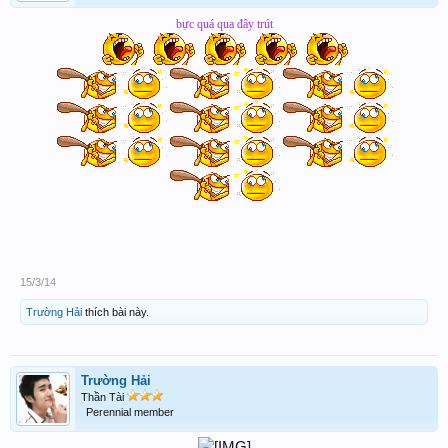
bực quá qua đây trút
15/3/14
Trường Hải
thích bài này.
Trường Hải
Thần Tài
Perennial member