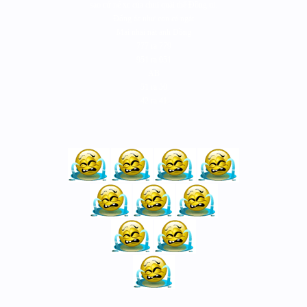
sao cứ né xc của chui quài thế Đồng ui.
Đống ác như con cá ngát
Mai nhai nát anh Đồng
777 ra 779
951 ra 051
AB
51 ra 50
42 ra 41