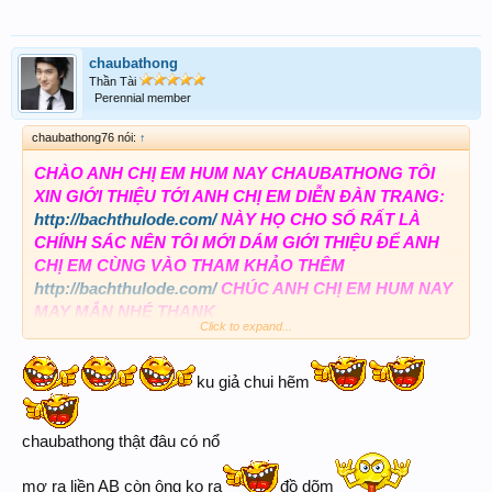
chaubathong
Thần Tài
Perennial member
chaubathong76 nói:
↑
CHÀO ANH CHỊ EM HUM NAY CHAUBATHONG TÔI
XIN GIỚI THIỆU TỚI ANH CHỊ EM DIỄN ĐÀN TRANG:
http://bachthulode.com/
NÀY HỌ CHO SỐ RẤT LÀ
CHÍNH SÁC NÊN TÔI MỚI DÁM GIỚI THIỆU ĐỂ ANH
CHỊ EM CÙNG VÀO THAM KHẢO THÊM
http://bachthulode.com/
CHÚC ANH CHỊ EM HUM NAY
MAY MẮN NHÉ THANK
Click to expand...
http://bachthulode.com/
http://bachthulode.com/
http://bachthulode.com/
ku giả chui hẽm
http://bachthulode.com/
http://bachthulode.com/
chaubathong thật đâu có nổ
mơ ra liền AB còn ông ko ra
đồ dõm