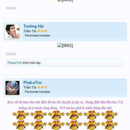
15/3/14
Trường Hải
Thần Tài
Perennial member
15/3/14
PhaLeTim
thích bài này.
PhaLeTim
Thần Tài
Perennial member
thoy off đi túm chui mừ điên lên ko bít chuyện ji xẩy ra . Đang điên lắm lắm lun. Cứ
tưởng cái ji mình cũng đúng . KO nói ko phải là mình đúng đâu nhé