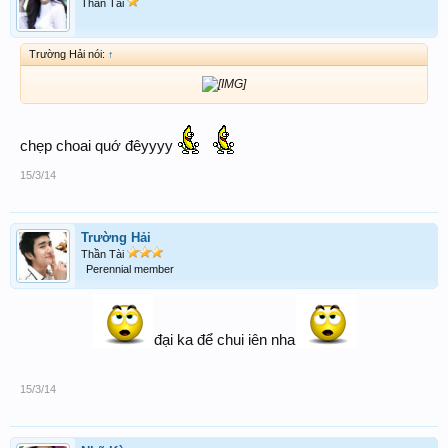
Thần Tài
Trường Hải nói:
↑
chẹp choai quớ đêyyyy
15/3/14
Trường Hải
Thần Tài
Perennial member
đại ka để chui iên nha
15/3/14