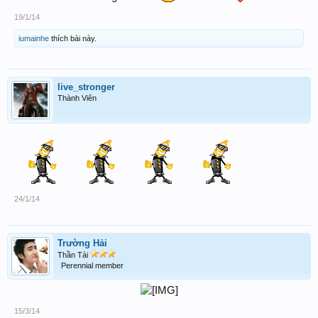
19/1/14
iumainhe
thích bài này.
live_stronger
Thành Viên
24/1/14
Trường Hải
Thần Tài
Perennial member
15/3/14