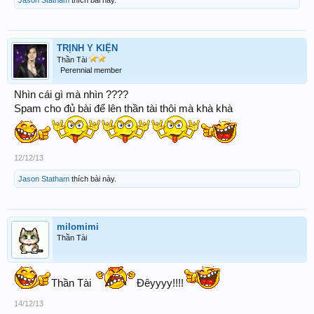
Jason Statham
thích bài này.
TRỊNH Y KIỆN
Thần Tài
Perennial member
Nhìn cái gì mà nhìn ????
Spam cho đủ bài để lên thần tài thôi mà khà khà
12/12/13
Jason Statham
thích bài này.
milomimi
Thần Tài
Thần Tài
Đêyyyy!!!!
14/12/13