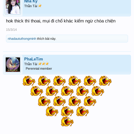
Nhã Kỳ
Thần Tài
hok thick thì thoai, mụi đi chổ khác kiếm ngừ chòa chiện
15/3/14
nhadaututhongminh
thích bài này.
PhaLeTim
Thần Tài
Perennial member