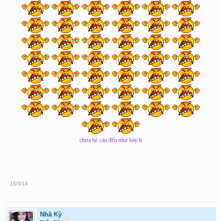
chưa hè cáu đến như bây h
15/3/14
Nhã Kỳ