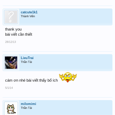
catcute1k1
Thành Viên
thank you
bài viết cần thiết
28/12/13
LieuTrai
Thần Tài
cám ơn nhé bài viết thấy bổ ích
5/1/14
milomimi
Thần Tài