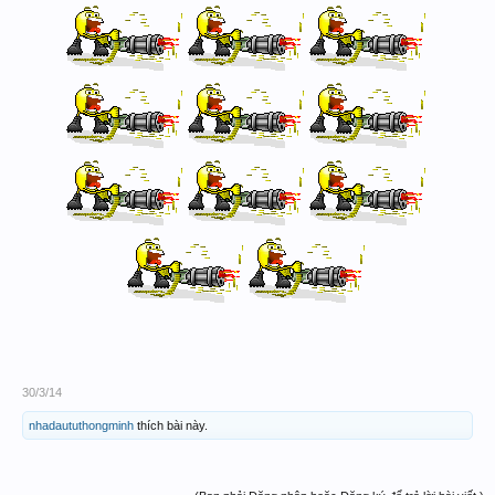
30/3/14
nhadaututhongminh
thích bài này.