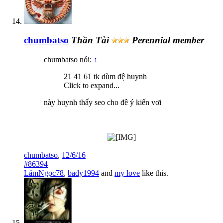
chumbatso
Thần Tài
Perennial member
chumbatso nói:
↑
21 41 61 tk dùm đệ huynh
Click to expand...
này huynh thấy seo cho đê ý kiến vơi
chumbatso
,
12/6/16
#86394
LâmNgọc78
,
bady1994
and
my love
like this.