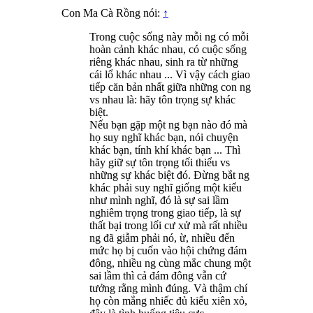
Con Ma Cà Rồng nói:
↑
Trong cuộc sống này mỗi ng có mỗi
hoàn cảnh khác nhau, có cuộc sống
riêng khác nhau, sinh ra từ những
cái lổ khác nhau ... Vì vậy cách giao
tiếp căn bản nhất giữa những con ng
vs nhau là: hãy tôn trọng sự khác
biệt.
Nếu bạn gặp một ng bạn nào đó mà
họ suy nghĩ khác bạn, nói chuyện
khác bạn, tính khí khác bạn ... Thì
hãy giữ sự tôn trọng tối thiểu vs
những sự khác biệt đó. Đừng bắt ng
khác phải suy nghĩ giống một kiểu
như mình nghĩ, đó là sự sai lầm
nghiêm trọng trong giao tiếp, là sự
thất bại trong lối cư xử mà rất nhiều
ng đã giẫm phải nó, ừ, nhiều đến
mức họ bị cuốn vào hội chứng đám
đông, nhiều ng cùng mắc chung một
sai lầm thì cả đám đông vẫn cứ
tưởng rằng mình đúng. Và thậm chí
họ còn mắng nhiếc đủ kiểu xiên xỏ,