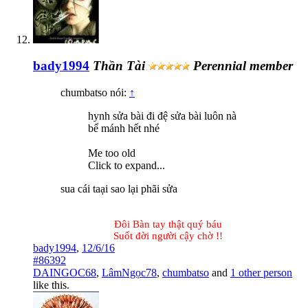
bady1994
Thần Tài
Perennial member
chumbatso nói:
↑
hynh sửa bài đi đệ sửa bài luôn nà
bể mánh hết nhé
Me too old
Click to expand...
sua cái taại sao lại phãi sửa
Đôi Bàn tay thật quý báu
Suốt đời người cậy chờ !!​
bady1994
,
12/6/16
#86392
DAINGOC68
,
LâmNgọc78
,
chumbatso
and
1 other person
like this.