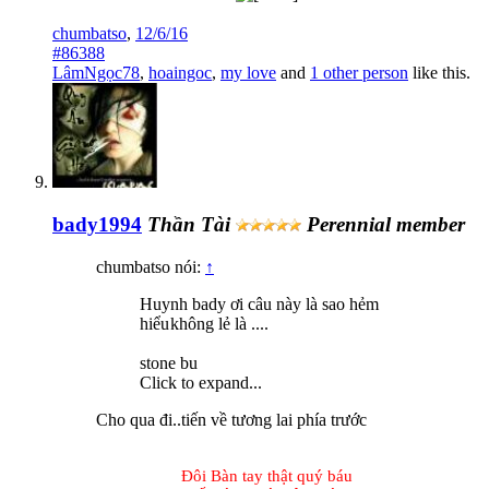
chumbatso
,
12/6/16
#86388
LâmNgọc78
,
hoaingoc
,
my love
and
1 other person
like this.
bady1994
Thần Tài
Perennial member
chumbatso nói:
↑
Huynh bady ơi câu này là sao hẻm
hiểu
không lẻ là ....
stone bu
Click to expand...
Cho qua đi..tiến về tương lai phía trước
Đôi Bàn tay thật quý báu