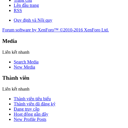
Trang chủ
Lên đầu trang
RSS
Quy định và Nội quy
Forum software by XenForo™
©2010-2016 XenForo Ltd.
Media
Liên kết nhanh
Search Media
New Media
Thành viên
Liên kết nhanh
Thành viên tiêu biểu
Thành viên đã đăng ký
Đang truy cập
Hoạt động gần đây
New Profile Posts