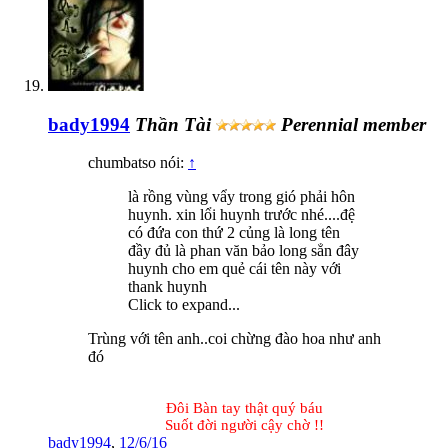
bady1994
Thần Tài
Perennial member
chumbatso nói:
↑
là rồng vùng vẩy trong gió phải hôn
huynh. xin lổi huynh trước nhé....đệ
có đứa con thứ 2 củng là long tên
đầy đủ là phan văn bảo long sẳn đây
huynh cho em quẻ cái tên này với
thank huynh
Click to expand...
Trùng với tên anh..coi chừng đào hoa như anh
đó
Đôi Bàn tay thật quý báu
Suốt đời người cậy chờ !!​
bady1994
,
12/6/16