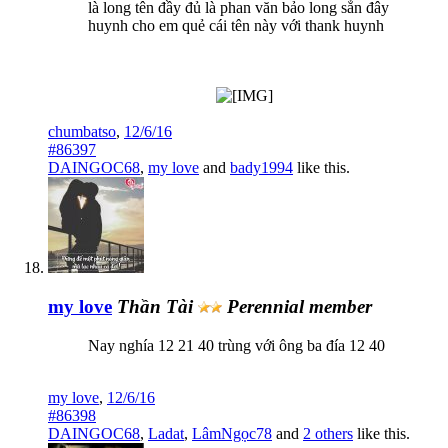
là long tên đầy đủ là phan văn bảo long sẳn đây
huynh cho em quẻ cái tên này với thank huynh
chumbatso
,
12/6/16
#86397
DAINGOC68
,
my love
and
bady1994
like this.
my love
Thần Tài
Perennial member
Nay nghía 12 21 40 trùng với ông ba đía 12 40
my love
,
12/6/16
#86398
DAINGOC68
,
Ladat
,
LâmNgọc78
and
2 others
like this.