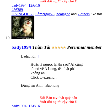
Suốt đời người cậy chờ !!​
bady1994
,
12/6/16
#86389
DAINGOC68
,
LâmNgọc78
,
hoaingoc
and
2 others
like this.
bady1994
Thần Tài
Perennial member
Ladat nói:
↑
Hoặc là ngược lại thì sao? Ai cũng
tò mò về A Long, tên thật phải
không ạh
Click to expand...
Đúng tên Anh : Bảo long
Đôi Bàn tay thật quý báu
Suốt đời người cậy chờ !!​
bady1994
,
12/6/16