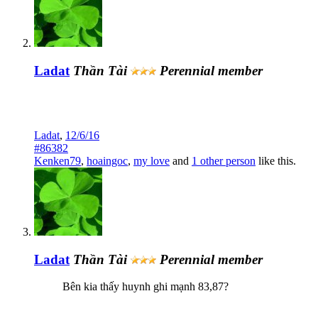
Ladat
Thần Tài
Perennial member
Ladat
,
12/6/16
#86382
Kenken79
,
hoaingoc
,
my love
and
1 other person
like this.
Ladat
Thần Tài
Perennial member
Bên kia thấy huynh ghi mạnh 83,87?