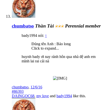
chumbatso
Thần Tài
Perennial member
bady1994 nói:
↑
Đúng tên Anh : Bảo long
Click to expand...
huynh bady ơi nay rảnh hôn qua nhà đệ anh em
mình lai rai cái nà
chumbatso
,
12/6/16
#86393
DAINGOC68
,
my love
and
bady1994
like this.