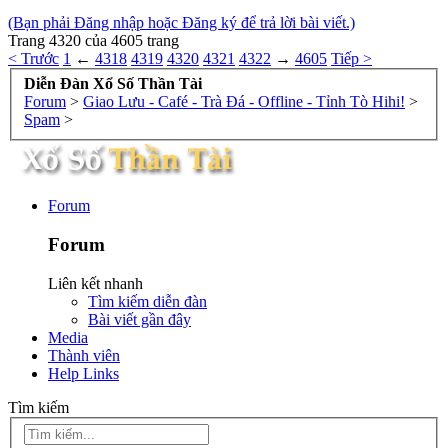
(Bạn phải Đăng nhập hoặc Đăng ký để trả lời bài viết.)
Trang 4320 của 4605 trang
< Trước
1
←
4318
4319
4320
4321
4322
→
4605
Tiếp >
Diễn Đàn Xổ Số Thần Tài
Forum
>
Giao Lưu - Café - Trà Đá - Offline - Tỉnh Tò Hihi!
>
Spam
>
Forum
Forum
Liên kết nhanh
Tìm kiếm diễn đàn
Bài viết gần đây
Media
Thành viên
Help Links
Tìm kiếm