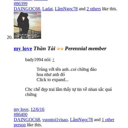
#86399
DAINGOC68
,
Ladat
,
LâmNgọc78
and
2 others
like this.
my love
Thần Tài
Perennial member
bady1994 nói:
↑
Trùng với tên anh..coi chừng đào
hoa như anh đó
Click to expand...
Chc chế đẹp trai lắm thấy tự tin về nhan sắc quá
chừng
my love
,
12/6/16
#86400
DAINGOC68
,
vuontoi1visao
,
LâmNgọc78
and
1 other
person
like this.