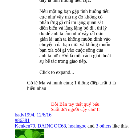
đây là tình huống tiêu cực.
Nếu một ng bạn gặp tình huống tiêu
cực như vậy mà ng đó không có
phản ứng gì chỉ im lặng quan sát
diễn biến và lẳng lặng bỏ đi , thì lý
do để anh ta làm như vậy rất đơn
giản là: anh ta không muốn dính vào
chuyện của bạn nữa và không muốn
bạn xỉa xói gì vào cuộc sống của
anh ta nữa. Đó là một cách giải thoát
sự bế tắc trong giao tiếp.
Click to expand...
Có lẻ Ma và mình cùng 1 thông điệp ..rất ư là
hiểu nhau
Đôi Bàn tay thật quý báu
Suốt đời người cậy chờ !!​
bady1994
,
12/6/16
#86381
Kenken79
,
DAINGOC68
,
hoaingoc
and
3 others
like this.