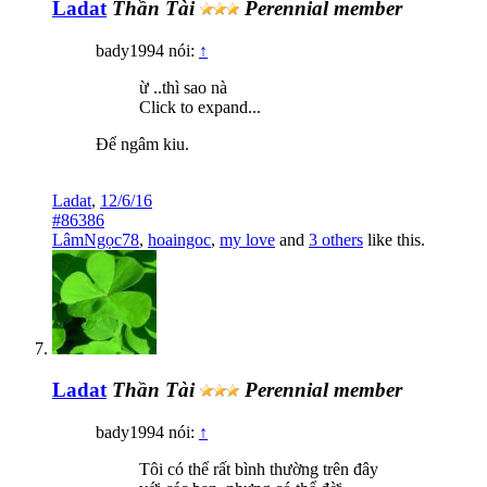
Ladat
Thần Tài
Perennial member
bady1994 nói:
↑
ừ ..thì sao nà
Click to expand...
Để ngâm kiu.
Ladat
,
12/6/16
#86386
LâmNgọc78
,
hoaingoc
,
my love
and
3 others
like this.
Ladat
Thần Tài
Perennial member
bady1994 nói:
↑
Tôi có thể rất bình thường trên đây