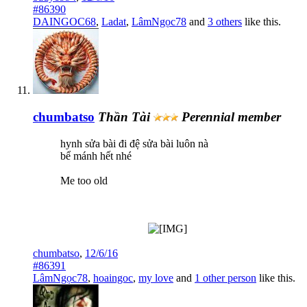
#86390
DAINGOC68
,
Ladat
,
LâmNgọc78
and
3 others
like this.
chumbatso
Thần Tài
Perennial member
hynh sửa bài đi đệ sửa bài luôn nà
bể mánh hết nhé
Me too old
chumbatso
,
12/6/16
#86391
LâmNgọc78
,
hoaingoc
,
my love
and
1 other person
like this.