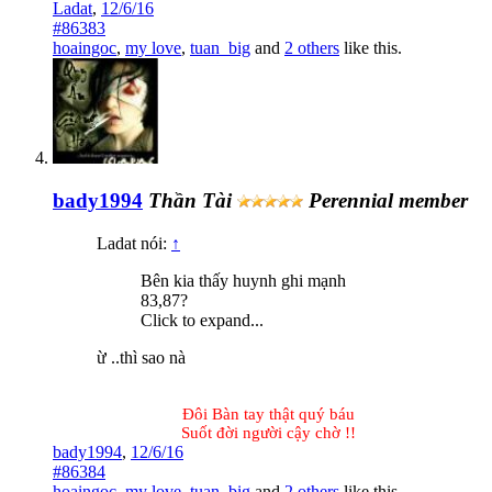
Ladat
,
12/6/16
#86383
hoaingoc
,
my love
,
tuan_big
and
2 others
like this.
bady1994
Thần Tài
Perennial member
Ladat nói:
↑
Bên kia thấy huynh ghi mạnh
83,87?
Click to expand...
ừ ..thì sao nà
Đôi Bàn tay thật quý báu
Suốt đời người cậy chờ !!​
bady1994
,
12/6/16
#86384
hoaingoc
,
my love
,
tuan_big
and
2 others
like this.