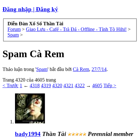
Đăng nhập | Đăng ký
Diễn Đàn Xổ Số Thần Tài
Forum
>
Giao Lưu - Café - Trà Đá - Offline - Tỉnh Tò Hihi!
>
Spam
>
Spam Cà Rem
Thảo luận trong '
Spam
' bắt đầu bởi
Cà Rem
,
27/7/14
.
Trang 4320 của 4605 trang
< Trước
1
←
4318
4319
4320
4321
4322
→
4605
Tiếp >
bady1994
Thần Tài
Perennial member