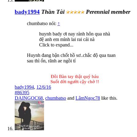
bady1994
Thần Tài
Perennial member
chumbatso nói:
↑
huynh bady ơi nay rảnh hôn qua nhà
đệ anh em mình lai rai cái nà
Click to expand...
Huynh đang bận chốt hồ sơ..chắc độ qua tuan
sau thì ổn, rãnh ae ngồi tí
Đôi Bàn tay thật quý báu
Suốt đời người cậy chờ !!​
bady1994
,
12/6/16
#86395
DAINGOC68
,
chumbatso
and
LâmNgọc78
like this.