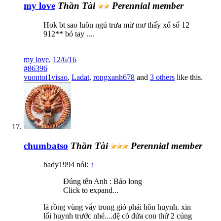
my love
Thần Tài
Perennial member
Hok bt sao luôn ngủ trưa mừ mơ thấy xổ số 12
912** bó tay ....
my love
,
12/6/16
#86396
vuontoi1visao
,
Ladat
,
rongxanh678
and
3 others
like this.
chumbatso
Thần Tài
Perennial member
bady1994 nói:
↑
Đúng tên Anh : Bảo long
Click to expand...
là rồng vùng vẩy trong gió phải hôn huynh. xin
lổi huynh trước nhé....đệ có đứa con thứ 2 củng