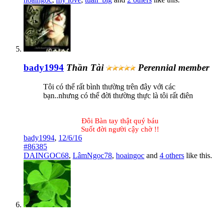
bady1994
Thần Tài
Perennial member
Tôi có thể rất bình thường trên đây với các
bạn..nhưng có thể đời thường thực là tôi rất điên
Đôi Bàn tay thật quý báu
Suốt đời người cậy chờ !!​
bady1994
,
12/6/16
#86385
DAINGOC68
,
LâmNgọc78
,
hoaingoc
and
4 others
like this.