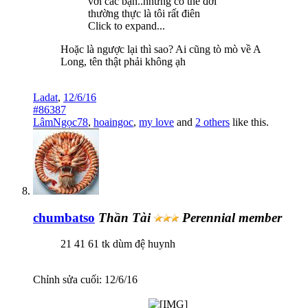
với các bạn..nhưng có thể đời
thường thực là tôi rất điên
Click to expand...
Hoặc là ngược lại thì sao? Ai cũng tò mò về A
Long, tên thật phải không ạh
Ladat
,
12/6/16
#86387
LâmNgọc78
,
hoaingoc
,
my love
and
2 others
like this.
chumbatso
Thần Tài
Perennial member
21 41 61 tk dùm đệ huynh
Chỉnh sửa cuối:
12/6/16