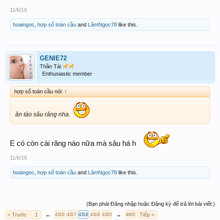
11/6/16
hoaingoc
,
hợp số toàn cầu
and
LâmNgọc78
like this.
GENIE72
Thần Tài
Enthusiastic member
hợp số toàn cầu nói:
↑
ăn táo sâu răng nha.
E có còn cái răng nào nữa mà sâu há h
11/6/16
hoaingoc
,
hợp số toàn cầu
and
LâmNgọc78
like this.
(Bạn phải Đăng nhập hoặc Đăng ký để trả lời bài viết.)
< Trước
1
←
→
Tiếp >
4316
4317
4318
4319
4320
4605