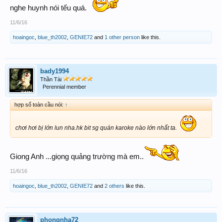
nghe huynh nói tếu quá.
11/6/16
hoaingoc
,
blue_th2002
,
GENIE72
and
1 other person
like this.
bady1994
Thần Tài
Perennial member
hợp số toàn cầu nói:
↑
chơi hơi bị lớn lun nha.hk bit sg quán karoke nào lớn nhất ta.
Giong Anh ...giọng quảng trường mà em..
11/6/16
hoaingoc
,
blue_th2002
,
GENIE72
and
2 others
like this.
phongnha72