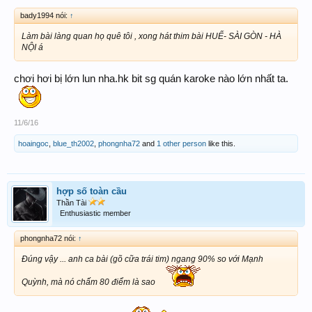
bady1994 nói:
↑
Làm bài làng quan họ quê tôi , xong hát thim bài HUẾ- SÀI GÒN - HÀ
NỘI á
chơi hơi bị lớn lun nha.hk bit sg quán karoke nào lớn nhất ta.
11/6/16
hoaingoc
,
blue_th2002
,
phongnha72
and
1 other person
like this.
hợp số toàn cầu
Thần Tài
Enthusiastic member
phongnha72 nói:
↑
Đúng vậy ... anh ca bài (gõ cữa trái tim) ngang 90% so với Mạnh
Quỳnh, mà nó chấm 80 điểm là sao