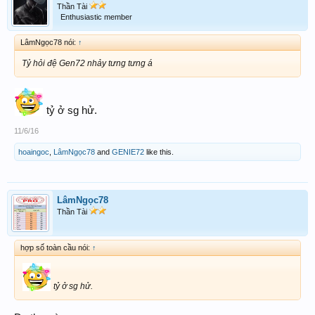
Thần Tài
Enthusiastic member
LâmNgọc78 nói:
↑
Tỷ hỏi đệ Gen72 nhảy tưng tưng á
tỷ ở sg hử.
11/6/16
hoaingoc
,
LâmNgọc78
and
GENIE72
like this.
LâmNgọc78
Thần Tài
hợp số toàn cầu nói:
↑
tỷ ở sg hử.