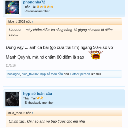
phongnha72
Thần Tài
Perennial member
blue_th2002 nói:
↑
Hahaha.... máy chấm điểm ko công bằng. Vì giọng ai mạnh là điểm
cao....
Đúng vậy ... anh ca bài (gõ cữa trái tim) ngang 90% so với
Mạnh Quỳnh, mà nó chấm 80 điểm là sao
11/6/16
hoaingoc
,
blue_th2002
,
hợp số toàn cầu
and
1 other person
like this.
hợp số toàn cầu
Thần Tài
Enthusiastic member
blue_th2002 nói:
↑
Chính xác.. khi nào anh vô báo trước cho em nha