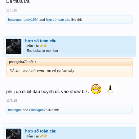
Dạ thưa ừa
11/6/16
hoaingoc
,
bady1994
and
hợp số toàn cầu
like this.
hợp số toàn cầu
Thần Tài
Enthusiastic member
phongnha72 nói:
↑
Dễ ko... mai thử xem . up có phí ko vậy
phí j up đi bit đâu huynh dc vào show biz.
11/6/16
hoaingoc
and
LâmNgọc78
like this.
hợp số toàn cầu
Thần Tài