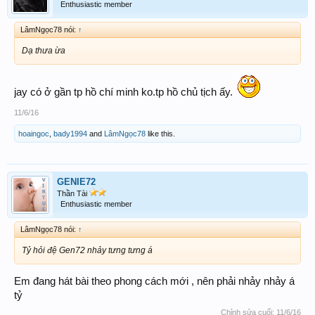
Enthusiastic member
LâmNgọc78 nói:
↑
Dạ thưa ừa
jay có ở gần tp hồ chí minh ko.tp hồ chủ tịch ấy.
11/6/16
hoaingoc
,
bady1994
and
LâmNgọc78
like this.
GENIE72
Thần Tài
Enthusiastic member
LâmNgọc78 nói:
↑
Tỷ hỏi đệ Gen72 nhảy tưng tưng á
Em đang hát bài theo phong cách mới , nên phải nhảy nhảy á
tỷ
Chỉnh sửa cuối:
11/6/16