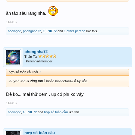
ăn táo sâu răng nha.
11/6/16
hoaingoc
,
phongnha72
,
GENIE72
and
1 other person
like this.
phongnha72
Thần Tài
Perennial member
hợp số toàn cầu nói:
↑
huynh tạo tk zing mp3 hoặc nhaccuatui á.up lên.
Dễ ko... mai thử xem . up có phí ko vậy
11/6/16
hoaingoc
,
GENIE72
and
hợp số toàn cầu
like this.
hợp số toàn cầu