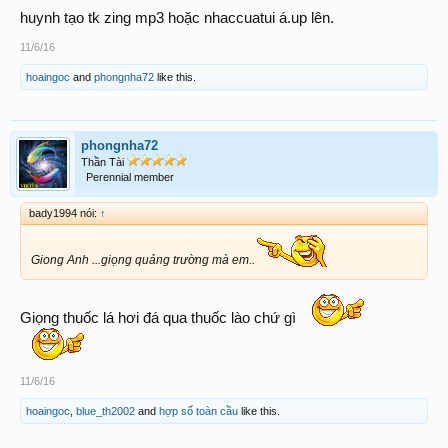
huynh tạo tk zing mp3 hoặc nhaccuatui á.up lên.
11/6/16
hoaingoc
and
phongnha72
like this.
phongnha72
Thần Tài
Perennial member
bady1994 nói:
↑
Giong Anh ...giọng quảng trường mà em..
Giọng thuốc lá hơi đá qua thuốc lào chứ gì
11/6/16
hoaingoc
,
blue_th2002
and
hợp số toàn cầu
like this.