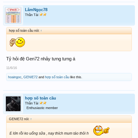
LâmNgọc78
Thần Tài
hợp số toàn cầu nói:
↑
Tỷ hỏi đệ Gen72 nhảy tưng tưng á
11/6/16
hoaingoc
,
GENIE72
and
hợp số toàn cầu
like this.
hợp số toàn cầu
Thần Tài
Enthusiastic member
GENIE72 nói:
↑
E lớn rồi ko uống sữa , nay thích mum táo thôi h