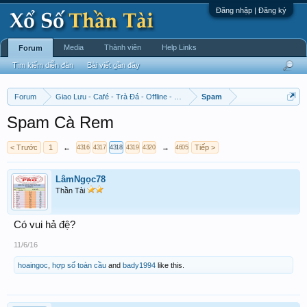
Đăng nhập | Đăng ký
Media
Thành viên
Help Links
Forum
Tìm kiếm diễn đàn
Bài viết gần đây
Forum
Giao Lưu - Café - Trà Đá - Offline - Tỉnh Tò Hihi!
Spam
Spam Cà Rem
< Trước
1
←
→
Tiếp >
4316
4317
4318
4319
4320
4605
LâmNgọc78
Thần Tài
Có vui hả đệ?
11/6/16
hoaingoc
,
hợp số toàn cầu
and
bady1994
like this.