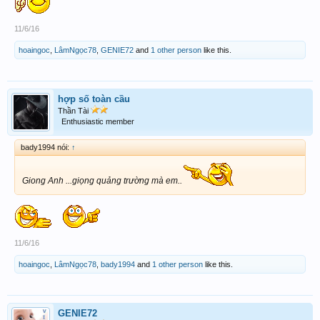
11/6/16
hoaingoc
,
LâmNgọc78
,
GENIE72
and
1 other person
like this.
hợp số toàn cầu
Thần Tài
Enthusiastic member
bady1994 nói:
↑
Giong Anh ...giọng quảng trường mà em..
11/6/16
hoaingoc
,
LâmNgọc78
,
bady1994
and
1 other person
like this.
GENIE72