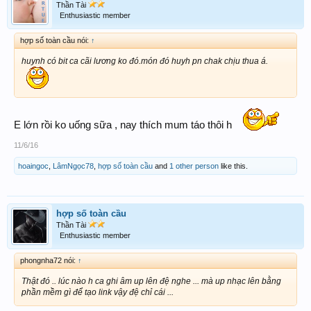
Thần Tài
Enthusiastic member
hợp số toàn cầu nói:
↑
huynh có bit ca cãi lương ko đó.món đó huyh pn chak chịu thua á.
E lớn rồi ko uống sữa , nay thích mum táo thôi h
11/6/16
hoaingoc
,
LâmNgọc78
,
hợp số toàn cầu
and
1 other person
like this.
hợp số toàn cầu
Thần Tài
Enthusiastic member
phongnha72 nói:
↑
Thật đó .. lúc nào h ca ghi âm up lên đệ nghe ... mà up nhạc lên bằng
phần mềm gì để tạo link vậy đệ chỉ cái ...