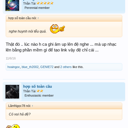
Thần Tài
Perennial member
hợp số toàn cầu nói:
↑
nghe huynh nói tếu quá.
Thật đó .. lúc nào h ca ghi âm up lên đệ nghe ... mà up nhạc
lên bằng phần mềm gì để tạo link vậy đệ chỉ cái ...
11/6/16
hoaingoc
,
blue_th2002
,
GENIE72
and
2 others
like this.
hợp số toàn cầu
Thần Tài
Enthusiastic member
LâmNgọc78 nói:
↑
Có vui hả đệ?