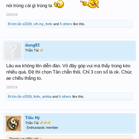
nói trùng cái gì trùng ta
25/5/19
Đi tìm ẩn số209
,
vth.my
,
ltvltv
and
5 others
like this.
dung83
Thần Tài
Lâu wa không lên diễn đàn. Vô đây góp vui mà thấy trùng kèo
nhiều quá. Đệ thì chọn Tân chẵn thôi. Chỉ 3 con số là ok. Chúc
ae chiều thắng to.
25/5/19
Đi tìm ẩn số209
,
ltvltv
,
anhba
and
6 others
like this.
Tiểu Hỷ
Thần Tài
Enthusiastic member
Thạch Lựu Mộc nói:
↑