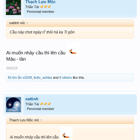
Thạch Lựu Mộc
Thần Tài
Perennial member
sattinh nói:
↑
Cầu này chơi ngày t7 thôi hả ka Ti gôn
Ai muốn nhảy cầu thì lên cầu
Mậu - tân
25/5/19
Đi tìm ẩn số209
,
ltvltv
,
anhba
and
8 others
like this.
sattinh
Thần Tài
Perennial member
Thạch Lựu Mộc nói:
↑
Ai muốn nhảy cầu thì lên cầu