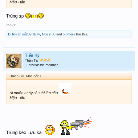
Mậu - tân
Trùng sp
25/5/19
Đi tìm ẩn số209
,
ltvltv
,
Nhu y 85
and
5 others
like this.
Tiểu Hỷ
Thần Tài
Enthusiastic member
Thạch Lựu Mộc nói:
↑
Ai muốn nhảy cầu thì lên cầu
Mậu - tân
Trùng kèo Lựu ka