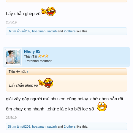
Lấy chẵn ghép vô
25/5/19
Đi tìm ẩn số209
,
hoa xuan
,
sattinh
and
2 others
like this.
Nhu y 85
Thần Tài
Perennial member
Tiểu Hỷ nói:
↑
Lấy chẵn ghép vô
giải vậy gặp người mù như em cũng botay..chờ chọn sẵn rồi
ôm chạy cho nhanh ..chứ e là e ko biết lọc số
25/5/19
Đi tìm ẩn số209
,
hoa xuan
,
sattinh
and
2 others
like this.