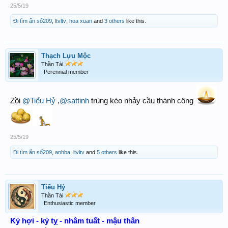
25/5/19
Đi tìm ẩn số209
,
ltvltv
,
hoa xuan
and
3 others
like this.
Thạch Lựu Mộc
Thần Tài
Perennial member
Zồi
@Tiểu Hỷ
,
@sattinh
trùng kéo nhảy cầu thành công
25/5/19
Đi tìm ẩn số209
,
anhba
,
ltvltv
and
5 others
like this.
Tiểu Hỷ
Thần Tài
Enthusiastic member
Kỷ hợi - kỷ tỵ - nhâm tuất - mậu thân