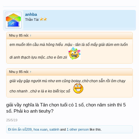
anhba
Thần Tài
Nhu y 85 nói:
↑
em muốn lên cầu mà hông hiểu .mậu - tân là số mấy giải dùm em luốn
di anh thạch lựu mộc..cho e ôm zii
Nhu y 85 nói:
↑
giải vậy gặp người mù như em cũng botay..chờ chọn sẵn rồi ôm chạy
cho nhanh ..chứ e là e ko biết lọc số
giải vầy nghĩa là Tân chọn tuổi có 1 số, chọn năm sinh thì 5
số. Phải ko anh tieuhy?
25/5/19
Đi tìm ẩn số209
,
hoa xuan
,
sattinh
and
1 other person
like this.