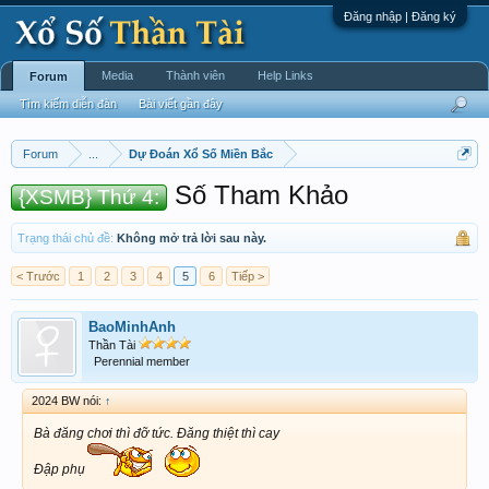
Đăng nhập | Đăng ký
Media
Thành viên
Help Links
Forum
Tìm kiếm diễn đàn
Bài viết gần đây
Forum
...
Dự Đoán Xổ Số Miền Bắc
Số Tham Khảo
{XSMB} Thứ 4:
Trạng thái chủ đề:
Không mở trả lời sau này.
< Trước
1
2
3
4
5
6
Tiếp >
BaoMinhAnh
Thần Tài
Perennial member
2024 BW nói:
↑
Bà đăng chơi thì đỡ tức. Đăng thiệt thì cay
Đập phụ