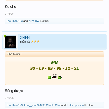
Ko chơi
27/5/26
Tao Thao 123
and
2024 BW
like this.
JIN144
Thần Tài
JIN144 nói:
↑
MB
90 - 09 - 89 - 98 - 12 - 2
1
Sống được
27/5/26
Tao Thao 123
,
trong_tien032082
,
Chốt là Chốt
and
1 other person
like this.