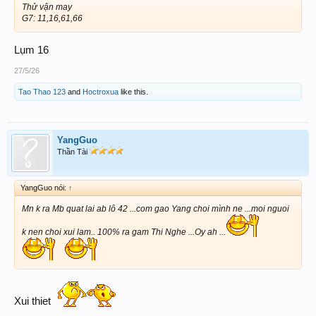
Thử vận may
G7: 11,16,61,66
Lụm 16
27/5/26
Tao Thao 123
and
Hoctroxua
like this.
YangGuo
Thần Tài
YangGuo nói:
↑
Mn k ra Mb quat lai ab lô 42 ...com gao Yang choi mình ne ...moi nguoi
k nen choi xui lam.. 100% ra gam Thi Nghe ...Oy ah ...
Xui thiet