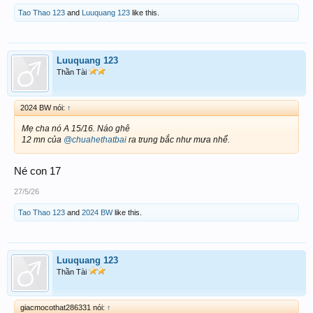
Tao Thao 123
and
Luuquang 123
like this.
Luuquang 123
Thần Tài
2024 BW nói:
↑
Mẹ cha nó A 15/16. Náo ghê
12 mn của
@chuahethatbai
ra trung bắc như mưa nhể.
Né con 17
27/5/26
Tao Thao 123
and
2024 BW
like this.
Luuquang 123
Thần Tài
giacmocothat286331 nói:
↑