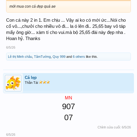
mới mua con cá đẹp quá ae
Con cá này 2 in 1. Em chịu ... Vậy ai ko có mới ức...Nói cho
cố vô...,chưởi cho nhiều vô đi... la ó lên đi.. 25,65 bay vô táp
mấy ông giờ... xàm tí cho vui.mà bộ 25,65 đài này đẹp nha .
Hoan hỷ. Thanks
6/5/26
Lê thị Minh châu
,
TâmTường
,
Quy 999
and
6 others
like this.
Cá lẹp
Thần Tài
MN
907
07
Chỉnh sửa cuối:
6/5/26
6/5/26