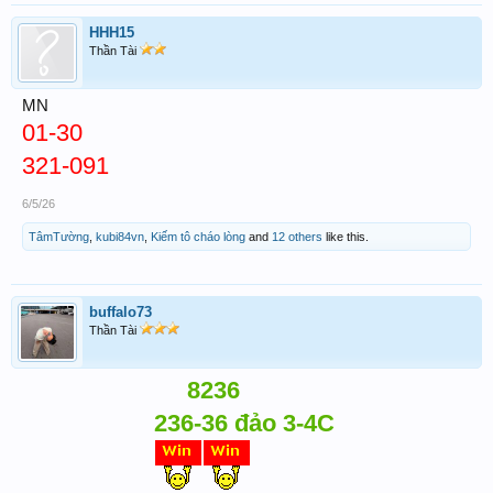
HHH15
Thần Tài
MN
01-30
321-091
6/5/26
TâmTường
,
kubi84vn
,
Kiếm tô cháo lòng
and
12 others
like this.
buffalo73
Thần Tài
8236
236-36 đảo 3-4C