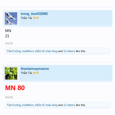
trong_tien032082
Thần Tài
MN
21
6/5/26
TâmTường
,
kubi84vn
,
Kiếm tô cháo lòng
and
14 others
like this.
thantaimaymanvn
Thần Tài
MN 80
6/5/26
TâmTường
,
kubi84vn
,
Kiếm tô cháo lòng
and
13 others
like this.