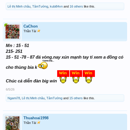
Lê thị Minh châu
,
TâmTường
,
kubi84vn
and
16 others
like this.
CaChon
Thần Tài
Mn : 15 - 51
215- 251
15 - 51 -78 - 87 đá vòng.nay xún mạnh tay tí xem a đồng có
cho thùng bia k
Chúc cả diễn đàn big win
6/5/26
Ngami78
,
Lê thị Minh châu
,
TâmTường
and
15 others
like this.
Thuahoai1998
Thần Tài