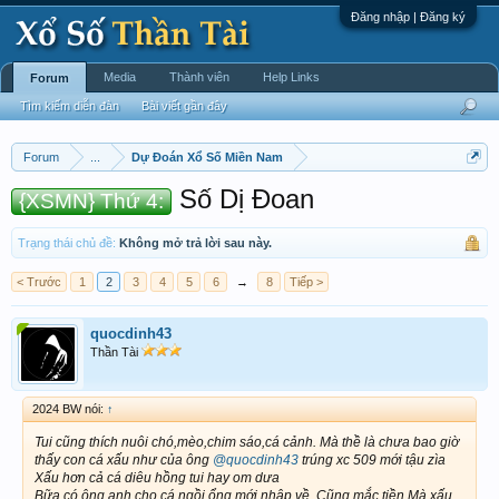
Đăng nhập | Đăng ký
Media
Thành viên
Help Links
Forum
Tìm kiếm diễn đàn
Bài viết gần đây
Forum
...
Dự Đoán Xổ Số Miền Nam
Số Dị Đoan
{XSMN} Thứ 4:
Trạng thái chủ đề:
Không mở trả lời sau này.
< Trước
1
2
3
4
5
6
→
8
Tiếp >
quocdinh43
Thần Tài
2024 BW nói:
↑
Tui cũng thích nuôi chó,mèo,chim sáo,cá cảnh. Mà thề là chưa bao giờ
thấy con cá xấu như của ông
@quocdinh43
trúng xc 509 mới tậu zìa
Xấu hơn cả cá diêu hồng tui hay om dưa
Bữa có ông anh cho cá ngồi ổng mới nhập về. Cũng mắc tiền Mà xấu