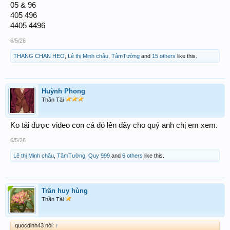
05 & 96
405 496
4405 4496
6/5/26
THANG CHAN HEO
,
Lê thị Minh châu
,
TâmTường
and
15 others
like this.
Huỳnh Phong
Thần Tài
Ko tải được video con cá đó lên đây cho quý anh chị em xem.
6/5/26
Lê thị Minh châu
,
TâmTường
,
Quy 999
and
6 others
like this.
Trần huy hùng
Thần Tài
quocdinh43 nói:
↑