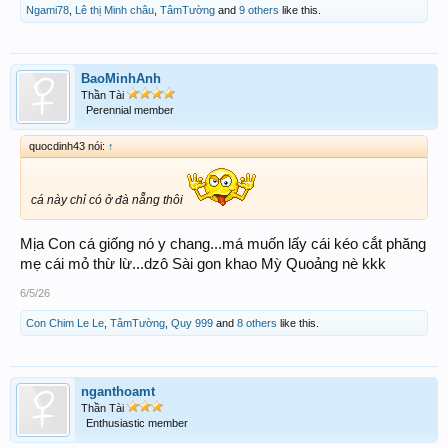
Ngami78
,
Lê thị Minh châu
,
TâmTường
and
9 others
like this.
BaoMinhAnh
Thần Tài
Perennial member
quocdinh43 nói:
↑
cá này chỉ có ở đà nẵng thôi
Mịa Con cá giống nó y chang...má muốn lấy cái kéo cắt phăng
mẹ cái mỏ thừ lừ...dzô Sài gon khao Mỳ Quoảng nè kkk
6/5/26
Con Chim Le Le
,
TâmTường
,
Quy 999
and
8 others
like this.
nganthoamt
Thần Tài
Enthusiastic member