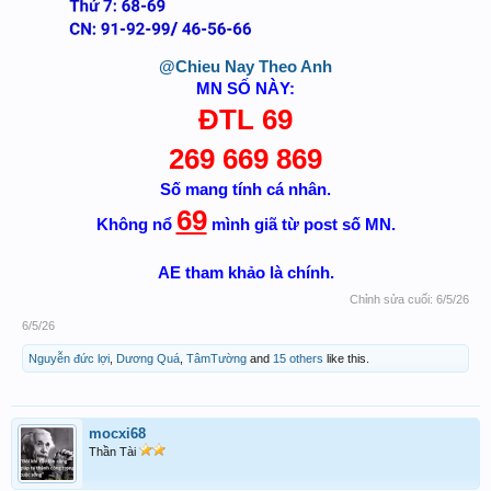
@Chieu Nay Theo Anh
MN SỐ NÀY:
ĐTL 69
269 669 869
Số mang tính cá nhân.
69
Không nổ
mình giã từ post số MN.
AE tham khảo là chính.
Chỉnh sửa cuối:
6/5/26
6/5/26
Nguyễn đức lợi
,
Dương Quá
,
TâmTường
and
15 others
like this.
mocxi68
Thần Tài