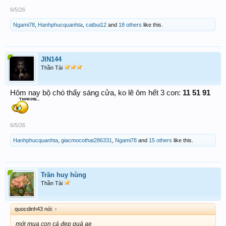
6/5/26
Ngami78
,
Hanhphucquanhta
,
catbui12
and
18 others
like this.
JIN144
Thần Tài
Hôm nay bộ chó thấy sáng cửa, ko lẽ ôm hết 3 con:
11 51 91
6/5/26
Hanhphucquanhta
,
giacmocothat286331
,
Ngami78
and
15 others
like this.
Trần huy hùng
Thần Tài
quocdinh43 nói:
↑
mới mua con cá đẹp quá ae