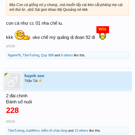
Mịa Con cá giống nó y chang...má muốn lấy cái kéo cắt phăng mẹ cái
mỏ thừ lừ...dzô Sài gon khao Mỳ Quoảng nè kkk
con cá như cc 01 nha chế iu.
kkk
oke chế mỳ quãng dị đoan 92 đi
6/5/26
Ngami78
,
TâmTường
,
Quy 999
and
6 others
like this.
huynh son
Thần Tài
2 đài chính
Đánh số nuôi
228
6/5/26
TâmTường
,
kubi84vn
,
Kiếm tô cháo lòng
and
13 others
like this.