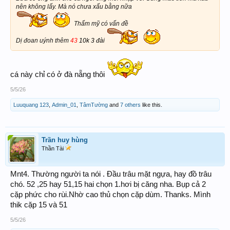
nên không lấy. Mà nó chưa xấu bằng nữa
Thẩm mỹ có vấn đề
Dị đoan uýnh thêm
43
10k 3 đài
cá này chỉ có ở đà nẵng thôi
5/5/26
Luuquang 123
,
Admin_01
,
TâmTường
and
7 others
like this.
Trần huy hùng
Thần Tài
Mnt4. Thường người ta nói . Đầu trâu mặt ngựa, hay đồ trâu
chó. 52 ,25 hay 51,15 hai chọn 1.hơi bị căng nha. Bụp cả 2
cặp phức cho rùi.Nhờ cao thủ chọn cặp dùm. Thanks. Mình
thik cặp 15 và 51
5/5/26