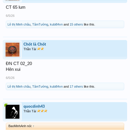
CT 65 lum
6/5/26
Lê thị Minh châu
,
TâmTường
,
kubi84vn
and
15 others
like this.
Chốt là Chốt
Thần Tài
ĐN CT 02_20
Hên xui
6/5/26
Lê thị Minh châu
,
TâmTường
,
kubi84vn
and
17 others
like this.
quocdinh43
Thần Tài
BaoMinhAnh nói:
↑