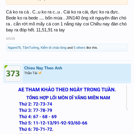
Cá ko ra cá . C..u ko ra c..u . Cái ko ra cái, đực ko ra đực.
Bede ko ra bede .... bốn mùa . JIN140 ông xit nguyên đàn chó
ra . cắn rớt mõ mấy cá con 1 nắng này coi Chiều nay đàn chó
bay ra đóp hết. 11,51,91 ra tay
6/5/26
Ngami78
,
TâmTường
,
Kiếm tô cháo lòng
and
5 others
like this.
Chieu Nay Theo Anh
Thần Tài