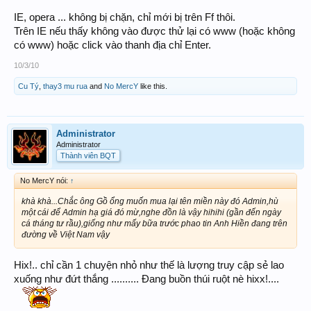
IE, opera ... không bị chặn, chỉ mới bị trên Ff thôi.
Trên IE nếu thấy không vào được thử lại có www (hoặc không
có www) hoặc click vào thanh địa chỉ Enter.
10/3/10
Cu Tý
,
thay3 mu rua
and
No MercY
like this.
Administrator
Administrator
Thành viên BQT
No MercY nói:
↑
khà khà...Chắc ông Gồ ổng muốn mua lại tên miền này đó Admin,hù
một cái để Admin hạ giá đó mừ,nghe đồn là vậy hihihi (gần đến ngày
cá tháng tư rầu),giống như mấy bữa trước phao tin Anh Hiền đang trên
đường về Việt Nam vậy
Hix!.. chỉ cần 1 chuyện nhỏ như thế là lượng truy cập sẻ lao
xuống như đứt thắng .......... Đang buồn thúi ruột nè hixx!....