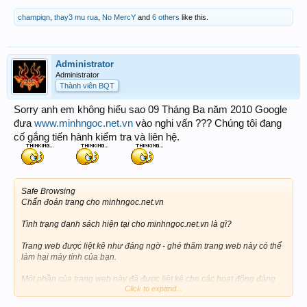
champiqn
,
thay3 mu rua
,
No MercY
and
6 others
like this.
Administrator
Administrator
Thành viên BQT
Sorry anh em không hiểu sao 09 Tháng Ba năm 2010 Google
đưa
www.minhngoc.net.vn
vào nghi vấn ??? Chúng tôi đang
cố gắng tiến hành kiểm tra và liên hệ.
Safe Browsing
Chẩn đoán trang cho minhngoc.net.vn
Tình trạng danh sách hiện tại cho minhngoc.net.vn là gì?
Trang web được liệt kê như đáng ngờ - ghé thăm trang web này có thể
làm hại máy tính của bạn.
Một phần của trang web này đã được liệt kê cho các hoạt động đáng
Click to expand...
ngờ 1 thời gian (s) trong 90 ngày qua.