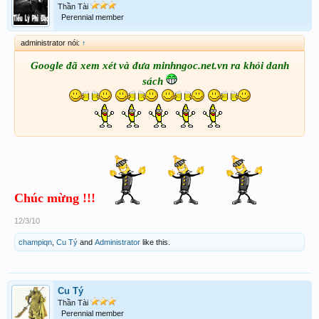
Thần Tài
Perennial member
administrator nói:
↑
Google đã xem xét và đưa minhngoc.net.vn ra khỏi danh
sách
Chúc mừng !!!
12/3/10
champiqn
,
Cu Tý
and
Administrator
like this.
Cu Tý
Thần Tài
Perennial member