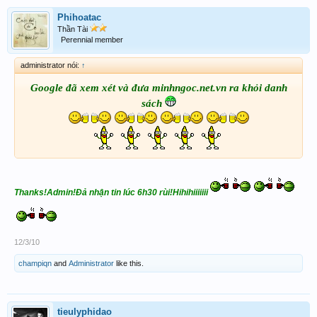
Phihoatac
Thần Tài
Perennial member
administrator nói:
↑
Google đã xem xét và đưa minhngoc.net.vn ra khỏi danh
sách
Thanks!Admin!Đả nhận tin lúc 6h30 rùi!Hihihiiiiiii
12/3/10
champiqn
and
Administrator
like this.
tieulyphidao