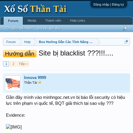
Đăng nhập | Đăng ký
Media
Thành viên
Help Links
Forum
Tìm kiếm diễn đàn
Bài viết gần đây
Forum
Help
Box Hướng Dẫn Các Tính Năng Diễn Dàn
Site bị blacklist ???!!!....
Hướng dẫn
1
2
Tiếp >
Innova 9999
Thần Tài
Gần đây mình vào minhngoc.net.vn bị báo lỗi security có hiệu
lực trên phạm vi quốc tế, BQT giải thích tại sao vậy ???
Evidence: