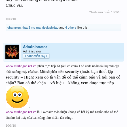
Chúc vui.
Chỉnh sửa cuối:
10/3/10
10/3/10
champiqn
,
thay3 mu rua
,
tieulyphidao
and
4 others
like this.
Administrator
Administrator
Thành viên BQT
www.minhngoc.net.vn
phần trực tiếp KQXS có chứa 1 số code nhằm tải kq mới cập
security (hoặc bạn thiết lập
nhật xuống máy của bạn. Một số phần mềm
security – High) xem đó là vấn đề có thể cảnh báo và hỏi bạn có
chặn? Bạn có thể chặn = vô hiệu = không xem được trực tiếp
.
www.minhngoc.net.vn
là 1 website thân thiện không có bất kỳ mã nguồn nào có thể
làm hư hại máy của bạn cũng như nhằm tấn công .
10/3/10