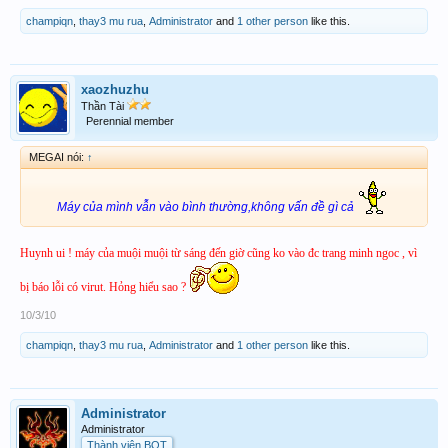
ngày qua.
champiqn
,
thay3 mu rua
,
Administrator
and
1 other person
like this.
Điều gì đã xảy ra?
Trong một số trường hợp, các bên thứ ba có thể thêm mã độc vào các
trang web hợp pháp, mà sẽ gây ra cho chúng tôi để hiển thị thông báo
xaozhuzhu
cảnh báo.
Thần Tài
Perennial member
MEGAI nói:
↑
Máy của mình vẫn vào bình thường,không vấn đề gì cả
Huynh ui ! máy của muội muội từ sáng đến giờ cũng ko vào đc trang minh ngoc , vì
bị báo lỗi có virut. Hỏng hiểu sao ?
10/3/10
champiqn
,
thay3 mu rua
,
Administrator
and
1 other person
like this.
Administrator
Administrator
Thành viên BQT