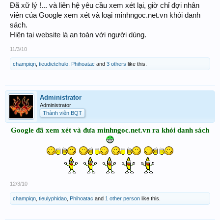
Đã xữ lý !... và liên hệ yêu cầu xem xét lại, giờ chỉ đợi nhân
viên của Google xem xét và loại minhngoc.net.vn khỏi danh
sách.
Hiện tại website là an toàn với người dùng.
11/3/10
champiqn
,
tieudietchulo
,
Phihoatac
and
3 others
like this.
Administrator
Administrator
Thành viên BQT
Google đã xem xét và đưa minhngoc.net.vn ra khỏi danh sách
12/3/10
champiqn
,
tieulyphidao
,
Phihoatac
and
1 other person
like this.