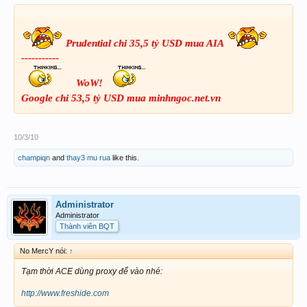
Prudential chi 35,5 tỷ USD mua AIA
-----------
WoW!
Google chi 53,5 tỷ USD mua minhngoc.net.vn
10/3/10
champiqn
and
thay3 mu rua
like this.
Administrator
Administrator
Thành viên BQT
No MercY nói:
↑
Tạm thời ACE dùng proxy để vào nhé:
http://www.freshide.com