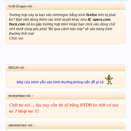
Gold Dragon nói:
↑
Trường hợp này là bạn vào minhngoc bằng trình
firefox
nên bị phải
ko? Bạn nên dùng thêm các trình duyệt khác như
IE
,
opera.com
,
flock.com
sẽ ko gặp trường hợp trên! Hoặc bạn click vào dòng chữ
nhỏ dưới cùng góc phải "Bỏ qua cảnh báo này" sẽ vào trang bình
thường thôi mà!
Chúc vui.
MEGAI nói:
↑
Máy của mình vẫn vào bình thường,không vấn đề gì cả
tieulyphidao nói:
↑
Chết tui rùi..., lâu nay vẫn dò số bằng ĐTDĐ ko biết có sao
ko ? Help me !!!
administrator nói:
↑