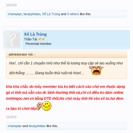
10/3/10
champiqn
,
tieulyphidao
,
Xổ Là Trúng
and
3 others
like this.
Xổ Là Trúng
Thần Tài
Perennial member
administrator nói:
↑
Hix!.. chỉ cần 1 chuyện nhỏ như thế là lượng truy cập sẻ lao xuống như
đứt thắng .......... Đang buồn thúi ruột nè hixx!....
kha kha chắc do mấy member kia ko biết cách vào chứ em thuộc dạng
gà vi tính mà vẫn vào đc bình thường thôi nà,chỉ có điều ko dám online
minhngoc.net.vn bằng DTD thôi,hix chứ máy tính thì vào vô tư,hư đem
ra bảo trì chơi tiếp
11/3/10
champiqn
and
tieulyphidao
like this.