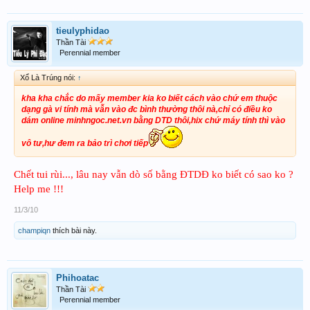
tieulyphidao
Thần Tài
Perennial member
Xổ Là Trúng nói:
↑
kha kha chắc do mấy member kia ko biết cách vào chứ em thuộc
dạng gà vi tính mà vẫn vào đc bình thường thôi nà,chỉ có điều ko
dám online minhngoc.net.vn bằng DTD thôi,hix chứ máy tính thì vào
vô tư,hư đem ra bảo trì chơi tiếp
Chết tui rùi..., lâu nay vẫn dò số bằng ĐTDĐ ko biết có sao ko ?
Help me !!!
11/3/10
champiqn
thích bài này.
Phihoatac
Thần Tài
Perennial member