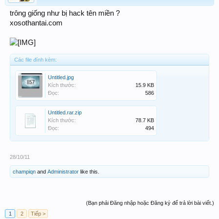
trông giống như bị hack tên miền ?
xosothantai.com
Các file đính kèm:
Untitled.jpg
Kích thước:
15.9 KB
Đọc:
586
Untitled.rar.zip
Kích thước:
78.7 KB
Đọc:
494
28/10/11
champiqn
and
Administrator
like this.
(Bạn phải Đăng nhập hoặc Đăng ký để trả lời bài viết.)
1
2
Tiếp >