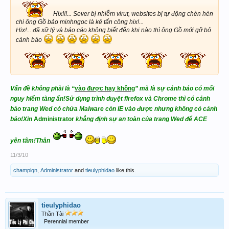
Hix!!!... Sever bị nhiễm virut, websites bị tự động chèn hèn
chi ông Gồ bảo minhngoc là kẻ tấn công hix!...
Hix!... đã xữ lý và báo cáo không biết đến khi nào thì ông Gồ mới gỡ bỏ
cảnh báo
Vấn đề không phài là “
vào được hay không
” mà là sự cảnh báo có mối
nguy hiểm tàng ẩn!Sử dụng trình duyệt firefox và Chrome thì có cảnh
báo trang Wed có chứa Malware còn IE vào được nhưng không có cảnh
báo!Xin
Administrator
khẳng định sự an toàn của trang Wed để ACE
yên tâm!Thân
11/3/10
champiqn
,
Administrator
and
tieulyphidao
like this.
tieulyphidao
Thần Tài
Perennial member