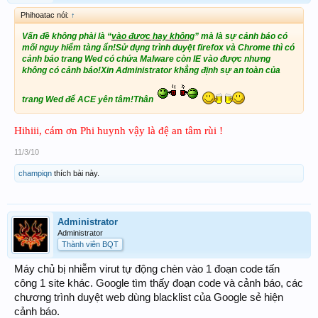
Phihoatac nói:
↑
Vấn đề không phài là “
vào được hay không
” mà là sự cảnh báo có
mối nguy hiểm tàng ẩn!Sử dụng trình duyệt firefox và Chrome thì có
cảnh báo trang Wed có chứa Malware còn IE vào được nhưng
không có cảnh báo!Xin
Administrator
khẳng định sự an toàn của
trang Wed để ACE yên tâm!Thân
Hihiii, cám ơn Phi huynh vậy là đệ an tâm rùi !
11/3/10
champiqn
thích bài này.
Administrator
Administrator
Thành viên BQT
Máy chủ bị nhiễm virut tự động chèn vào 1 đoạn code tấn
công 1 site khác. Google tìm thấy đoạn code và cảnh báo, các
chương trình duyệt web dùng blacklist của Google sẻ hiện
cảnh báo.