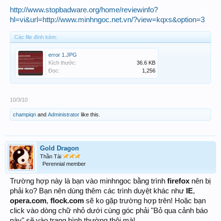
http://www.stopbadware.org/home/reviewinfo?
hl=vi&url=http://www.minhngoc.net.vn/?view=kqxs&option=3
Các file đính kèm:
error 1.JPG
Kích thước:
36.6 KB
Đọc:
1,256
10/3/10
champiqn
and
Administrator
like this.
Gold Dragon
Thần Tài
Perennial member
Trường hợp này là bạn vào minhngoc bằng trình
firefox
nên bị
phải ko? Bạn nên dùng thêm các trình duyệt khác như
IE
,
opera.com
,
flock.com
sẽ ko gặp trường hợp trên! Hoặc bạn
click vào dòng chữ nhỏ dưới cùng góc phải "Bỏ qua cảnh báo
này" sẽ vào trang bình thường thôi mà!