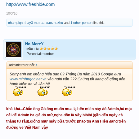
http://www.freshide.com
10/3/10
champiqn
,
thay3 mu rua
,
xaozhuzhu
and
1 other person
like this.
No MercY
Thần Tài
Perennial member
administrator nói:
↑
Sorry anh em không hiểu sao 09 Tháng Ba năm 2010 Google đưa
www.minhngoc.net.vn
vào nghi vấn ??? Chúng tôi đang cố gắng tiến
hành kiểm tra và liên hệ.
khà khà...Chắc ông Gồ ổng muốn mua lại tên miền này đó Admin,hù một
cái để Admin hạ giá đó mừ,nghe đồn là vậy hihihi (gần đến ngày cá
tháng tư rầu),giống như mấy bữa trước phao tin Anh Hiền đang trên
đường về Việt Nam vậy