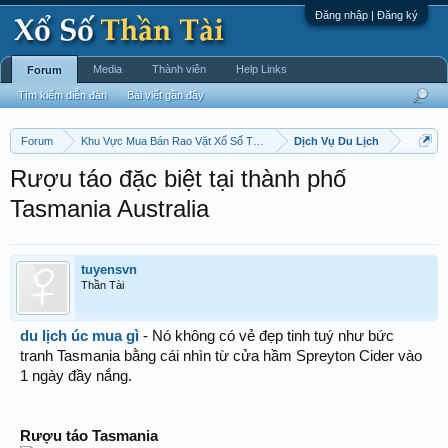
Đăng nhập | Đăng ký
Media
Thành viên
Help Links
Forum
Tìm kiếm diễn đàn
Bài viết gần đây
Forum
Khu Vực Mua Bán Rao Vặt Xổ Số Thần Tài Chấm Cơm !
Dịch Vụ Du Lịch
Rượu táo đặc biệt tại thành phố
Tasmania Australia
tuyensvn
Thần Tài
du lịch úc mua gì
- Nó không có vẻ đẹp tinh tuý như bức
tranh Tasmania bằng cái nhìn từ cửa hầm Spreyton Cider vào
1 ngày đầy nắng.
Rượu táo Tasmania