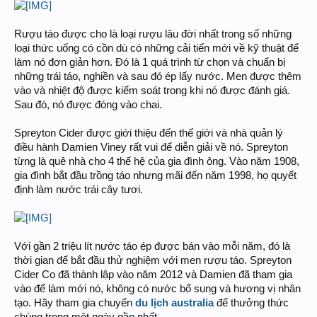
Rượu táo được cho là loại rượu lâu đời nhất trong số những
loại thức uống có cồn dù có những cải tiến mới về kỹ thuật để
làm nó đơn giản hơn. Đó là 1 quá trình từ chọn và chuẩn bị
những trái táo, nghiền và sau đó ép lấy nước. Men được thêm
vào và nhiệt độ được kiểm soát trong khi nó được đánh giá.
Sau đó, nó được đóng vào chai.
Spreyton Cider được giới thiệu đến thế giới và nhà quản lý
điều hành Damien Viney rất vui để diễn giải về nó. Spreyton
từng là quê nhà cho 4 thế hệ của gia đình ông. Vào năm 1908,
gia đình bắt đầu trồng táo nhưng mãi đến năm 1998, họ quyết
định làm nước trái cây tươi.
Với gần 2 triệu lít nước táo ép được bán vào mỗi năm, đó là
thời gian để bắt đầu thử nghiệm với men rượu táo. Spreyton
Cider Co đã thành lập vào năm 2012 và Damien đã tham gia
vào để làm mới nó, không có nước bổ sung và hương vị nhân
tạo. Hãy tham gia chuyến
du lịch australia
để thưởng thức