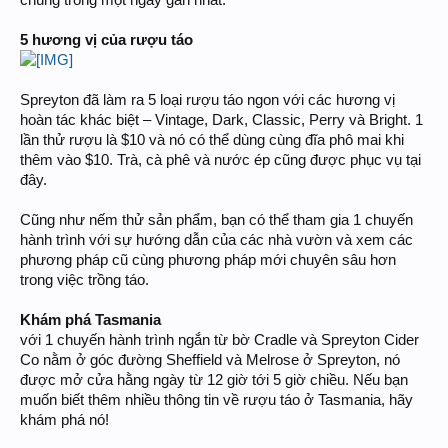
chúng trong một ngày gần nhất.
5 hương vị của rượu táo
Spreyton đã làm ra 5 loại rượu táo ngon với các hương vị
hoàn tác khác biệt – Vintage, Dark, Classic, Perry và Bright. 1
lần thử rượu là $10 và nó có thể dùng cùng đĩa phô mai khi
thêm vào $10. Trà, cà phê và nước ép cũng được phục vụ tại
đây.
Cũng như nếm thử sản phẩm, bạn có thể tham gia 1 chuyến
hành trình với sự hướng dẫn của các nhà vườn và xem các
phương pháp cũ cùng phương pháp mới chuyên sâu hơn
trong việc trồng táo.
Khám phá Tasmania
với 1 chuyến hành trình ngắn từ bờ Cradle và Spreyton Cider
Co nằm ở góc đường Sheffield và Melrose ở Spreyton, nó
được mở cửa hằng ngày từ 12 giờ tới 5 giờ chiều. Nếu bạn
muốn biết thêm nhiều thông tin về rượu táo ở Tasmania, hãy
khám phá nó!