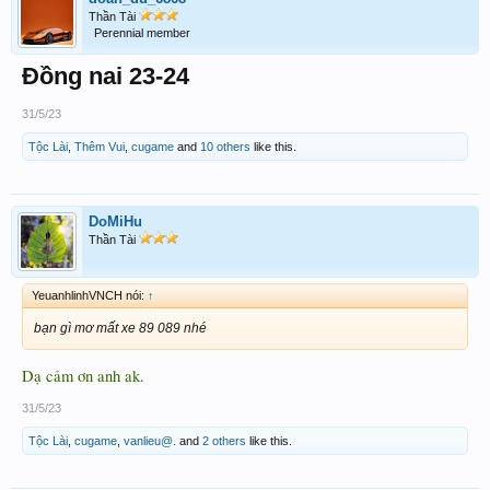
Thần Tài
Perennial member
Đồng nai 23-24
31/5/23
Tộc Lài
,
Thêm Vui
,
cugame
and
10 others
like this.
DoMiHu
Thần Tài
YeuanhlinhVNCH nói:
↑
bạn gì mơ mất xe 89 089 nhé
Dạ cảm ơn anh ak.
31/5/23
Tộc Lài
,
cugame
,
vanlieu@.
and
2 others
like this.