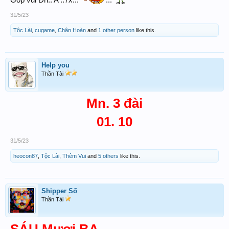
Góp vui Đn.. A ..7x...
...
31/5/23
Tộc Lài
,
cugame
,
Chân Hoàn
and
1 other person
like this.
Help you
Thần Tài
Mn. 3 đài
01. 10
31/5/23
heocon87
,
Tộc Lài
,
Thêm Vui
and
5 others
like this.
Shipper Số
Thần Tài