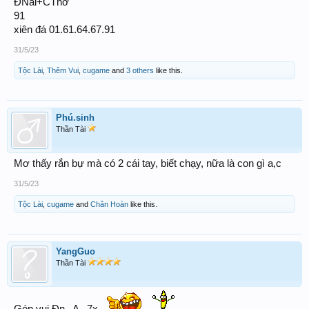
ĐNai+CThơ
91
xiên đá 01.61.64.67.91
31/5/23
Tộc Lài
,
Thêm Vui
,
cugame
and
3 others
like this.
Phú.sinh
Thần Tài
Mơ thấy rắn bự mà có 2 cái tay, biết chạy, nữa là con gì a,c
31/5/23
Tộc Lài
,
cugame
and
Chân Hoàn
like this.
YangGuo
Thần Tài