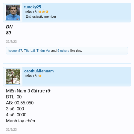
tungky25
Thần Tài
Enthusiastic member
ĐN
80
31/5/23
heocon87
,
Tộc Lài
,
Thêm Vui
and
9 others
like this.
caothuMiennam
Thần Tài
Miền Nam 3 đài rực rỡ
ĐTL: 00
AB: 00.55.050
3 số: 000
4 số: 0000
Mạnh tay chén
31/5/23