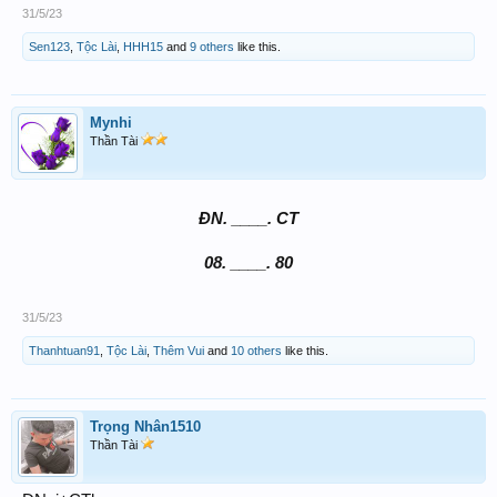
31/5/23
Sen123
,
Tộc Lài
,
HHH15
and
9 others
like this.
Mynhi
Thần Tài
ĐN. ____. CT
08. ____. 80
31/5/23
Thanhtuan91
,
Tộc Lài
,
Thêm Vui
and
10 others
like this.
Trọng Nhân1510
Thần Tài