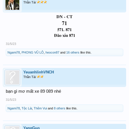
Thần Tài
DN - CT
71
571. 871
Đão xỉu 871
31/5/23
Ngami78
,
PHONG VŨ LÔ
,
heocon87
and
16 others
like this.
YeuanhlinhVNCH
Thần Tài
bạn gì mơ mất xe 89 089 nhé
31/5/23
Ngami78
,
Tộc Lài
,
Thêm Vui
and
8 others
like this.
YangGuo