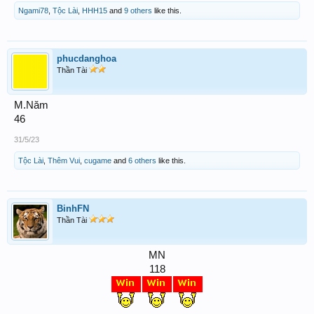
Ngami78
,
Tộc Lài
,
HHH15
and
9 others
like this.
phucdanghoa
Thần Tài
M.Năm
46
31/5/23
Tộc Lài
,
Thêm Vui
,
cugame
and
6 others
like this.
BinhFN
Thần Tài
MN
118