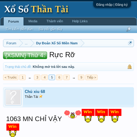
Đăng nhập | Đăng ký
Media
Thành viên
Help Links
Forum
Tìm kiếm diễn đàn
Bài viết gần đây
Forum
...
Dự Đoán Xổ Số Miền Nam
Rực Rỡ
{XSMN} Thứ 4:
Trạng thái chủ đề:
Không mở trả lời sau này.
< Trước
1
←
3
4
5
6
7
→
9
Tiếp >
Chủ xiu 68
Thần Tài
1063 MN CHỈ VẬY