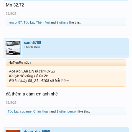
Mn 32,72
31/5/23
heocon87
,
Tộc Lài
,
Thêm Vui
and
9 others
like this.
sanh6789
Thành Viên
HuTieuRo nói:
↑
Ace Koi Đài ĐN lô câm 0x 2x
Koi yk AB cũng Lô 0x 2x
Rõ koi thấy 08_21 . 4108 số bắt thêm
đã thêm ạ cảm ơn anh nhé
31/5/23
Tộc Lài
,
cugame
,
Chân Hoàn
and
1 other person
like this.
doan_du_6868