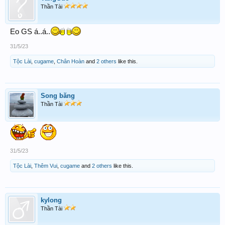
Thần Tài
Eo GS á..á..
31/5/23
Tộc Lài
,
cugame
,
Chân Hoàn
and
2 others
like this.
Song băng
Thần Tài
31/5/23
Tộc Lài
,
Thêm Vui
,
cugame
and
2 others
like this.
kylong
Thần Tài