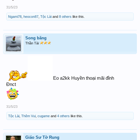
31/5/23
Ngami78
,
heocon87
,
Tộc Lài
and
8 others
like this.
Song băng
Thần Tài
Eo a2kk Huyền thoại mãi đỉnh
Đnct
31/5/23
Tộc Lài
,
Thêm Vui
,
cugame
and
4 others
like this.
Giáo Sư Tờ Rung