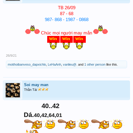
TB 26/09
87 - 68
987- 868 - 1987 - 0868
Chúc mọi người may mắn
26/9/21
motthoibanveso_dapxichlo
,
LeHaAnh
,
vanlieu@.
and
1 other person
like this.
Soi may man
Thần Tài
40..42
Dá.
40,42,64,01