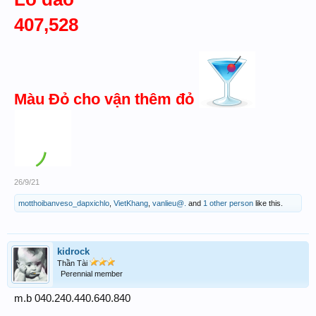
407,528
Màu Đỏ cho vận thêm đỏ
26/9/21
motthoibanveso_dapxichlo
,
VietKhang
,
vanlieu@.
and
1 other person
like this.
kidrock
Thần Tài
Perennial member
m.b 040.240.440.640.840