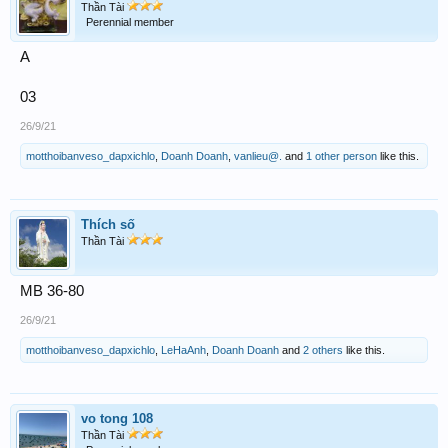
Thần Tài
Perennial member
A
03
26/9/21
motthoibanveso_dapxichlo
,
Doanh Doanh
,
vanlieu@.
and
1 other person
like this.
Thích số
Thần Tài
MB 36-80
26/9/21
motthoibanveso_dapxichlo
,
LeHaAnh
,
Doanh Doanh
and
2 others
like this.
vo tong 108
Thần Tài