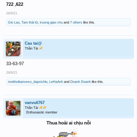
722 ,622
26/9/21
Gio Lao
,
Tam thái tử
,
truong giao chu
and
7 others
like this.
Cau tai@
Thần Tài
33-63-97
26/9/21
motthoibanveso_dapxichlo
,
LeHaAnh
and
Doanh Doanh
like this.
vanvu6767
Thần Tài
Enthusiastic member
Thua hoài ai chịu nỗi