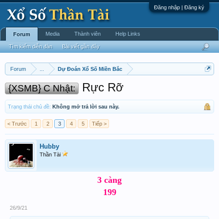
Đăng nhập | Đăng ký
Media
Thành viên
Help Links
Forum
Tìm kiếm diễn đàn
Bài viết gần đây
Forum
...
Dự Đoán Xổ Số Miền Bắc
Rực Rỡ
{XSMB} C Nhật:
Trạng thái chủ đề:
Không mở trả lời sau này.
< Trước
1
2
3
4
5
Tiếp >
Hubby
Thần Tài
3 càng
199
26/9/21