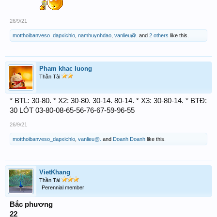
26/9/21
motthoibanveso_dapxichlo
,
namhuynhdao
,
vanlieu@.
and
2 others
like this.
Pham khac luong
Thần Tài
* BTL: 30-80. * X2: 30-80. 30-14. 80-14. * X3: 30-80-14. * BTĐ:
30 LÓT 03-80-08-65-56-76-67-59-96-55
26/9/21
motthoibanveso_dapxichlo
,
vanlieu@.
and
Doanh Doanh
like this.
VietKhang
Thần Tài
Perennial member
Bắc phương
22