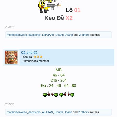
Lô
01
Kéo Đề
X2
26/9/21
motthoibanveso_dapxichlo
,
LeHaAnh
,
Doanh Doanh
and
2 others
like this.
Cà phê đá
Thần Tài
Enthusiastic member
MB
46 - 64
246 - 264
Đá : 24 - 46 - 64 - 80
26/9/21
motthoibanveso_dapxichlo
,
ALAXAN
,
Doanh Doanh
and
2 others
like this.