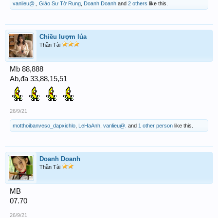
vanlieu@.
,
Giáo Sư Tờ Rung
,
Doanh Doanh
and
2 others
like this.
Chiều lượm lúa
Thần Tài
Mb 88,888
Ab,đa 33,88,15,51
26/9/21
motthoibanveso_dapxichlo
,
LeHaAnh
,
vanlieu@.
and
1 other person
like this.
Doanh Doanh
Thần Tài
MB
07.70
26/9/21