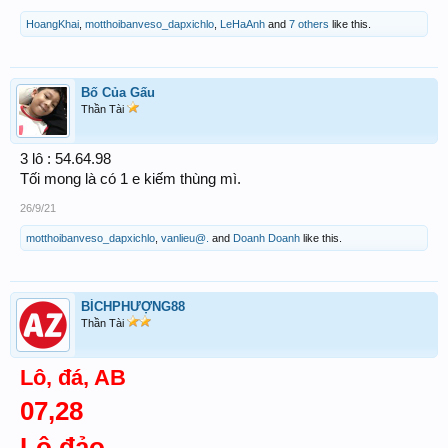
HoangKhai
,
motthoibanveso_dapxichlo
,
LeHaAnh
and
7 others
like this.
Bố Của Gấu
Thần Tài
3 lô : 54.64.98
Tối mong là có 1 e kiếm thùng mì.
26/9/21
motthoibanveso_dapxichlo
,
vanlieu@.
and
Doanh Doanh
like this.
BÍCHPHƯỢNG88
Thần Tài
Lô, đá, AB
07,28
Lô đảo