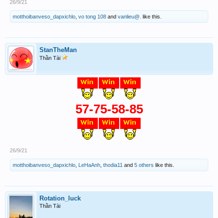
26/9/21
motthoibanveso_dapxichlo
,
vo tong 108
and
vanlieu@.
like this.
StanTheMan
Thần Tài
57-75-58-85
26/9/21
motthoibanveso_dapxichlo
,
LeHaAnh
,
thodia11
and
5 others
like this.
Rotation_luck
Thần Tài