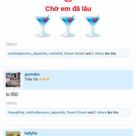
Chờ em đã lâu
26/9/21
motthoibanveso_dapxichlo
,
LeHaAnh
,
Doanh Doanh
and
2 others
like this.
gumako
Thần Tài
lo 050
26/9/21
HoangKhai
,
motthoibanveso_dapxichlo
,
Doanh Doanh
and
2 others
like this.
ladyha