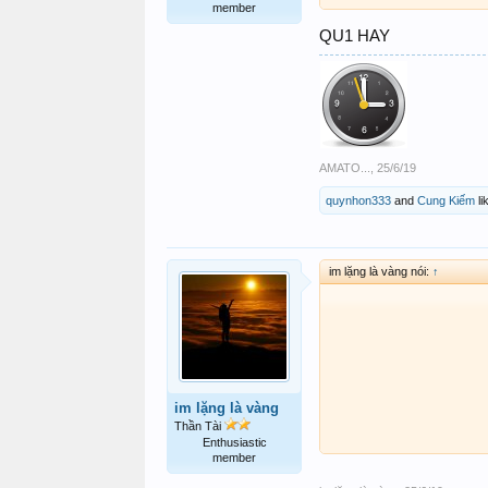
member
QU1 HAY
AMATO...
,
25/6/19
quynhon333
and
Cung Kiếm
li
im lặng là vàng nói:
↑
im lặng là vàng
Thần Tài
Enthusiastic
member