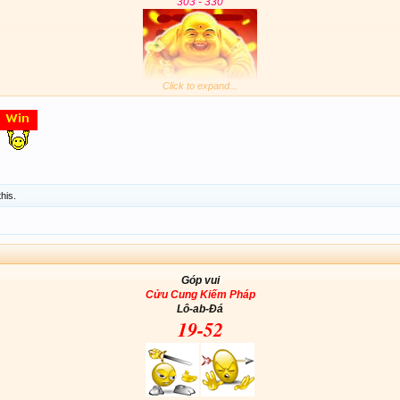
303 - 330
Click to expand...
this.
Góp vui
Cửu Cung Kiếm Pháp
Lô-ab-Đá
19-52