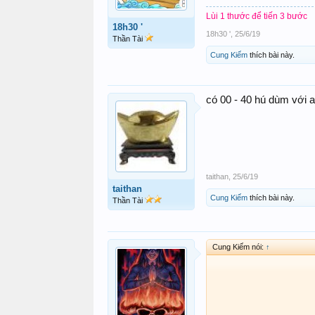
Lùi 1 thước để tiến 3 bước
18h30 '
18h30 '
,
25/6/19
Thần Tài
Cung Kiếm
thích bài này.
có 00 - 40 hú dùm với a
taithan
,
25/6/19
taithan
Cung Kiếm
thích bài này.
Thần Tài
Cung Kiếm nói:
↑