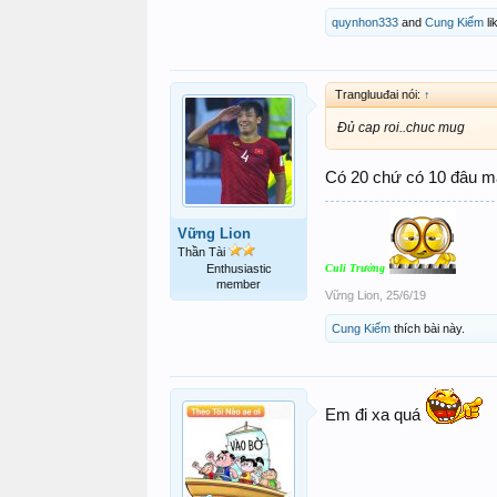
quynhon333
and
Cung Kiếm
li
Trangluuđai nói:
↑
Đủ cap roi..chuc mug
Có 20 chứ có 10 đâu m
Vững Lion
Thần Tài
Enthusiastic
Culi Trưởng
member
Vững Lion
,
25/6/19
Cung Kiếm
thích bài này.
Em đi xa quá