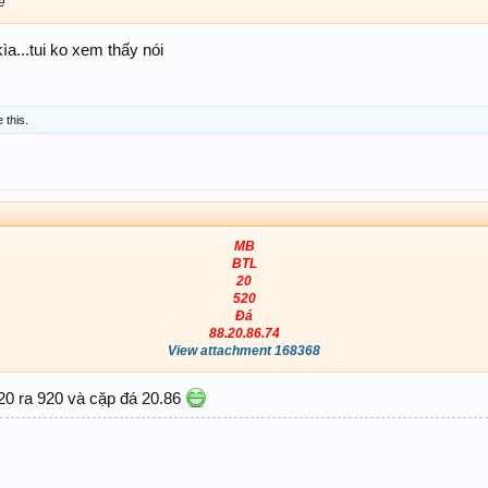
e
kìa...tui ko xem thấy nói
e this.
MB
BTL
20
520
Đá
88.20.86.74
View attachment 168368
0 ra 920 và cặp đá 20.86