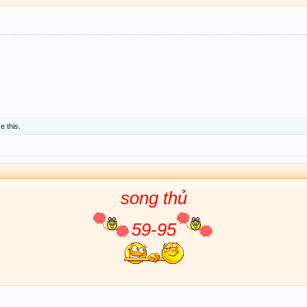
ke this.
song thủ
59-95