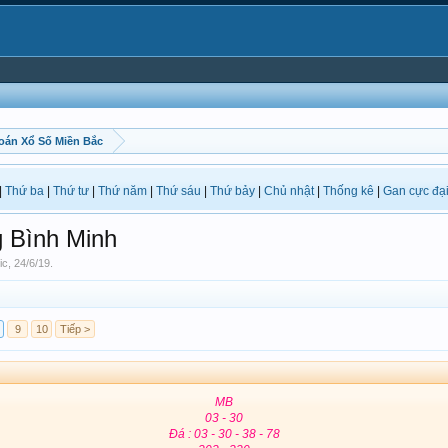
oán Xổ Số Miền Bắc
|
Thứ ba
|
Thứ tư
|
Thứ năm
|
Thứ sáu
|
Thứ bảy
|
Chủ nhật
|
Thống kê
|
Gan cực đạ
 Bình Minh
ic
,
24/6/19
.
9
10
Tiếp >
MB
03 - 30
Đá : 03 - 30 - 38 - 78