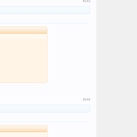
#143
#144