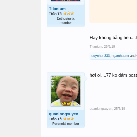
Titanium
Thần Tài
Enthusiastic
member
Hay không bằng hên....
Titanium
,
25/6/19
quynhon333
,
nganthoamt
and
hời ơi....77 ko dám post
quanlongxuyen
,
25/6/19
quanlongxuyen
Thần Tài
Perennial member