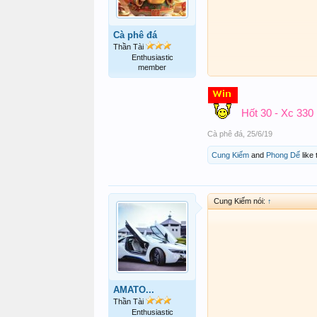
Cà phê đá
Thần Tài
Enthusiastic
member
Hốt 30 - Xc 330
Cà phê đá
,
25/6/19
Cung Kiếm
and
Phong Dế
like 
Cung Kiếm nói:
↑
AMATO...
Thần Tài
Enthusiastic