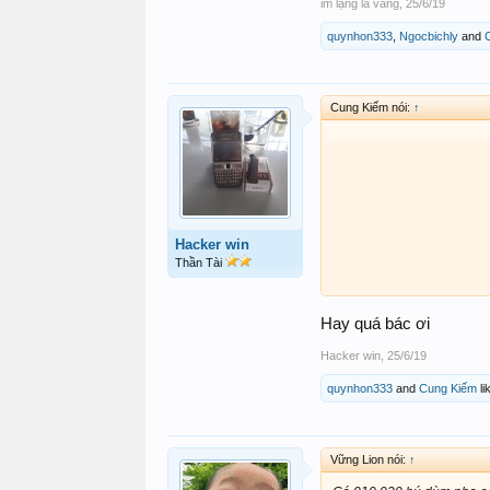
im lặng là vàng
,
25/6/19
quynhon333
,
Ngocbichly
and
Cung Kiếm nói:
↑
Hacker win
Thần Tài
Hay quá bác ơi
Hacker win
,
25/6/19
quynhon333
and
Cung Kiếm
li
Vững Lion nói:
↑