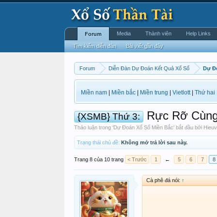
Media
Thành viên
Help Links
Forum
Tìm kiếm diễn đàn
Bài viết gần đây
Forum
Diễn Đàn Dự Đoán Kết Quả Xổ Số
Dự Đ
Miền nam
|
Miền bắc
|
Miền trung
|
Vietlott
|
Thứ hai
Rực Rỡ Cùng
{XSMB} Thứ 3:
Thảo luận trong '
Dự Đoán Xổ Số Miền Bắc
' bắt đầu bởi
Hieuv
Trạng thái chủ đề:
Không mở trả lời sau này.
Trang 8 của 10 trang
< Trước
1
←
5
6
7
8
Cà phê đá nói:
↑