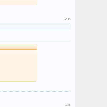
#145
#146