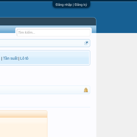
Đăng nhập | Đăng ký
i
|
Tần suất
|
Lô tô