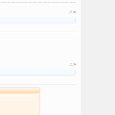
#148
#149