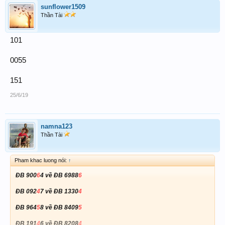
sunflower1509
Thần Tài
101
0055
151
25/6/19
namna123
Thần Tài
Pham khac luong nói:
↑
ĐB 900
6
4 về ĐB
6988
6
ĐB 092
4
7 về ĐB
1330
4
ĐB
964
5
8
về ĐB
8409
5
ĐB 191
4
6 về ĐB
8208
4