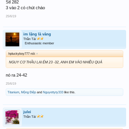
Stl 282
3 vào 2 có chút cháo
25/6/19
im lặng là vàng
Thần Tài
Enthusiastic member
hpluckyboy777 nói:
↑
NGUY CƠ THẦU LẠI ÉM 23 -32, ANH EM VÀO NHIỀU QUÁ
nó ra 24-42
25/6/19
Titanium
,
Mộng Điệp
and
Nguyettyty333
like this.
julei
Thần Tài