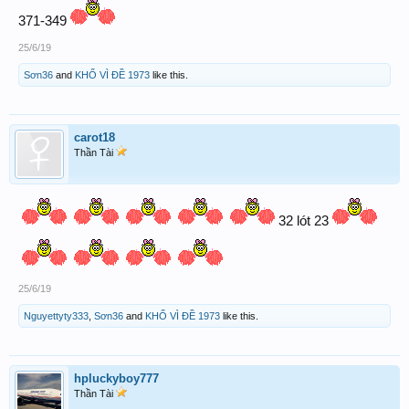
371-349
25/6/19
Sơn36
and
KHỔ VÌ ĐỀ 1973
like this.
carot18
Thần Tài
32 lót 23
25/6/19
Nguyettyty333
,
Sơn36
and
KHỔ VÌ ĐỀ 1973
like this.
hpluckyboy777
Thần Tài