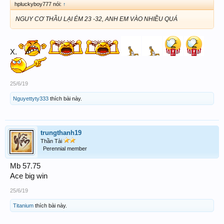
hpluckyboy777 nói:
↑
NGUY CƠ THẦU LẠI ÉM 23 -32, ANH EM VÀO NHIỀU QUÁ
X.
25/6/19
Nguyettyty333
thích bài này.
trungthanh19
Thần Tài
Perennial member
Mb 57.75
Ace big win
25/6/19
Titanium
thích bài này.