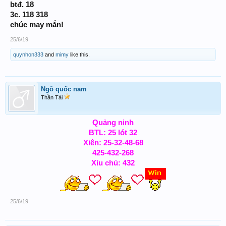
btđ. 18
3c. 118 318
chúc may mắn!
25/6/19
quynhon333
and
mimy
like this.
Ngô quốc nam
Thần Tài
Quảng ninh
BTL: 25 lót 32
Xiên: 25-32-48-68
425-432-268
Xỉu chủ: 432
25/6/19