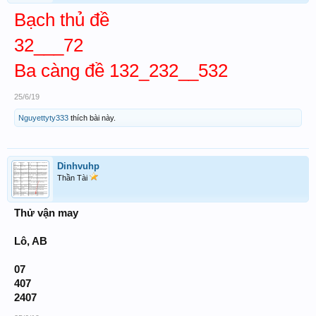
Bạch thủ đề
32___72
Ba càng đề 132_232__532
25/6/19
Nguyettyty333
thích bài này.
Dinhvuhp
Thần Tài
Thử vận may
Lô, AB
07
407
2407