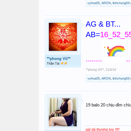
vyhoa05
,
ARON
,
linhchung59
AG & BT...
AB=
16_52_55
........
..
**phong Vũ**
Thần Tài
**phong Vũ**
,
21/6/18
vyhoa05
,
ARON
,
linhchung59
19 balo 20 chịu dỉm c
gái dà thượng lưu !!!!!