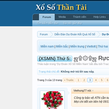
Media
Thành viên
Help Links
Forum
Tìm kiếm diễn đàn
Bài viết gần đây
Forum
Diễn Đàn Dự Đoán Kết Quả Xổ Số
Dự Đ
Miền nam
|
Miền bắc
|
Miền trung
|
Vietlott
|
Thứ hai
ஜ۩۞۩ஜ Rực R
{XSMN} Thứ 5:
Thảo luận trong '
Dự Đoán Xổ Số Miền Nam
' bắt đầu bởi
Tra
Trạng thái chủ đề:
Không mở trả lời sau này.
Trang 3 của 13 trang
< Trước
1
2
3
4
5
6
Viethung77 nói:
↑
Công ty bảo vệ ATN cần tu
Mọi chi tiết xin liên hệ 0