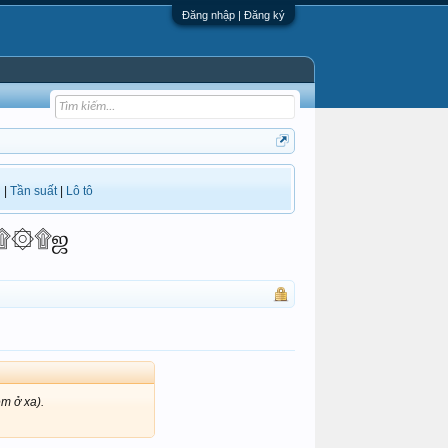
Đăng nhập | Đăng ký
i
|
Tần suất
|
Lô tô
 ஜ۩۞۩ஜ
m ở xa).