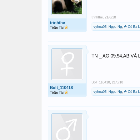
trinhthe
,
21/6/18
trinhthe
vyhoa05
,
Ngọc Ng
,
☘ Cỏ Ba 
Thần Tài
TN _ AG 09.94.AB V
Bolt_110418
,
21/6/18
Bolt_110418
vyhoa05
,
Ngọc Ng
,
☘ Cỏ Ba 
Thần Tài