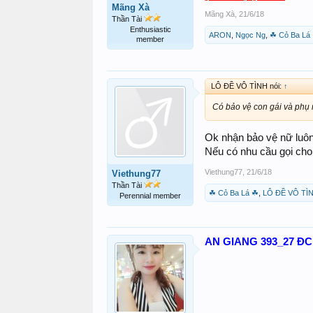
Mãng Xà
Mãng Xà
,
21/6/18
Thần Tài
Enthusiastic
ARON
,
Ngọc Ng
,
☘ Cỏ Ba Lá
member
LÔ ĐỀ VÔ TÌNH nói:
↑
Có bảo vệ con gái và phụ 
Ok nhận bảo vệ nữ luôn
Nếu có nhu cầu gọi cho
Viethung77
,
21/6/18
Viethung77
Thần Tài
☘ Cỏ Ba Lá ☘
,
LÔ ĐỀ VÔ TÌ
Perennial member
AN GIANG 393_27 Đ