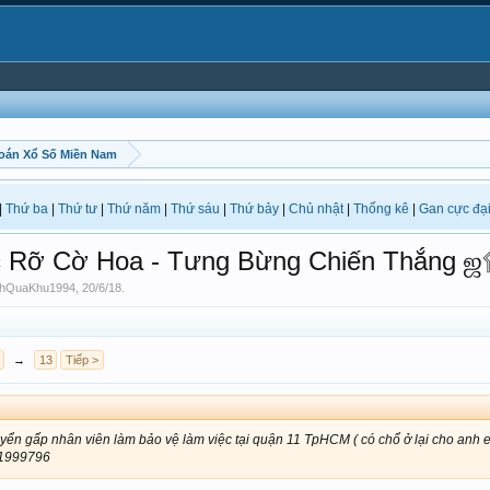
oán Xổ Số Miền Nam
|
Thứ ba
|
Thứ tư
|
Thứ năm
|
Thứ sáu
|
Thứ bảy
|
Chủ nhật
|
Thống kê
|
Gan cực đạ
ỡ Cờ Hoa - Tưng Bừng Chiến Thắng
chQuaKhu1994
,
20/6/18
.
→
13
Tiếp >
yển gấp nhân viên làm bảo vệ làm việc tại quận 11 TpHCM ( có chổ ở lại cho anh e
931999796