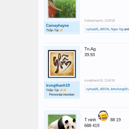
Cainayhayne
,
21/6/18
Cainayhayne
vyhoa05
,
ARON
,
Ngọc Ng
an
Thần Tài
Tn.Ag
39.93
trungthanh19
,
21/6/18
trungthanh19
vyhoa05
,
ARON
,
linhchung59
Thần Tài
Perennial member
T ninh
88 19
688 419