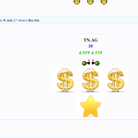
Lá ☘
and
17 others
like this.
TN.AG
59
4.959 4.559