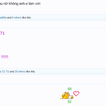
hụ nữ không anh.e làm với
ai0fai
and
8 others
like this.
-71
!!!!!
a Tỷ Tỷ
and
29 others
like this.
68
82