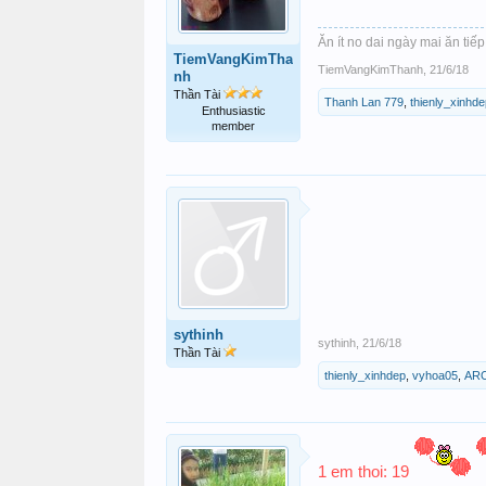
Ăn ít no dai ngày mai ăn tiếp
TiemVangKimTha
TiemVangKimThanh
,
21/6/18
nh
Thần Tài
Thanh Lan 779
,
thienly_xinhde
Enthusiastic
member
sythinh
sythinh
,
21/6/18
Thần Tài
thienly_xinhdep
,
vyhoa05
,
AR
1 em thoi: 19