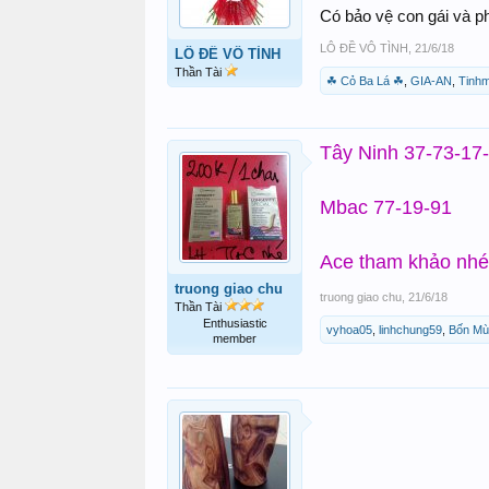
Có bảo vệ con gái và p
LÔ ĐỀ VÔ TÌNH
,
21/6/18
LÔ ĐỀ VÔ TÌNH
Thần Tài
☘ Cỏ Ba Lá ☘
,
GIA-AN
,
Tinhm
Tây Ninh 37-73-17
Mbac 77-19-91
Ace tham khảo nhé !
truong giao chu
truong giao chu
,
21/6/18
Thần Tài
Enthusiastic
vyhoa05
,
linhchung59
,
Bốn Mù
member