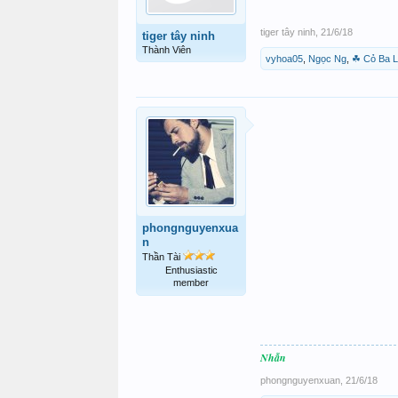
tiger tây ninh
,
21/6/18
tiger tây ninh
Thành Viên
vyhoa05
,
Ngọc Ng
,
☘ Cỏ Ba 
phongnguyenxua
n
Thần Tài
Enthusiastic
member
Nhẫn
phongnguyenxuan
,
21/6/18