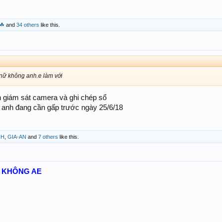
 ☘
and
34 others
like this.
nữ không anh.e làm với
 giám sát camera và ghi chép sổ
 anh đang cần gấp trước ngày 25/6/18
NH
,
GIA-AN
and
7 others
like this.
C KHÔNG AE