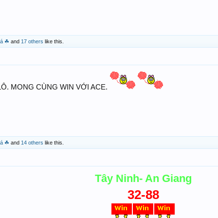
Lá ☘
and
17 others
like this.
À LÔ. MONG CÙNG WIN VỚI ACE.
Lá ☘
and
14 others
like this.
Tây Ninh- An Giang
32-88