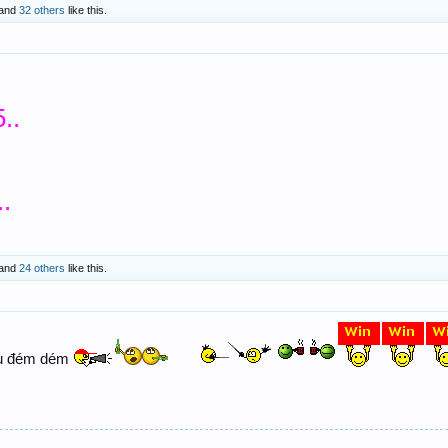
and
32 others
like this.
..
..
and
24 others
like this.
hìu đém dém