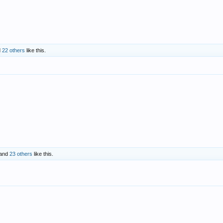
d
22 others
like this.
and
23 others
like this.