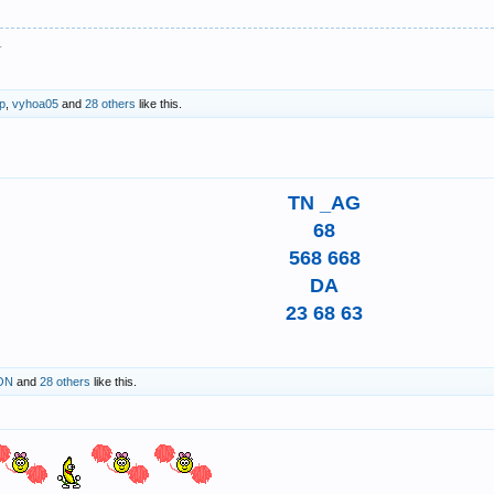
.
p
,
vyhoa05
and
28 others
like this.
TN _AG
68
568 668
DA
23 68 63
ON
and
28 others
like this.