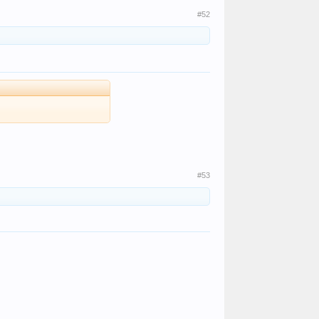
#52
#53