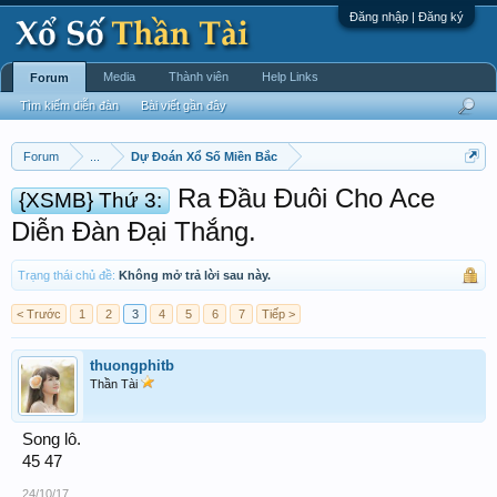
Đăng nhập | Đăng ký
Media
Thành viên
Help Links
Forum
Tìm kiếm diễn đàn
Bài viết gần đây
Forum
...
Dự Đoán Xổ Số Miền Bắc
Ra Đầu Đuôi Cho Ace
{XSMB} Thứ 3:
Diễn Đàn Đại Thắng.
Trạng thái chủ đề:
Không mở trả lời sau này.
< Trước
1
2
3
4
5
6
7
Tiếp >
thuongphitb
Thần Tài
Song lô.
45 47
24/10/17