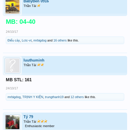
BabyBen 0916
Thần Tài
MB: 04-40
24/10/17
Điếu cày
,
Lctc-vt
,
mrbigdog
and
16 others
like this.
luuthuminh
Thần Tài
MB STL: 161
24/10/17
mrbigdog
,
TRỊNH Y KIỆN
,
trungthanh19
and
12 others
like this.
Tý 79
Thần Tài
Enthusiastic member