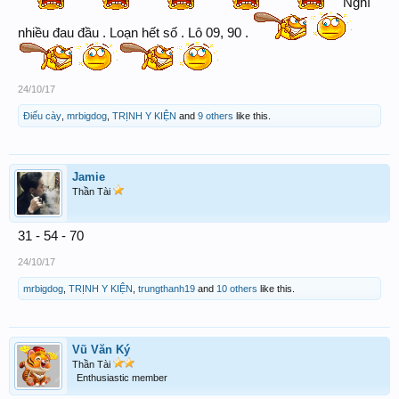
Nghĩ
nhiều đau đầu . Loạn hết số . Lô 09, 90 .
24/10/17
Điếu cày
,
mrbigdog
,
TRỊNH Y KIỆN
and
9 others
like this.
Jamie
Thần Tài
31 - 54 - 70
24/10/17
mrbigdog
,
TRỊNH Y KIỆN
,
trungthanh19
and
10 others
like this.
Vũ Văn Ký
Thần Tài
Enthusiastic member