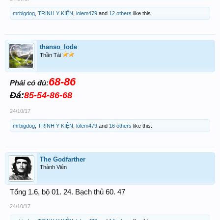
mrbigdog
,
TRỊNH Y KIỆN
,
lolem479
and
12 others
like this.
thanso_lode
Thần Tài
68-86
Phải có đủ:
Đá:
85-54-86-68
24/10/17
mrbigdog
,
TRỊNH Y KIỆN
,
lolem479
and
16 others
like this.
The Godfarther
Thành Viên
Tổng 1.6, bộ 01. 24. Bạch thủ 60. 47
24/10/17