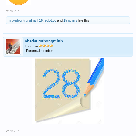
24/10/17
mrbigdog
,
trungthanh19
,
solo136
and
15 others
like this.
nhadaututhongminh
Thần Tài
Perennial member
24/10/17