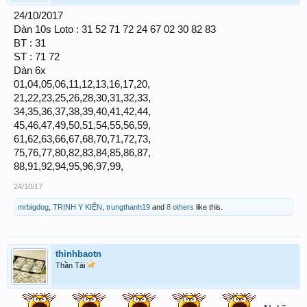
24/10/2017
Dàn 10s Loto : 31 52 71 72 24 67 02 30 82 83
BT : 31
ST : 71 72
Dàn 6x
01,04,05,06,11,12,13,16,17,20,
21,22,23,25,26,28,30,31,32,33,
34,35,36,37,38,39,40,41,42,44,
45,46,47,49,50,51,54,55,56,59,
61,62,63,66,67,68,70,71,72,73,
75,76,77,80,82,83,84,85,86,87,
88,91,92,94,95,96,97,99,
24/10/17
mrbigdog
,
TRỊNH Y KIỆN
,
trungthanh19
and
8 others
like this.
thinhbaotn
Thần Tài