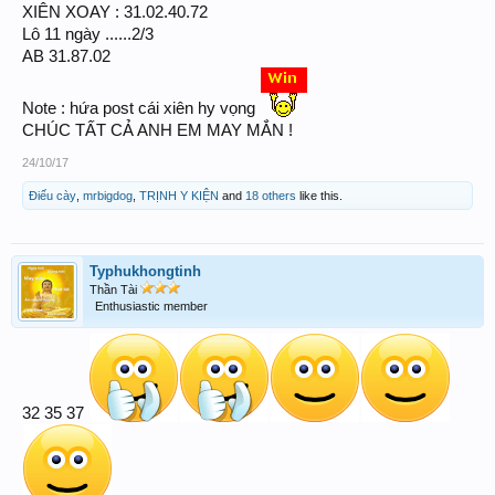
XIÊN XOAY : 31.02.40.72
Lô 11 ngày ......2/3
AB 31.87.02
Note : hứa post cái xiên hy vọng
CHÚC TẤT CẢ ANH EM MAY MẮN !
24/10/17
Điếu cày
,
mrbigdog
,
TRỊNH Y KIỆN
and
18 others
like this.
Typhukhongtinh
Thần Tài
Enthusiastic member
32 35 37