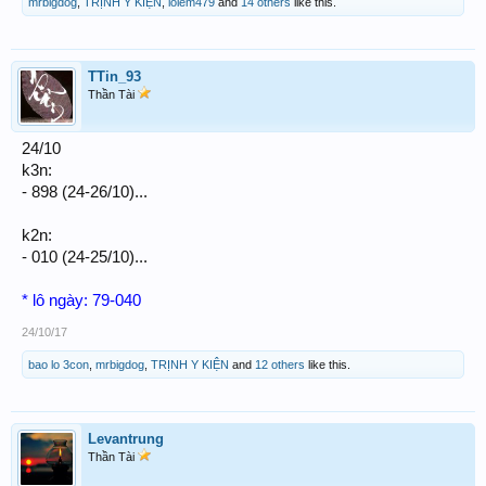
mrbigdog
,
TRỊNH Y KIỆN
,
lolem479
and
14 others
like this.
TTin_93
Thần Tài
24/10
k3n:
- 898 (24-26/10)...
k2n:
- 010 (24-25/10)...
* lô ngày: 79-040
24/10/17
bao lo 3con
,
mrbigdog
,
TRỊNH Y KIỆN
and
12 others
like this.
Levantrung
Thần Tài