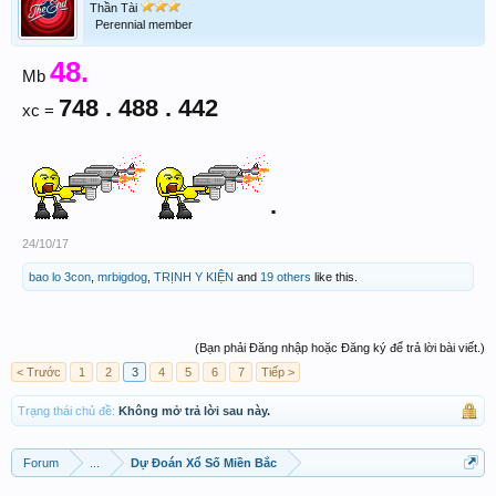
Thần Tài
Perennial member
48.
Mb
748 . 488 . 442
xc =
.
24/10/17
bao lo 3con
,
mrbigdog
,
TRỊNH Y KIỆN
and
19 others
like this.
(Bạn phải Đăng nhập hoặc Đăng ký để trả lời bài viết.)
< Trước
1
2
3
4
5
6
7
Tiếp >
Trạng thái chủ đề:
Không mở trả lời sau này.
Forum
...
Dự Đoán Xổ Số Miền Bắc