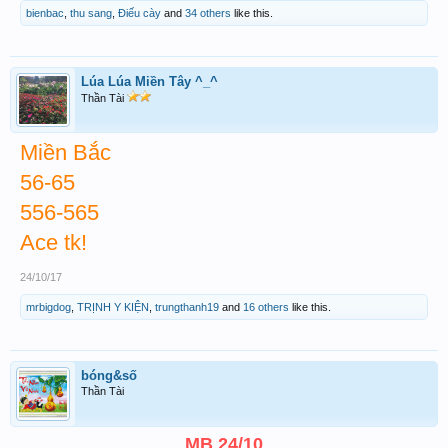
bienbac
,
thu sang
,
Điếu cày
and
34 others
like this.
Lúa Lúa Miền Tây ^_^
Thần Tài
Miền Bắc
56-65
556-565
Ace tk!
24/10/17
mrbigdog
,
TRỊNH Y KIỆN
,
trungthanh19
and
16 others
like this.
bóng&số
Thần Tài
MB 24/10