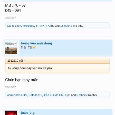
MB : 76 - 67
049 - 094
24/10/17
bao lo 3con
,
mrbigdog
,
TRỊNH Y KIỆN
and
15 others
like this.
trung keo anh dong
Thần Tài
1312210 nói:
↑
Hi vọng hôm nay vào bờ tks pro
Chúc bạn may mắn
24/10/17
kiemtiendisieuthi
,
Cafeden16
,
Tiền Tui Mà Chú Lụm
and
6 others
like this.
tuan_big