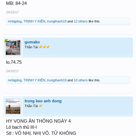
MB: 84-24
24/10/17
mrbigdog
,
TRỊNH Y KIỆN
,
trungthanh19
and
12 others
like this.
gumako
Thần Tài
lo.74.75
24/10/17
mrbigdog
,
TRỊNH Y KIỆN
,
trungthanh19
and
10 others
like this.
trung keo anh dong
Thần Tài
HY VỌNG ĂN THÔNG NGÀY 4
Lô bạch thủ III-I
Stl : VÔ NHỊ. NHỊ VÔ. TỬ KHÔNG