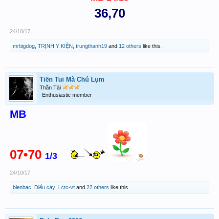
36,70
24/10/17
mrbigdog
,
TRỊNH Y KIỆN
,
trungthanh19
and
12 others
like this.
Tiền Tui Mà Chú Lụm
Thần Tài
Enthusiastic member
MB
07•70
1/3
24/10/17
bienbac
,
Điếu cày
,
Lctc-vt
and
22 others
like this.