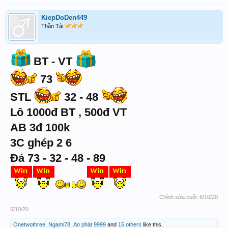
KiepDoDen449
Thần Tài
BT - VT
73
STL
32 - 48
Lô 1000đ BT , 500đ VT
AB 3đ 100k
3C ghép 2 6
Đá 73 - 32 - 48 - 89
Chỉnh sửa cuối:
6/10/20
5/10/20
Onetwothree
,
Ngami78
,
An phát 9999
and
15 others
like this.