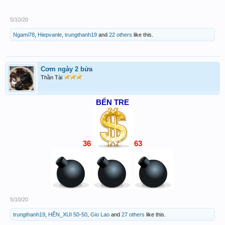
5/10/20
Ngami78
,
Hiepvanle
,
trungthanh19
and
22 others
like this.
Cơm ngày 2 bửa
Thần Tài
BẾN TRE
36
63
5/10/20
trungthanh19
,
HÊN_XUI 50-50
,
Gio Lao
and
27 others
like this.