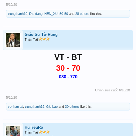
5/10/20
trungthanh19
,
Dts dang
,
HÊN_XUI 50-50
and
28 others
like this.
Giáo Sư Tờ Rung
Thần Tài
VT - BT
30 - 70
030 - 770
Chỉnh sửa cuối:
6/10/20
5/10/20
vo than tai
,
trungthanh19
,
Gio Lao
and
30 others
like this.
HuTieuRo
Thần Tài