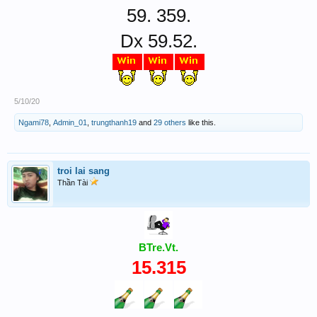
59. 359.
Dx 59.52.
5/10/20
Ngami78
,
Admin_01
,
trungthanh19
and
29 others
like this.
troi lai sang
Thần Tài
BTre.Vt.
15.315