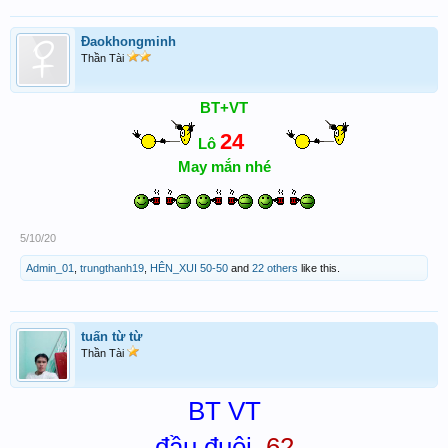
Đaokhongminh
Thần Tài
BT+VT
24
Lô
May mắn nhé
5/10/20
Admin_01
,
trungthanh19
,
HÊN_XUI 50-50
and
22 others
like this.
tuấn từ từ
Thần Tài
BT VT
đầu đuôi.
62