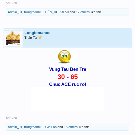
5/10/20
Admin_01
,
trungthanh19
,
HÊN_XUI 50-50
and
17 others
like this.
Longtomahoc
Thần Tài
Vung Tau Ben Tre
30
-
65
Chuc ACE ruc ro!
5/10/20
Admin_01
,
trungthanh19
,
Gio Lao
and
18 others
like this.