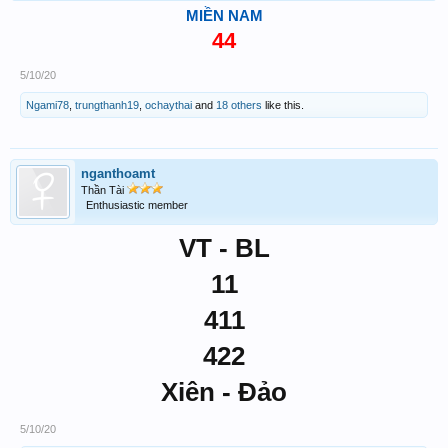
MIỀN NAM
44
5/10/20
Ngami78
,
trungthanh19
,
ochaythai
and
18 others
like this.
nganthoamt
Thần Tài
Enthusiastic member
VT - BL
11
411
422
Xiên - Đảo
5/10/20