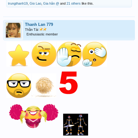
trungthanh19
,
Gio Lao
,
Gia hân @
and
21 others
like this.
Thanh Lan 779
Thần Tài
Enthusiastic member