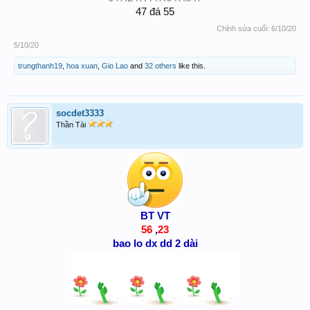
47 đá 55​
Chỉnh sửa cuối:
6/10/20
5/10/20
trungthanh19
,
hoa xuan
,
Gio Lao
and
32 others
like this.
socdet3333
Thần Tài
BT VT
56
,
23
bao lo dx dd 2 dài