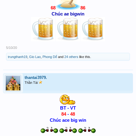
68
86
Chúc ae bigwin
5/10/20
trungthanh19
,
Gio Lao
,
Phong Dế
and
24 others
like this.
thantai3979.
Thần Tài
BT - VT
84
-
48
Chúc ace big win