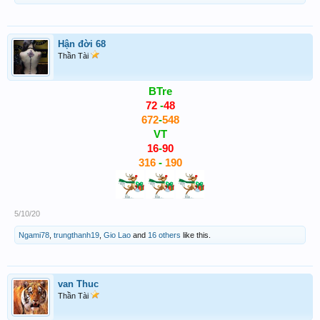
Hận đời 68
Thần Tài
BTre
72
-
48
672
-
548
VT
16
-
90
316
-
190
5/10/20
Ngami78
,
trungthanh19
,
Gio Lao
and
16 others
like this.
van Thuc
Thần Tài