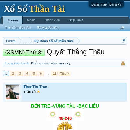
Đăng nhập | Đăng ký
Media
Thành viên
Help Links
Forum
Tìm kiếm diễn đàn
Bài viết gần đây
Forum
...
Dự Đoán Xổ Số Miền Nam
Quyết Thắng Thầu
{XSMN} Thứ 3:
Trạng thái chủ đề:
Không mở trả lời sau này.
1
2
3
4
5
6
→
11
Tiếp >
ThaoThuTran
Thần Tài
BẾN TRE -VŨNG TÀU -BẠC LIÊU
46
-
246