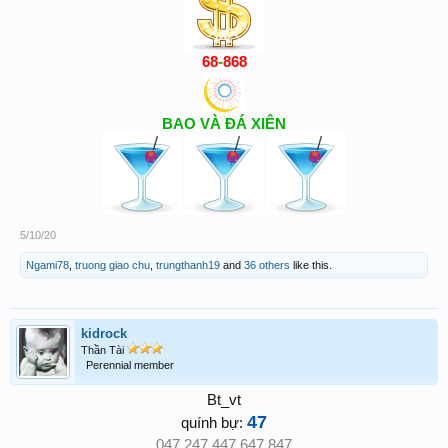
68
-
868
BAO VÀ ĐÁ XIÊN
5/10/20
Ngami78
,
truong giao chu
,
trungthanh19
and
36 others
like this.
kidrock
Thần Tài
Perennial member
Bt_vt
47
quính bự:
047.247.447.647.847