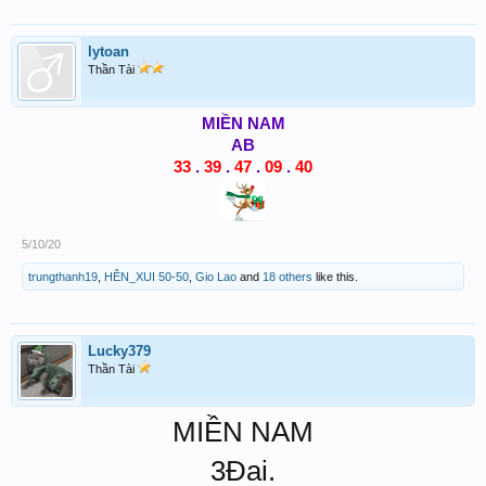
lytoan
Thần Tài
MIỀN NAM
AB
33
.
39
.
47
.
09
.
40
5/10/20
trungthanh19
,
HÊN_XUI 50-50
,
Gio Lao
and
18 others
like this.
Lucky379
Thần Tài
MIỀN NAM
3Đai.