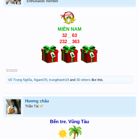
Enthusiastic member
MIỀN NAM
32
_
63
232
_
363
5/10/20
Võ Trọng Nghĩa
,
Ngami78
,
trungthanh19
and
30 others
like this.
Hương châu
Thần Tài
Bến tre. Vũng Tàu