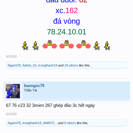
xc.
162
đá vòng
78.24.10.01
5/10/20
Ngami78
,
Admin_01
,
trungthanh19
and
20 others
like this.
baongoc79
Thần Tài
67 76 x23 32 3mien 267 ghép đảo 3c hết ngày
5/10/20
Ngami78
,
trungthanh19
,
AMATO...
and
9 others
like this.