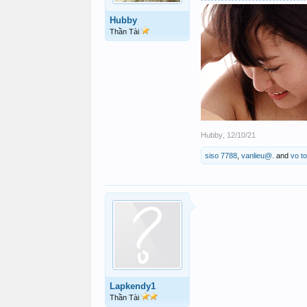
Hubby
Thần Tài
Hubby
,
12/10/21
siso 7788
,
vanlieu@.
and
vo t
Lapkendy1
Thần Tài