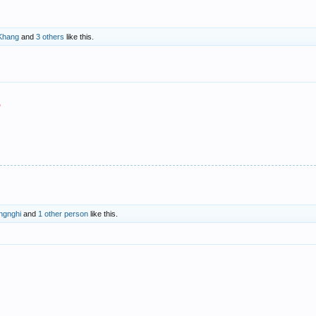
Khang
and
3 others
like this.
ngnghi
and
1 other person
like this.