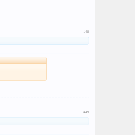
#48
#49