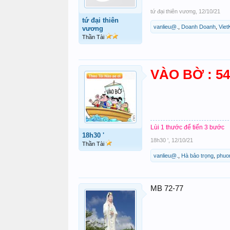
tứ đại thiên vương
,
12/10/21
tứ đại thiên
vanlieu@.
,
Doanh Doanh
,
Viet
vương
Thần Tài
VÀO BỜ : 54
Lùi 1 thước để tiến 3 bước
18h30 '
18h30 '
,
12/10/21
Thần Tài
vanlieu@.
,
Hà bảo trọng
,
phuo
MB 72-77