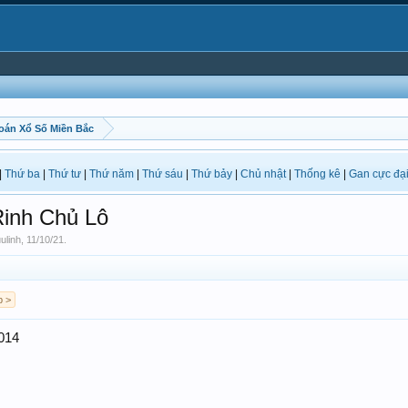
oán Xổ Số Miền Bắc
|
Thứ ba
|
Thứ tư
|
Thứ năm
|
Thứ sáu
|
Thứ bảy
|
Chủ nhật
|
Thống kê
|
Gan cực đạ
inh Chủ Lô
ulinh
,
11/10/21
.
p >
014