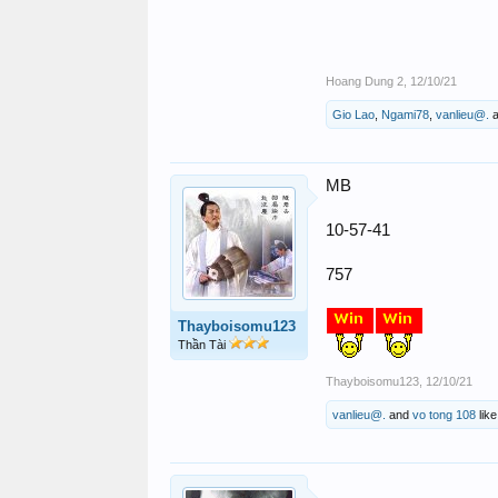
Hoang Dung 2
,
12/10/21
Gio Lao
,
Ngami78
,
vanlieu@.
a
MB
10-57-41
757
Thayboisomu123
Thần Tài
Thayboisomu123
,
12/10/21
vanlieu@.
and
vo tong 108
like