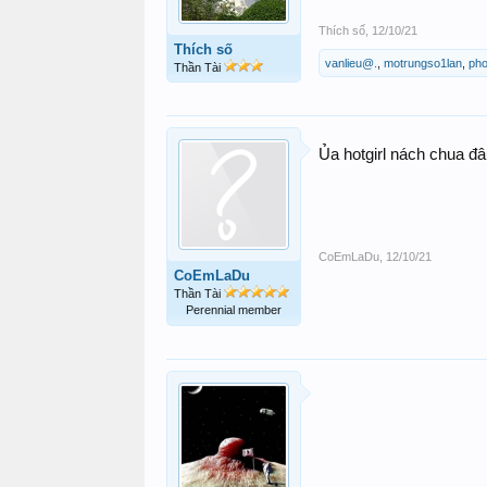
Thích số
,
12/10/21
Thích số
vanlieu@.
,
motrungso1lan
,
ph
Thần Tài
Ủa hotgirl nách chua đâ
CoEmLaDu
,
12/10/21
CoEmLaDu
Thần Tài
Perennial member