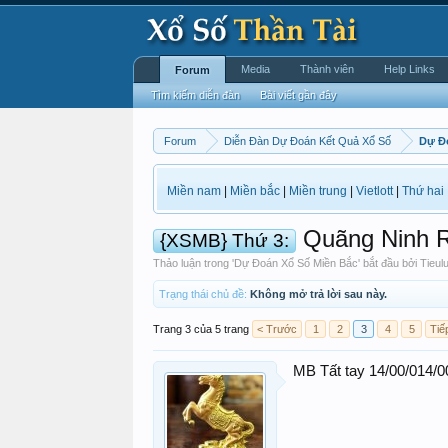
Media
Thành viên
Help Links
Forum
Tìm kiếm diễn đàn
Bài viết gần đây
Forum
Diễn Đàn Dự Đoán Kết Quả Xổ Số
Dự Đ
Miền nam
|
Miền bắc
|
Miền trung
|
Vietlott
|
Thứ hai
Quãng Ninh R
{XSMB} Thứ 3:
Thảo luận trong '
Dự Đoán Xổ Số Miền Bắc
' bắt đầu bởi
Tieulu
Trạng thái chủ đề:
Không mở trả lời sau này.
Trang 3 của 5 trang
< Trước
1
2
3
4
5
Tiế
MB Tất tay 14/00/014/0