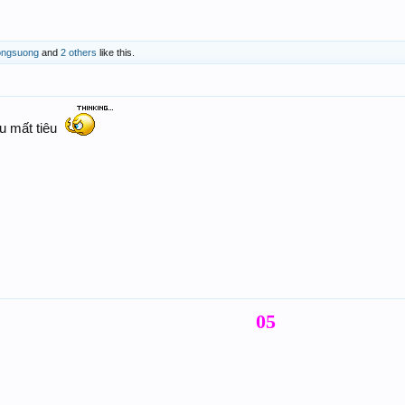
ongsuong
and
2 others
like this.
u mất tiêu
05