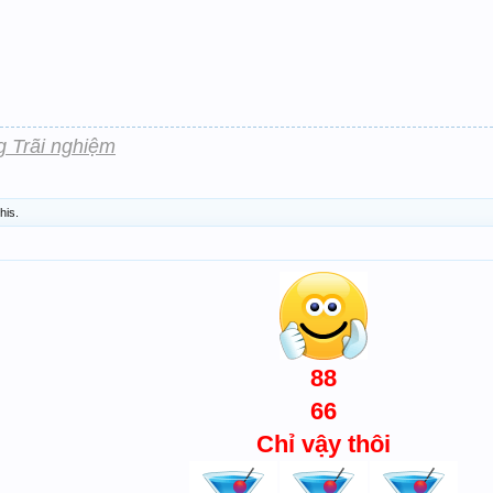
g Trãi nghiệm
this.
88
66
Chỉ vậy thôi