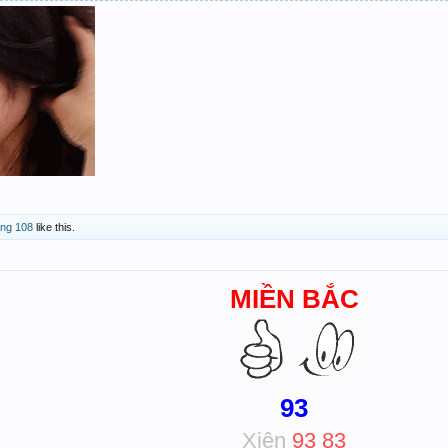
ong 108
like this.
MIỀN BẮC
93
Xiên
93 83