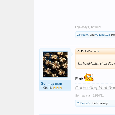
Lapkendy1
,
12/10/21
vanlieu@.
and
vo tong 108
like
CoEmLaDu nói:
↑
Ủa hotgirl nách chua đâu 
E nè
Soi may man
Cuộc sống là nhữn
Thần Tài
Soi may man
,
12/10/21
CoEmLaDu
thích bài này.