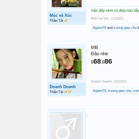
Vào đây xem có đứa nào lấy 
Múc và Xúc
Múc và Xúc
,
12/10/21
Thần Tài
Ngami78
and
truong giao chu
l
MB
Đảo nhẹ
68
86
6
.8
Doanh Doanh
,
12/10/21
Doanh Doanh
Ngami78
,
truong giao chu
,
van
Thần Tài