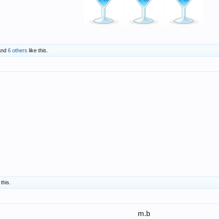
nd
6 others
like this.
 this.
m.b