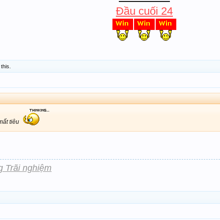
Đầu cuối 24
 this.
mất tiêu
g Trãi nghiệm