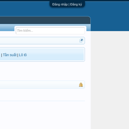
Đăng nhập | Đăng ký
i
|
Tần suất
|
Lô tô