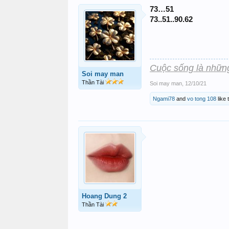
73…51
73..51..90.62
Cuộc sống là nhữn
Soi may man
Thần Tài
Soi may man
,
12/10/21
Ngami78
and
vo tong 108
like 
Hoang Dung 2
Thần Tài