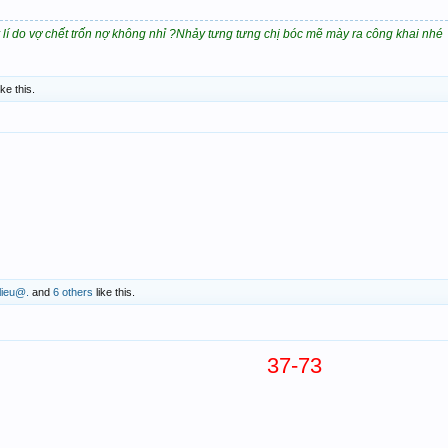
lí do vợ chết trốn nợ không nhỉ ?Nhảy tưng tưng chị bóc mẽ mày ra công khai nhé
ike this.
lieu@.
and
6 others
like this.
37-73