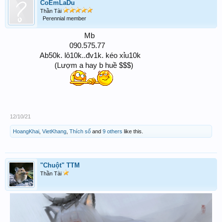
CoEmLaDu
Thần Tài
Perennial member
Mb ​
090.575.77 ​
Ab50k. lô10k..đv1k. kéo xỉu10k
(Lượm a hay b huề $$$)
12/10/21
HoangKhai
,
VietKhang
,
Thích số
and
9 others
like this.
"Chuột" TTM
Thần Tài