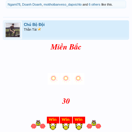
Ngami78
,
Doanh Doanh
,
motthoibanveso_dapxichlo
and
6 others
like this.
Chú Bộ Đội
Thần Tài
Miền Bắc
30