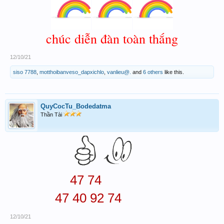
chúc diễn đàn toàn thắng
12/10/21
siso 7788
,
motthoibanveso_dapxichlo
,
vanlieu@.
and
6 others
like this.
QuyCocTu_Bodedatma
Thần Tài
47 74
47 40 92 74
12/10/21