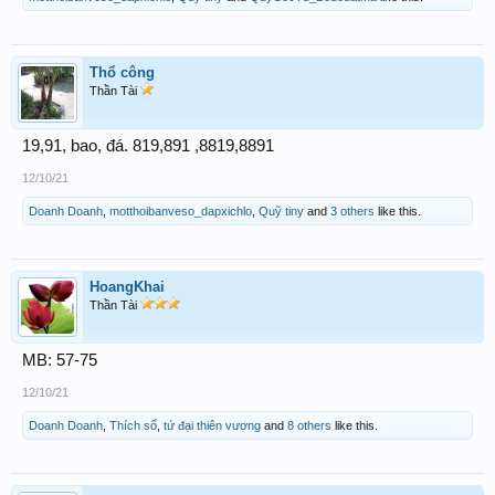
Thổ công
Thần Tài
19,91, bao, đá. 819,891 ,8819,8891
12/10/21
Doanh Doanh
,
motthoibanveso_dapxichlo
,
Quỹ tiny
and
3 others
like this.
HoangKhai
Thần Tài
MB: 57-75
12/10/21
Doanh Doanh
,
Thích số
,
tứ đại thiên vương
and
8 others
like this.