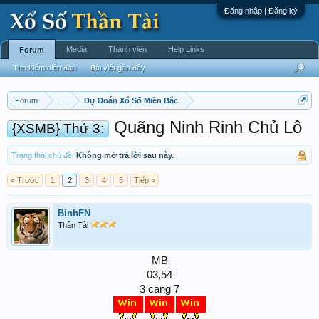
Đăng nhập | Đăng ký
Media
Thành viên
Help Links
Forum
Tìm kiếm diễn đàn
Bài viết gần đây
Forum
...
Dự Đoán Xổ Số Miền Bắc
Quãng Ninh Rinh Chủ Lô
{XSMB} Thứ 3:
Trạng thái chủ đề:
Không mở trả lời sau này.
< Trước
1
2
3
4
5
Tiếp >
BinhFN
Thần Tài
MB
03,54
3 cang 7