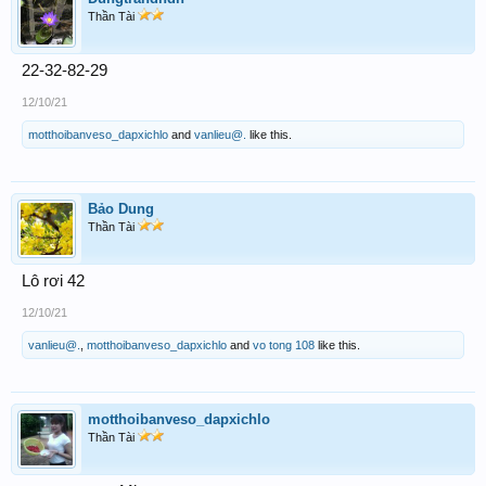
Thần Tài
22-32-82-29
12/10/21
motthoibanveso_dapxichlo
and
vanlieu@.
like this.
Bảo Dung
Thần Tài
Lô rơi 42
12/10/21
vanlieu@.
,
motthoibanveso_dapxichlo
and
vo tong 108
like this.
motthoibanveso_dapxichlo
Thần Tài