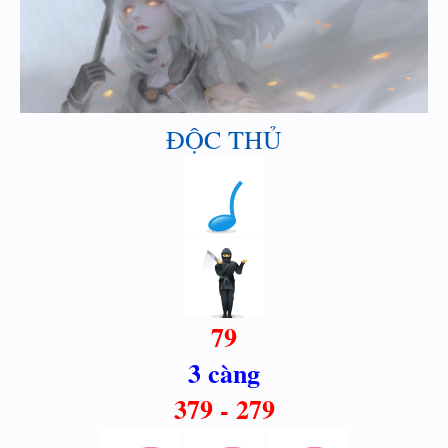
ĐỘC THỦ
79
3 càng
379 - 279