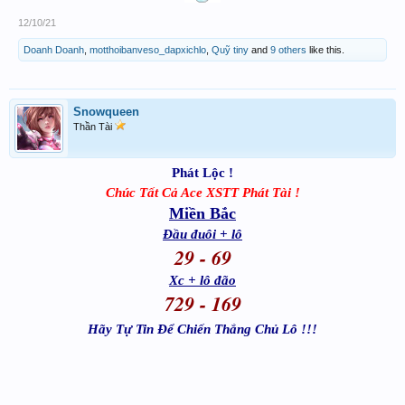
12/10/21
Doanh Doanh
,
motthoibanveso_dapxichlo
,
Quỹ tiny
and
9 others
like this.
Snowqueen
Thần Tài
Phát Lộc !
Chúc Tất Cả Ace XSTT Phát Tài !
Miền Bắc
Đầu đuôi + lô
29 - 69
Xc + lô đão
729 - 169
Hãy Tự Tin Để Chiến Thắng Chủ Lô !!!