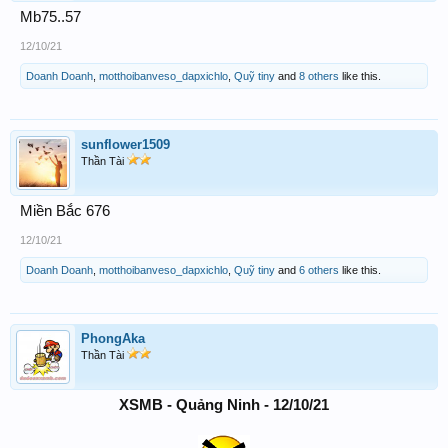
Mb75..57
12/10/21
Doanh Doanh
,
motthoibanveso_dapxichlo
,
Quỹ tiny
and
8 others
like this.
sunflower1509
Thần Tài
Miền Bắc 676
12/10/21
Doanh Doanh
,
motthoibanveso_dapxichlo
,
Quỹ tiny
and
6 others
like this.
PhongAka
Thần Tài
XSMB - Quảng Ninh - 12/10/21