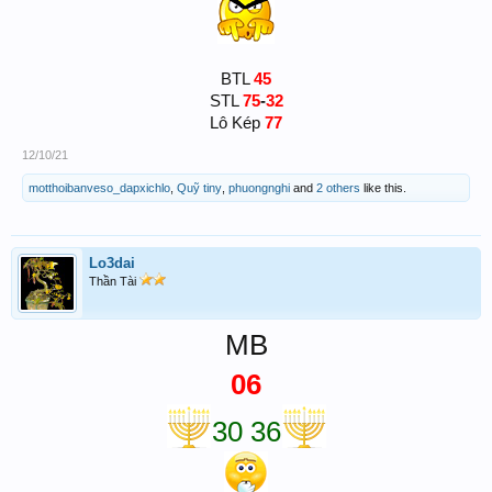
BTL
45
STL
75
-
32
Lô Kép
77
12/10/21
motthoibanveso_dapxichlo
,
Quỹ tiny
,
phuongnghi
and
2 others
like this.
Lo3dai
Thần Tài
MB
06
30 36