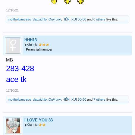
12/10/21
motthoibanveso_dapxichlo
,
Quỹ tiny
,
HÊN_XUI 50-50
and
6 others
like this.
HHH13
Thần Tài
Perennial member
MB
283-428
ace tk
12/10/21
motthoibanveso_dapxichlo
,
Quỹ tiny
,
HÊN_XUI 50-50
and
7 others
like this.
I LOVE YOU 83
Thần Tài