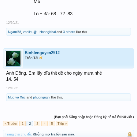
Mb
Lô + đá: 68 - 72 -83​
12/10/21
Ngami78
,
vanlieu@.
,
HoangKhai
and
3 others
like this.
Binhlenguyen2512
Thần Tài
Anh Đồng. Em lấy dĩa thịt dê cho ngày mưa nhé
14, 54
12/10/21
Múc và Xúc
and
phuongnghi
like this.
(Bạn phải Đăng nhập hoặc Đăng ký để trả lời bài viết.)
< Trước
1
2
3
4
5
Tiếp >
Trạng thái chủ đề:
Không mở trả lời sau này.