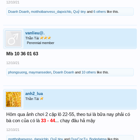
12/10/21
Doanh Doanh
,
motthoibanveso_dapxichlo
,
Quỹ tiny
and
6 others
like this.
vanlieu@.
Thần Tài
Perennial member
Mb 10 36 01 63
12/10/21
phongsuong
,
maymanseden
,
Doanh Doanh
and
10 others
like this.
anh2_lua
Thần Tài
Hôm qua ảnh chơi 2 cặp lô 22-55, theo tui là bữa nay phải có
bà con của có là
33 - 44
... chạy đâu hả mậy
12/10/21
motthoibanveso_dapxichlo
,
Quỹ tiny
and
QuyCocTu_Bodedatma
like this.