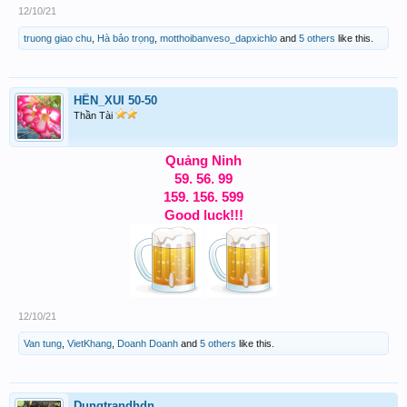
12/10/21
truong giao chu
,
Hà bảo trọng
,
motthoibanveso_dapxichlo
and
5 others
like this.
HÊN_XUI 50-50
Thần Tài
Quảng Ninh
59. 56. 99
159. 156. 599
Good luck!!!
12/10/21
Van tung
,
VietKhang
,
Doanh Doanh
and
5 others
like this.
Dungtrandhdn