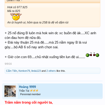
Lenin77 nói:
↑
Hok có 977.925
Mà ra 825
An ủi huynh ui, hôm qua ra 25B là đệ vô đậm rùi
+ 25 nổ đúng B luôn mà hok win dc xc buồn đệ àk....XC anh
còn đau hơn đệ nữa đó.
+ Đài này thuận 25 mà đệ.....mà 25 nằm ngay B là vui
gòy....bộ AB 6 số nay anh chọn sai.
+ Giờ còn con 69....chủ nhật xuống tiền lun đệ ui.......
9/9/16
Cẩm Tiên
,
Kenken79
,
linda123
and
2 others
like this.
Hoàng 9999
Thần Tài
Perennial member
Trăm năm trong cõi người ta,