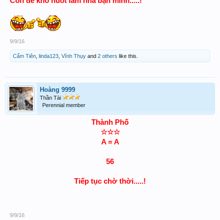
Con đề khó nuốt lắm nha bạn mình.....!
9/9/16
Cẩm Tiên
,
linda123
,
Vĩnh Thụy
and
2 others
like this.
Hoàng 9999
Thần Tài
Perennial member
Thành Phố
☆☆☆
A = A
56
Tiếp tục chờ thời.....!
9/9/16