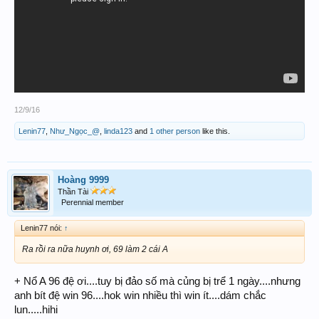
12/9/16
Lenin77
,
Như_Ngọc_@
,
linda123
and
1 other person
like this.
Hoàng 9999
Thần Tài
Perennial member
Lenin77 nói:
↑
Ra rồi ra nữa huynh ơi, 69 làm 2 cái A
+ Nổ A 96 đệ ơi....tuy bị đảo số mà củng bị trể 1 ngày....nhưng
anh bít đệ win 96....hok win nhiều thì win ít....dám chắc
lun.....hihi