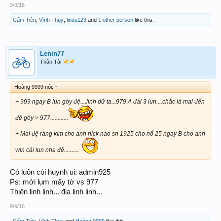
9/9/16
Cẩm Tiên
,
Vĩnh Thụy
,
linda123
and
1 other person
like this.
Lenin77
Thần Tài
Hoàng 9999 nói:
↑
+ 999 ngay B lun gòy đệ....linh dữ ta...979 A đài 3 lun....chắc là mai đến
đệ gòy > 977............
+ Mai đệ ráng kím cho anh nick nào sn 1925 cho nổ 25 ngay B cho anh
win cái lun nha đệ..........
Có luôn còi huynh ui: admin925
Ps: mới lụm mấy tờ vs 977
Thiên linh linh... địa linh linh...
9/9/16
Cẩm Tiên
,
Vĩnh Thụy
and
Hoàng 9999
like this.