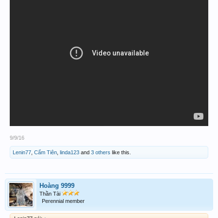
9/9/16
Lenin77
,
Cẩm Tiên
,
linda123
and
3 others
like this.
Hoàng 9999
Thần Tài
Perennial member