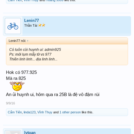
Lenin77
Thần Tài
Lenin77 nói:
↑
Có luôn còi huynh ui: admin925
Ps: mới lụm mấy tờ vs 977
Thiên linh linh... địa linh linh...
Hok có 977.925
Mà ra 825
An ủi huynh ui, hôm qua ra 25B là đệ vô đậm rùi
9/9/16
Cẩm Tiên
,
linda123
,
Vĩnh Thụy
and
1 other person
like this.
lytoan