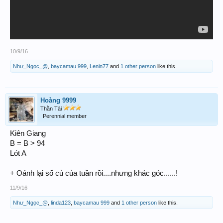
10/9/16
Như_Ngọc_@
,
baycamau 999
,
Lenin77
and
1 other person
like this.
Hoàng 9999
Thần Tài
Perennial member
Kiên Giang
B = B > 94
Lót A
+ Oánh lại số củ của tuần rồi....nhưng khác góc......!
11/9/16
Như_Ngọc_@
,
linda123
,
baycamau 999
and
1 other person
like this.