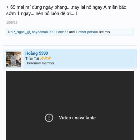
+ 69 mai mí đúng ngày phang....nay lại nổ ngay A miền bắc
sớm 1 ngày....nên bỏ luôn đệ ơi....!
10/9/16
Như_Ngọc_@
,
baycamau 999
,
Lenin77
and
1 other person
like this.
Hoàng 9999
Thần Tài
Perennial member