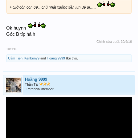
+ Giờ còn con 69....chủ nhật xuống tiền lun đệ ui.......
Ok huynh
Góc B típ hả h
Chỉnh sửa cuối:
10/9/16
10/9/16
Cẩm Tiên
,
Kenken79
and
Hoàng 9999
like this.
Hoàng 9999
Thần Tài
Perennial member