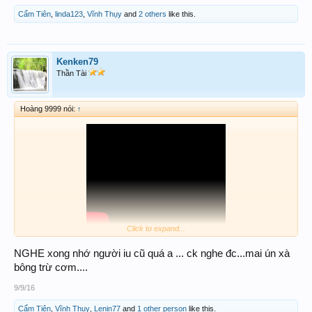
Cẩm Tiên
,
linda123
,
Vĩnh Thụy
and
2 others
like this.
Kenken79
Thần Tài
Hoàng 9999 nói:
↑
Click to expand...
NGHE xong nhớ người iu cũ quá a ... ck nghe đc...mai ún xà
Chuyện tình sao lắm trái ngang...!
bông trừ cơm....
9/9/16
Cẩm Tiên
,
Vĩnh Thụy
,
Lenin77
and
1 other person
like this.