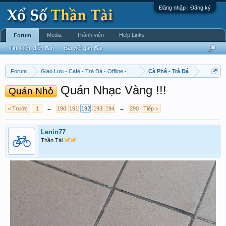
Đăng nhập | Đăng ký
Media
Thành viên
Help Links
Forum
Tìm kiếm diễn đàn
Bài viết gần đây
Forum
Giao Lưu - Café - Trà Đá - Offline - Tỉnh Tò Hihi!
Cà Phê - Trà Đá
Quán Nhạc Vàng !!!
Quán Nhỏ
< Trước
1
←
190
191
192
193
194
→
290
Tiếp >
Lenin77
Thần Tài