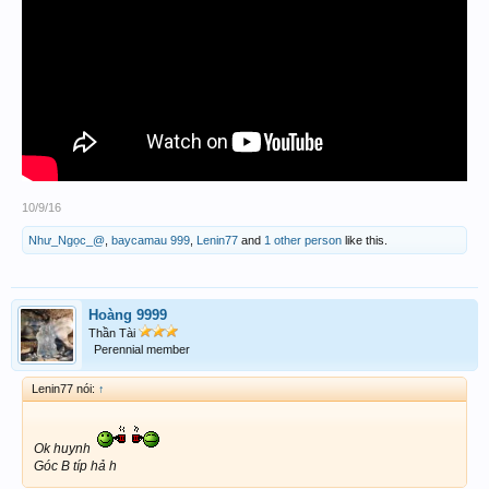
10/9/16
Như_Ngọc_@
,
baycamau 999
,
Lenin77
and
1 other person
like this.
Hoàng 9999
Thần Tài
Perennial member
Lenin77 nói:
↑
Ok huynh
Góc B típ hả h