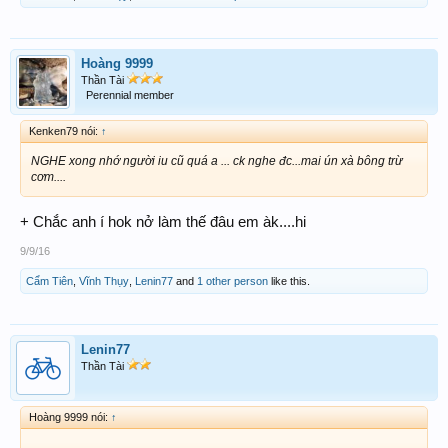
Hoàng 9999
Thần Tài
Perennial member
Kenken79 nói:
↑
NGHE xong nhớ người iu cũ quá a ... ck nghe đc...mai ún xà bông trừ
cơm....
+ Chắc anh í hok nở làm thế đâu em àk....hi
9/9/16
Cẩm Tiên
,
Vĩnh Thụy
,
Lenin77
and
1 other person
like this.
Lenin77
Thần Tài
Hoàng 9999 nói:
↑