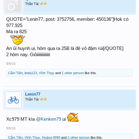
Thần Tài
QUOTE="Lenin77, post: 3752756, member: 450136"]Hok có
977.925
Mà ra 825
An ủi huynh ui, hôm qua ra 25B là đệ vô đậm rùi[/QUOTE]
2 hôm nay. Giỏiiiiiiiiiiiiii
9/9/16
Cẩm Tiên
,
linda123
,
Vĩnh Thụy
and
1 other person
like this.
Lenin77
Thần Tài
Xc979 MT kìa
@Kenken79
ui
9/9/16
Cẩm Tiên
,
Vĩnh Thụy
,
Hoàng 9999
and
1 other person
like this.