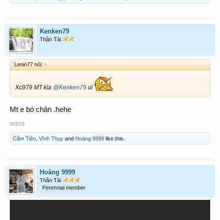
Kenken79
Thần Tài
Lenin77 nói:
↑
Xc979 MT kìa
@Kenken79
ui
Mt e bó chân .hehe
9/9/16
Cẩm Tiên
,
Vĩnh Thụy
and
Hoàng 9999
like this.
Hoàng 9999
Thần Tài
Perennial member