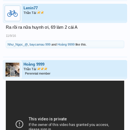
Lenin77
Thần Tài
Ra rồi ra nữa huynh ơi, 69 làm 2 cái A
11/9/16
Như_Ngọc_@
,
baycamau 999
and
Hoàng 9999
like this.
Hoàng 9999
Thần Tài
Perennial member