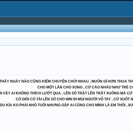
 THẤY NGÀY NÀO CŨNG KIẾM CHUYỆN CHỬI NHAU , MUỐN GÌ HƠN THUA THÌ
CHO MỘT LẦN CHO XONG , CỨ CÀO NHÀO NHƯ TRẺ C
ÓI VẬY AI KHÔNG THÍCH LƯỚT QUA , LÊN SỐ TRẬT LÊN TRẬT XUỐNG MÀ CỨ
CÓ GIỎI CÓ TÀI LÊN SỐ CHO WIN ĐI MỌI NGƯỜI VỖ TAY , CỨ XUỐT
DU KÌA KO PHẢI NHỎ TUỔI NHƯNG GẶP AI CŨNG CHO MÌNH LÀ EM THÔI , X