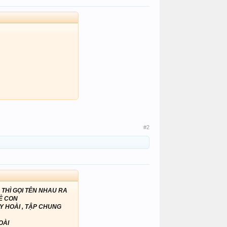
#2
THÌ GỌI TÊN NHAU RA
Ẻ CON
Y HOÀI , TẬP CHUNG
OÀI