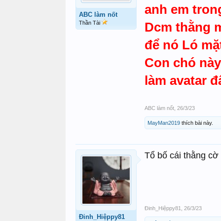
anh em trong
ABC làm nốt
Dcm thằng m
Thần Tài
để nó Ló mặt
Con chó này
làm avatar 
ABC làm nốt
,
26/3/23
MayMan2019
thích bài này.
Tổ bố cái thằng cờ
Đinh_Hiệppy81
,
26/3/23
Đinh_Hiệppy81