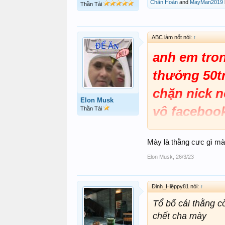
Chân Hoàn
and
MayMan2019
Thần Tài
ABC làm nốt nói:
↑
anh em tron
thưởng 50t
chặn nick n
Elon Musk
vô facebook
Thần Tài
đc vô Dd cô
Mày là thằng cưc gì mà
avatar đấy
Elon Musk
,
26/3/23
Đinh_Hiệppy81 nói:
↑
Tổ bố cái thằng 
chết cha mày