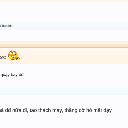
1
like this.
OOO
quậy bay dđ
á dđ nữa đi, tao thách mày, thằng cờ hó mất dạy