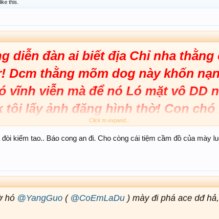
like this.
g diễn đàn ai biết địa Chỉ nha thằng
r! Dcm thằng mõm dog này khốn nạn
ó vĩnh viễn mà để nó Ló mặt vô DD 
 tôi lấy ảnh đăng hình thờ! Con chó
Click to expand...
ng khai không! Giờ nó đang lấy ảnh
 đòi kiếm tao.. Báo cong an đi. Cho còng cái tiệm cầm đồ của mày l
 admin đâu
cờ hó
@YangGuo
(
@CoEmLaDu
) mày đi phá ace dđ hả