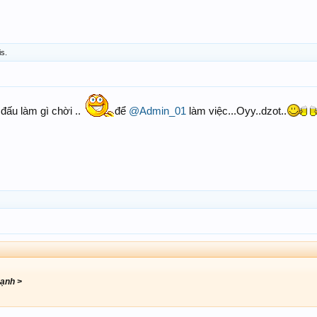
is.
đấu làm gì chời ..
để
@Admin_01
làm việc...Oyy..dzot..
ạnh >