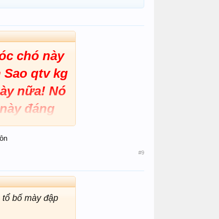
 óc chó này
 Sao qtv kg
này nữa! Nó
 này đáng
 để làm
uôn
#9
, tổ bố mày đập