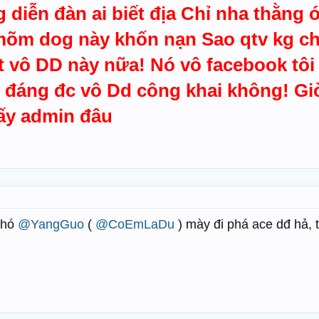
 diễn đàn ai biết địa Chỉ nha thằng 
õm dog này khốn nạn Sao qtv kg chặ
 vô DD này nữa! Nó vô facebook tôi 
 đáng đc vô Dd công khai không! Gi
đấy admin đâu
 hó
@YangGuo
(
@CoEmLaDu
) mày đi phá ace dđ hả,