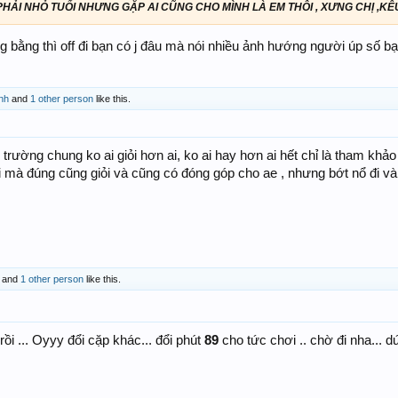
PHẢI NHỎ TUỔI NHƯNG GẶP AI CŨNG CHO MÌNH LÀ EM THÔI , XƯNG CHỊ ,KÊ
 bằng thì off đi bạn có j đâu mà nói nhiều ảnh hướng người úp số bạ
nh
and
1 other person
like this.
i trường chung ko ai giỏi hơn ai, ko ai hay hơn ai hết chỉ là tham khảo
ỏi mà đúng cũng giỏi và cũng có đóng góp cho ae , nhưng bớt nổ đi và
and
1 other person
like this.
ồi ... Oyyy đổi cặp khác... đổi phút
89
cho tức chơi .. chờ đi nha... 