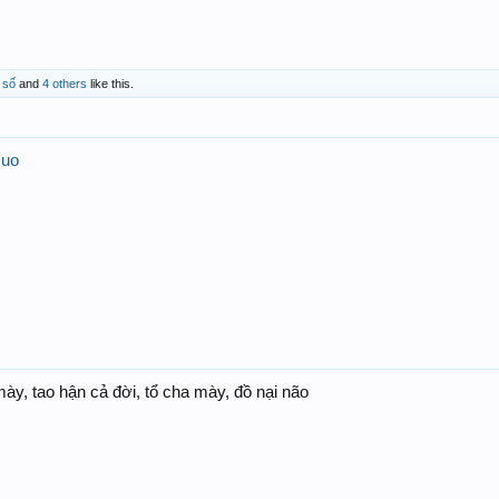
 số
and
4 others
like this.
uo
ày, tao hận cả đời, tổ cha mày, đồ nại não