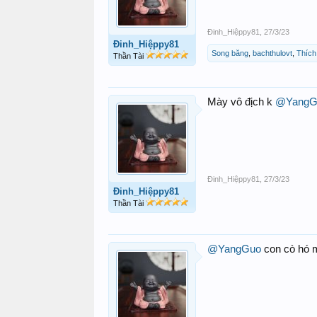
Đinh_Hiệppy81
,
27/3/23
Đinh_Hiệppy81
Song băng
,
bachthulovt
,
Thích
Thần Tài
Mày vô địch k
@YangG
Đinh_Hiệppy81
,
27/3/23
Đinh_Hiệppy81
Thần Tài
@YangGuo
con cò hó m