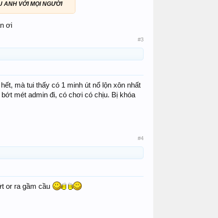
U ANH VỚI MỌI NGƯỜI
n ơi
#3
 hết, mà tui thấy có 1 minh út nổ lộn xôn nhất
 bớt mét admin đi, có chơi có chịu. Bị khóa
#4
dứt or ra gầm cầu