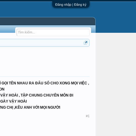
Đăng nhập | Đăng ký
 GỌI TÊN NHAU RA ĐẤU SỐ CHO XONG MỌI VIỆC ,
ON
 VẬY HOÀI , TẬP CHUNG CHUYÊN MÔN ĐI
 NGÀY VẬY HOÀI
ƯNG CHỊ ,KÊU ANH VỚI MỌI NGƯỜI
#1