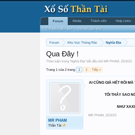
Media
Thành viên
Help Links
Forum
Tìm kiếm diễn đàn
Bài viết gần đây
Forum
Khu Vực Thùng Rác
Nghĩa Địa
Qua Đây !
Thảo luận trong '
Nghĩa Địa
' bắt đầu bởi
MR PHAM
,
25/3/23
.
Trang 1 của 2 trang
1
2
Tiếp >
AI CŨNG GIÀ HẾT RỒI MÀ
TÔI THẤY SAO N
NHƯ XAXI
MR PHAM
,
25/3/23
MR PHAM
Thần Tài