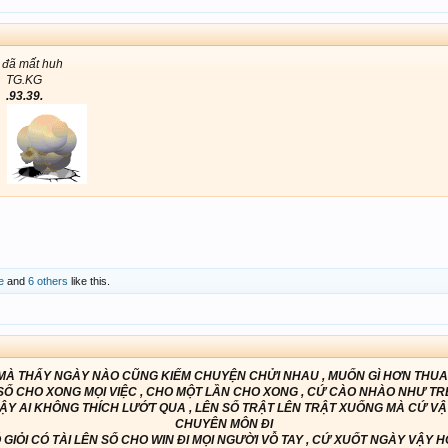
i đã mất huh
TG.KG
.93.39.
e
and
6 others
like this.
 MÀ THẤY NGÀY NÀO CŨNG KIẾM CHUYỆN CHỬI NHAU , MUỐN GÌ HƠN THUA 
SỐ CHO XONG MỌI VIỆC , CHO MỘT LẦN CHO XONG , CỨ CÀO NHÀO NHƯ TR
VẬY AI KHÔNG THÍCH LƯỚT QUA , LÊN SỐ TRẬT LÊN TRẬT XUỐNG MÀ CỨ VẬ
CHUYÊN MÔN ĐI
 GIỎI CÓ TÀI LÊN SỐ CHO WIN ĐI MỌI NGƯỜI VỖ TAY , CỨ XUỐT NGÀY VẬY H