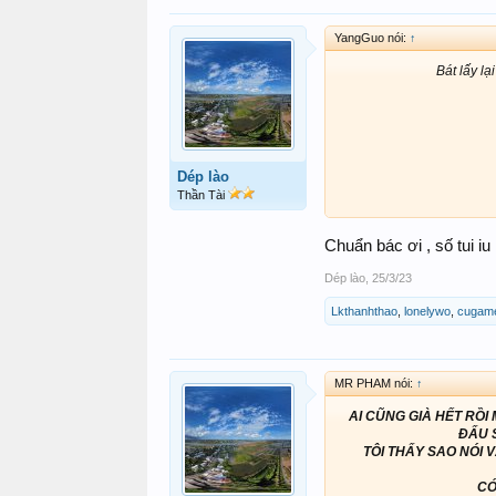
YangGuo nói:
↑
Bát lấy lạ
Dép lào
Thần Tài
Chuẩn bác ơi , số tui iu
Dép lào
,
25/3/23
Lkthanhthao
,
lonelywo
,
cugam
MR PHAM nói:
↑
AI CŨNG GIÀ HẾT RỒI
ĐẤU 
TÔI THẤY SAO NÓI 
CÓ