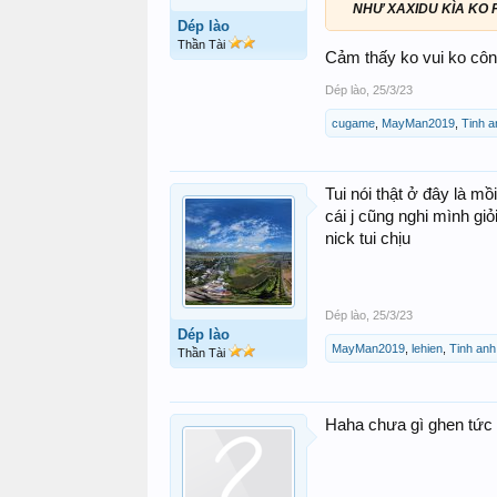
NHƯ XAXIDU KÌA KO 
Dép lào
Thần Tài
Cảm thấy ko vui ko công
Dép lào
,
25/3/23
cugame
,
MayMan2019
,
Tinh a
Tui nói thật ở đây là mồ
cái j cũng nghi mình gi
nick tui chịu
Dép lào
,
25/3/23
Dép lào
MayMan2019
,
lehien
,
Tinh anh
Thần Tài
Haha chưa gì ghen tức r