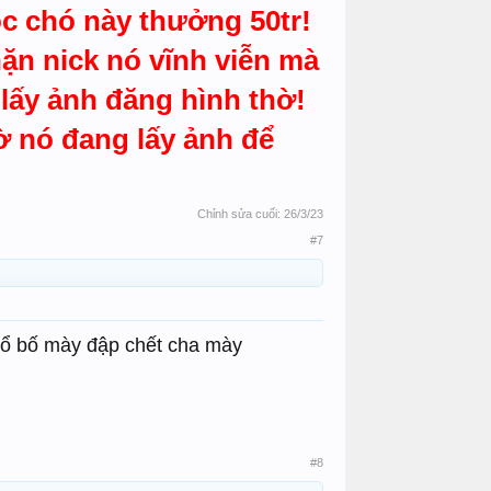
óc chó này thưởng 50tr!
n nick nó vĩnh viễn mà
lấy ảnh đăng hình thờ!
ờ nó đang lấy ảnh để
Chỉnh sửa cuối:
26/3/23
#7
 tổ bố mày đập chết cha mày
#8