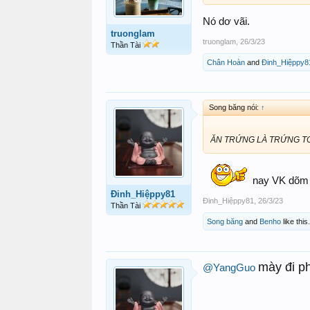
Nó dơ vãi.
truonglam
truonglam
,
26/3/23
Thần Tài
Chân Hoàn
and
Đinh_Hiệppy8
Song băng nói:
↑
ĂN TRỨNG LÀ TRỨNG T
nay VK dõm 
Đinh_Hiệppy81
Đinh_Hiệppy81
,
26/3/23
Thần Tài
Song băng
and
Benho
like this.
mày đi ph
@YangGuo