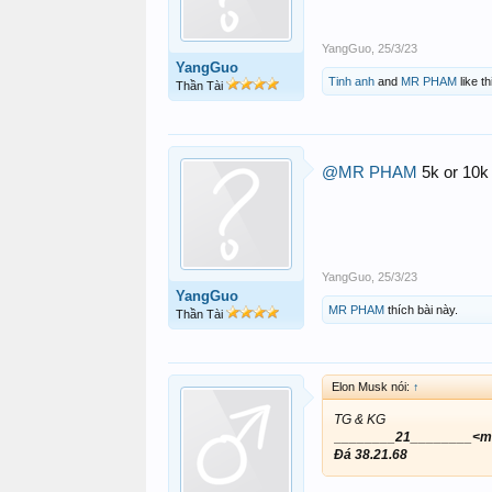
YangGuo
,
25/3/23
YangGuo
Tinh anh
and
MR PHAM
like th
Thần Tài
@MR PHAM
5k or 10k 
YangGuo
,
25/3/23
YangGuo
MR PHAM
thích bài này.
Thần Tài
Elon Musk nói:
↑
TG & KG
________21________<m
Đá 38.21.68