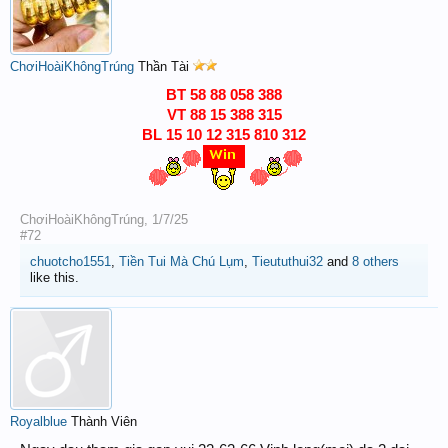
ChơiHoàiKhôngTrúng
Thần Tài
BT 58 88 058 388
VT 88 15 388 315
BL 15 10 12 315 810 312
ChơiHoàiKhôngTrúng
,
1/7/25
#72
chuotcho1551
,
Tiền Tui Mà Chú Lụm
,
Tieututhui32
and
8 others
like this.
Royalblue
Thành Viên