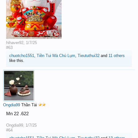
hihaver92
,
1/7/25
#63
chuotcho1551
,
Tiền Tui Mà Chú Lụm
,
Tieututhui32
and
11 others
like this.
Ongdia99
Thần Tài
Mn 22 .622
Ongdia99
,
1/7/25
#64