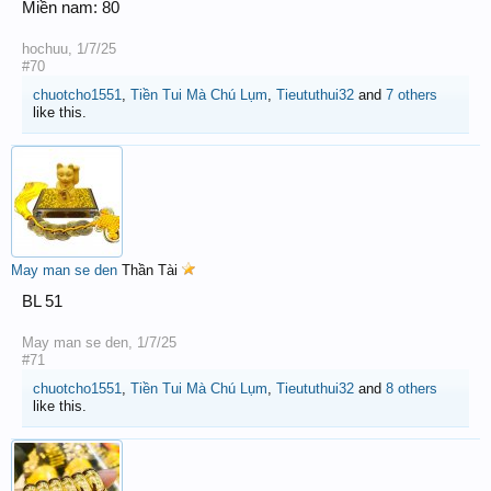
Miền nam: 80
hochuu
,
1/7/25
#70
chuotcho1551
,
Tiền Tui Mà Chú Lụm
,
Tieututhui32
and
7 others
like this.
May man se den
Thần Tài
BL 51
May man se den
,
1/7/25
#71
chuotcho1551
,
Tiền Tui Mà Chú Lụm
,
Tieututhui32
and
8 others
like this.