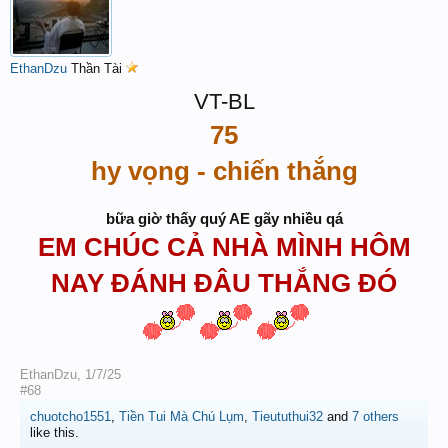
EthanDzu
Thần Tài
VT-BL
75
hy vọng - chiến thắng
bữa giờ thấy quý AE gãy nhiều qá
EM CHÚC CẢ NHÀ MÌNH HÔM
NAY ĐÁNH ĐÂU THẮNG ĐÓ
EthanDzu
,
1/7/25
#68
chuotcho1551
,
Tiền Tui Mà Chú Lụm
,
Tieututhui32
and
7 others
like this.