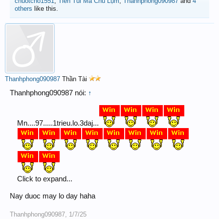
chuotcho1551
,
Tiền Tui Mà Chú Lụm
,
Thanhphong090987
and
4
others
like this.
Thanhphong090987
Thần Tài
Thanhphong090987 nói:
↑
Mn....97.....1trieu.lo.3daj...
Click to expand...
Nay duoc may lo day haha
Thanhphong090987
,
1/7/25