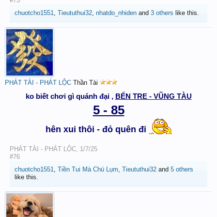
#75
chuotcho1551
,
Tieututhui32
,
nhatdo_nhiden
and
3 others
like this.
PHÁT TÀI - PHÁT LỘC
Thần Tài
ko biết chơi gì quánh đại ,
BẾN TRE - VŨNG TÀU
5 - 85
hên xui thôi - đỏ quên đi
PHÁT TÀI - PHÁT LỘC
,
1/7/25
#76
chuotcho1551
,
Tiền Tui Mà Chú Lụm
,
Tieututhui32
and
5 others
like this.