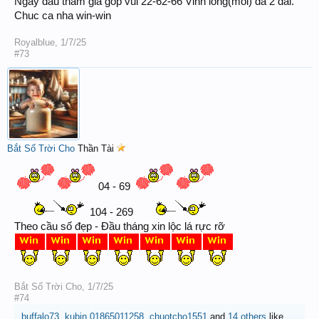
Ngay dau tham gia gop vui 22-62-66 Vinh long(moi) da 2 dai.
Chuc ca nha win-win
Royalblue
,
1/7/25
#73
Bắt Số Trời Cho
Thần Tài
04 - 69
104 - 269
Theo cầu số đẹp - Đầu tháng xin lộc lá rực rỡ
Bắt Số Trời Cho
,
1/7/25
#74
buffalo73
,
kubin 01865011258
,
chuotcho1551
and
14 others
like