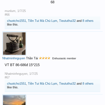
68​
munlum
,
1/7/25
#66
chuotcho1551
,
Tiền Tui Mà Chú Lụm
,
Tieututhui32
and
8 others
like this.
Nhatminhnguyen
Thần Tài
Enthusiastic member
VT BT 86-686đ 15*215
Nhatminhnguyen
,
1/7/25
#67
chuotcho1551
,
Tiền Tui Mà Chú Lụm
,
Tieututhui32
and
8 others
like this.