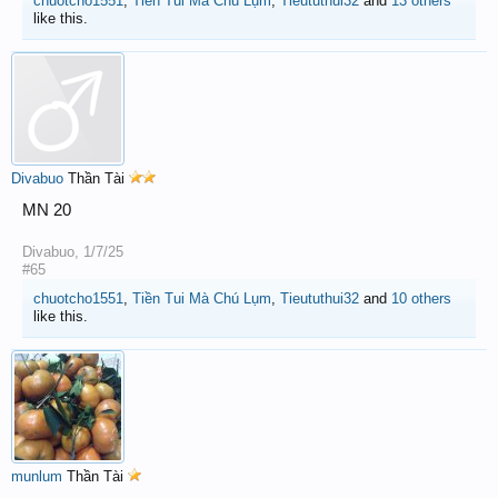
chuotcho1551
,
Tiền Tui Mà Chú Lụm
,
Tieututhui32
and
13 others
like this.
Divabuo
Thần Tài
MN 20
Divabuo
,
1/7/25
#65
chuotcho1551
,
Tiền Tui Mà Chú Lụm
,
Tieututhui32
and
10 others
like this.
munlum
Thần Tài