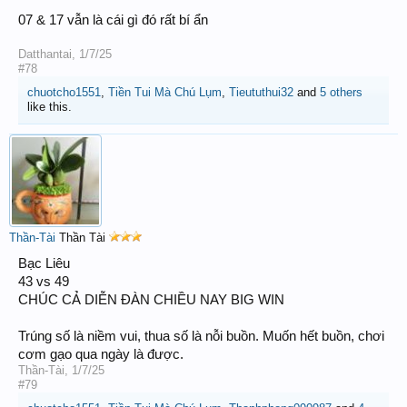
07 & 17 vẫn là cái gì đó rất bí ẩn
Datthantai
,
1/7/25
#78
chuotcho1551
,
Tiền Tui Mà Chú Lụm
,
Tieututhui32
and
5 others
like this.
Thần-Tài
Thần Tài
Bạc Liêu
43 vs 49
CHÚC CẢ DIỄN ĐÀN CHIỀU NAY BIG WIN
Trúng số là niềm vui, thua số là nỗi buồn. Muốn hết buồn, chơi
cơm gạo qua ngày là được.
Thần-Tài
,
1/7/25
#79