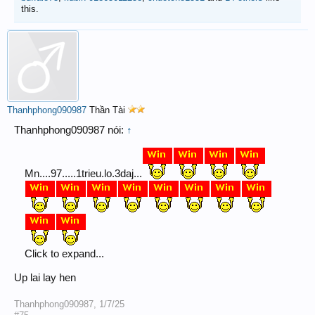
this.
Thanhphong090987
Thần Tài
Thanhphong090987 nói:
↑
Mn....97.....1trieu.lo.3daj...
Click to expand...
Up lai lay hen
Thanhphong090987
,
1/7/25