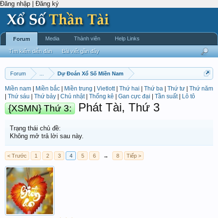
Đăng nhập | Đăng ký
Media
Thành viên
Help Links
Forum
Tìm kiếm diễn đàn
Bài viết gần đây
Forum
...
Dự Đoán Xổ Số Miền Nam
Miền nam
|
Miền bắc
|
Miền trung
|
Vietlott
|
Thứ hai
|
Thứ ba
|
Thứ tư
|
Thứ năm
|
Thứ sáu
|
Thứ bảy
|
Chủ nhật
|
Thống kê
|
Gan cực đại
|
Tần suất
|
Lô tô
Phát Tài, Thứ 3
{XSMN} Thứ 3:
Trạng thái chủ đề:
Không mở trả lời sau này.
< Trước
1
2
3
4
5
6
→
8
Tiếp >