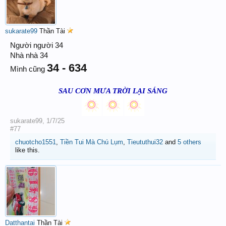
sukarate99
Thần Tài
Người người 34
Nhà nhà 34
34 - 634
Mình cũng
SAU CƠN MƯA TRỜI LẠI SÁNG
sukarate99
,
1/7/25
#77
chuotcho1551
,
Tiền Tui Mà Chú Lụm
,
Tieututhui32
and
5 others
like this.
Datthantai
Thần Tài