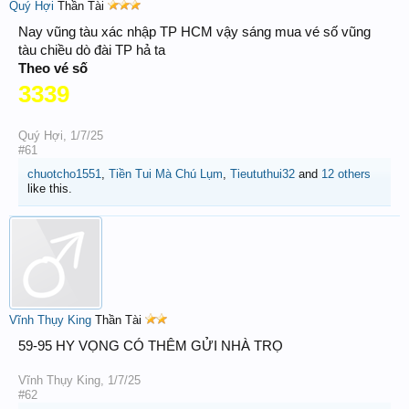
Quý Hợi
Thần Tài
Nay vũng tàu xác nhập TP HCM vậy sáng mua vé số vũng
tàu chiều dò đài TP hả ta
Theo vé số
3339
Quý Hợi
,
1/7/25
#61
chuotcho1551
,
Tiền Tui Mà Chú Lụm
,
Tieututhui32
and
12 others
like this.
Vĩnh Thụy King
Thần Tài
59-95 HY VỌNG CÓ THÊM GỬI NHÀ TRỌ
Vĩnh Thụy King
,
1/7/25
#62