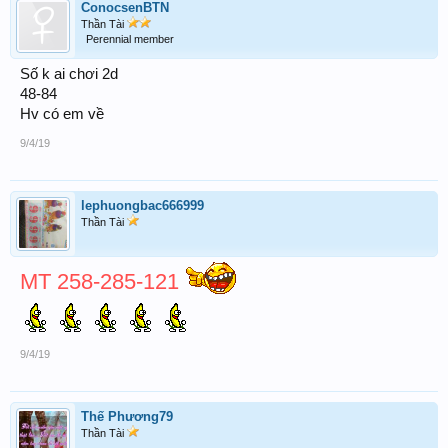
ConocsenBTN
Thần Tài
Perennial member
Số k ai chơi 2d
48-84
Hv có em về
9/4/19
lephuongbac666999
Thần Tài
MT 258-285-121
9/4/19
Thế Phương79
Thần Tài