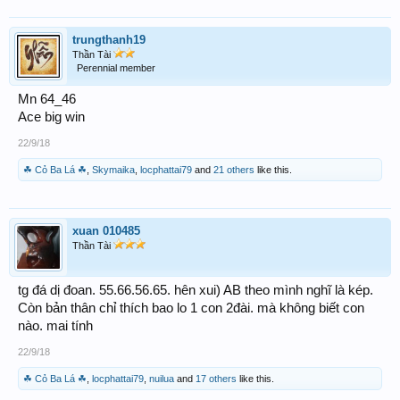
trungthanh19
Thần Tài
Perennial member
Mn 64_46
Ace big win
22/9/18
☘ Cỏ Ba Lá ☘
,
Skymaika
,
locphattai79
and
21 others
like this.
xuan 010485
Thần Tài
tg đá dị đoan. 55.66.56.65. hên xui) AB theo mình nghĩ là kép.
Còn bản thân chỉ thích bao lo 1 con 2đài. mà không biết con
nào. mai tính
22/9/18
☘ Cỏ Ba Lá ☘
,
locphattai79
,
nuilua
and
17 others
like this.