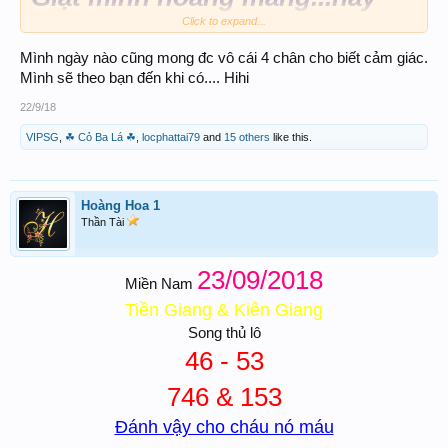
Click to expand...
ngồi đây hối tiếc muộn màng
Mình ngày nào cũng mong đc vô cái 4 chân cho biết cảm giác.
Ngồi nơi đây tiếc cho chuỗi
Mình sẽ theo bạn đến khi có.... Hihi
thời gian...
22/9/18
VIPSG
,
☘ Cỏ Ba Lá ☘
,
locphattai79
and
15 others
like this.
Song Giang
75
Hoàng Hoa 1
Thần Tài
675 - 875
23/09/2018
Miền Nam
8675 - 6875
Tiền Giang & Kiên Giang
Song thủ lô
46 - 53
746 & 153
Đánh vậy cho cháu nó máu