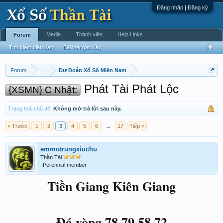
Đăng nhập | Đăng ký
Media
Thành viên
Help Links
Forum
Tìm kiếm diễn đàn
Bài viết gần đây
Forum
...
Dự Đoán Xổ Số Miền Nam
Phát Tài Phát Lộc
{XSMN} C Nhật:
Trạng thái chủ đề:
Không mở trả lời sau này.
< Trước
1
2
3
4
5
6
→
17
Tiếp >
emmotrungxiuchu
Thần Tài
Perennial member
Tiền Giang Kiên Giang
Đá vòng 78 79 58 72