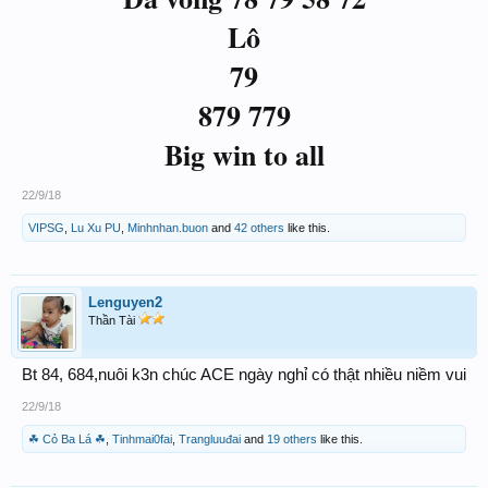
Lô
79
879 779
Big win to all
22/9/18
VIPSG
,
Lu Xu PU
,
Minhnhan.buon
and
42 others
like this.
Lenguyen2
Thần Tài
Bt 84, 684,nuôi k3n chúc ACE ngày nghỉ có thật nhiều niềm vui
22/9/18
☘ Cỏ Ba Lá ☘
,
Tinhmai0fai
,
Trangluuđai
and
19 others
like this.