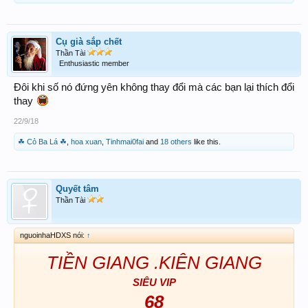
Cụ già sắp chết
Thần Tài
Enthusiastic member
Đôi khi số nó đứng yên không thay đổi mà các bạn lại thích đổi
thay
22/9/18
☘ Cỏ Ba Lá ☘
,
hoa xuan
,
Tinhmai0fai
and
18 others
like this.
Quyết tâm
Thần Tài
nguoinhaHDXS nói:
↑
TIỀN GIANG .KIÊN GIANG
SIÊU VIP
68