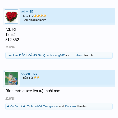
mimi52
Thần Tài
Perennial member
Kg.Tg
12.52
512.552
22/9/18
nam kim
,
ĐẢO HOÀNG SA
,
Quachhoang247
and
41 others
like this.
duyên tùy
Thần Tài
Rình mới được lên trật hoài nản
22/9/18
☘ Cỏ Ba Lá ☘
,
Tinhmai0fai
,
Trangluuđai
and
13 others
like this.