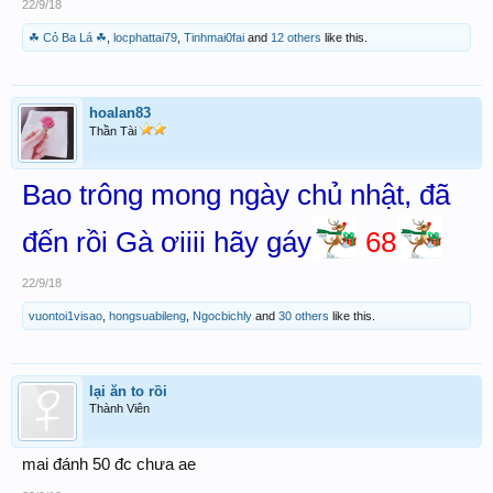
22/9/18
☘ Cỏ Ba Lá ☘
,
locphattai79
,
Tinhmai0fai
and
12 others
like this.
hoalan83
Thần Tài
Bao trông mong ngày chủ nhật, đã
đến rồi Gà ơiiii hãy gáy
68
22/9/18
vuontoi1visao
,
hongsuabileng
,
Ngocbichly
and
30 others
like this.
lại ăn to rồi
Thành Viên
mai đánh 50 đc chưa ae