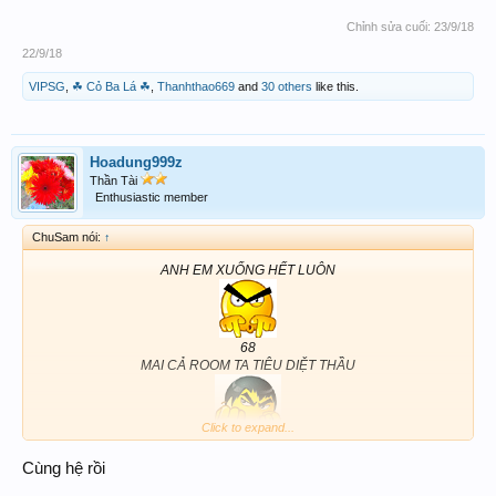
Chỉnh sửa cuối:
23/9/18
22/9/18
VIPSG
,
☘ Cỏ Ba Lá ☘
,
Thanhthao669
and
30 others
like this.
Hoadung999z
Thần Tài
Enthusiastic member
ChuSam nói:
↑
ANH EM XUỐNG HẾT LUÔN
68
MAI CẢ ROOM TA TIÊU DIỆT THẦU
Click to expand...
Cùng hệ rồi