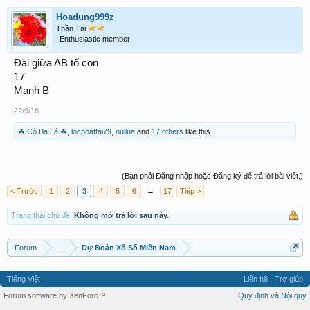
Hoadung999z
Thần Tài
Enthusiastic member
Đài giữa AB tố con
17
Mạnh B
22/9/18
☘ Cỏ Ba Lá ☘
,
locphattai79
,
nuilua
and
17 others
like this.
(Bạn phải Đăng nhập hoặc Đăng ký để trả lời bài viết.)
< Trước
1
2
3
4
5
6
→
17
Tiếp >
Trạng thái chủ đề:
Không mở trả lời sau này.
Forum
...
Dự Đoán Xổ Số Miền Nam
Tiếng Việt
Liên hệ
Trợ giúp
Forum software by XenForo™
Quy định và Nội quy