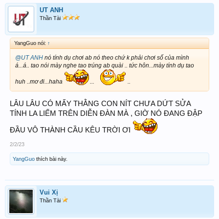
UT ANH
Thần Tài
YangGuo nói:
↑
@UT ANH
nó tính dụ chơi ab nó theo chứ k phải chơi số của mình
á...á.. tao nói mày nghe tao trúng ab quài .. tức hôn...mày tính dụ tao
huh ..mơ đi...haha
...
..
LÂU LÂU CÓ MẤY THẰNG CON NÍT CHƯA DỨT SỬA
TÍNH LA LIẾM TRÊN DIỄN ĐÀN MÀ , GIỜ NÓ ĐANG ĐẬP
ĐẦU VÔ THÀNH CẦU KÊU TRỜI ƠI
2/2/23
YangGuo
thích bài này.
Vui Xị
Thần Tài