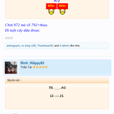
972
Chơi 972 mà về 792=thua.
Đi tuột cây dừa thoai.
2/2/23
anhnguyet
,
vo tong 108
,
Thanhtuan91
and
4 others
like this.
Đinh_Hiệppy81
Thần Tài
Mynhi nói:
↑
TN. ___. AG
12. —- 21.