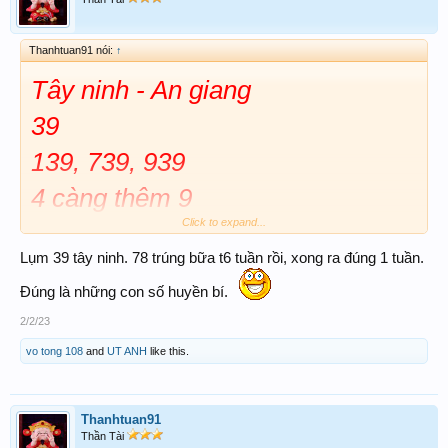
Thanhtuan91 nói:
↑
Tây ninh - An giang
39
139, 739, 939
4 càng thêm 9
Click to expand...
Lấy ki hốt tiền
Lụm 39 tây ninh. 78 trúng bữa t6 tuần rồi, xong ra đúng 1 tuần.
Chúc ACE đong đầy túi tiền
Đúng là những con số huyền bí.
2/2/23
vo tong 108
and
UT ANH
like this.
Thanhtuan91
Thần Tài