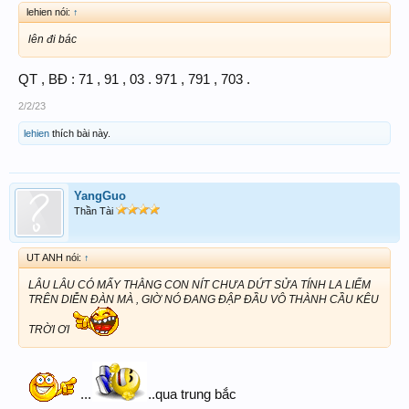
lehien nói:
↑
lên đi bác
QT , BĐ : 71 , 91 , 03 . 971 , 791 , 703 .
2/2/23
lehien
thích bài này.
YangGuo
Thần Tài
UT ANH nói:
↑
LÂU LÂU CÓ MẤY THẰNG CON NÍT CHƯA DỨT SỬA TÍNH LA LIẾM
TRÊN DIỄN ĐÀN MÀ , GIỜ NÓ ĐANG ĐẬP ĐẦU VÔ THÀNH CẦU KÊU
TRỜI ƠI
...
..qua trung bắc