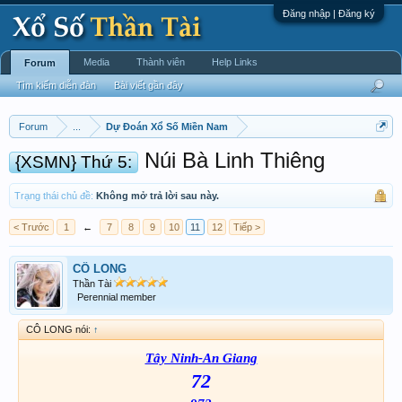
Đăng nhập | Đăng ký
Media
Thành viên
Help Links
Forum
Tìm kiếm diễn đàn
Bài viết gần đây
Forum
...
Dự Đoán Xổ Số Miền Nam
Núi Bà Linh Thiêng
{XSMN} Thứ 5:
Trạng thái chủ đề:
Không mở trả lời sau này.
< Trước
1
←
7
8
9
10
11
12
Tiếp >
CÔ LONG
Thần Tài
Perennial member
CÔ LONG nói:
↑
Tây Ninh-An Giang
72