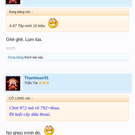
Song băng nói:
↑
A 87 Tây ninh 10 triệu
Ghê ghê. Lụm lúa.
2/2/23
Song băng
thích bài này.
Thanhtuan91
Thần Tài
CÔ LONG nói:
↑
Chơi 972 mà về 792=thua.
Đi tuột cây dừa thoai.
Nó ghẹo mình đó.