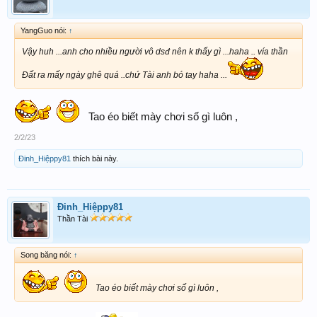
YangGuo nói:
↑
Vậy huh ...anh cho nhiều người vô dsđ nên k thấy gì ...haha .. vía thần
Đất ra mấy ngày ghê quá ..chứ Tài anh bó tay haha ...
Tao éo biết mày chơi số gì luôn ,
2/2/23
Đinh_Hiệppy81
thích bài này.
Đinh_Hiệppy81
Thần Tài
Song băng nói:
↑
Tao éo biết mày chơi số gì luôn ,