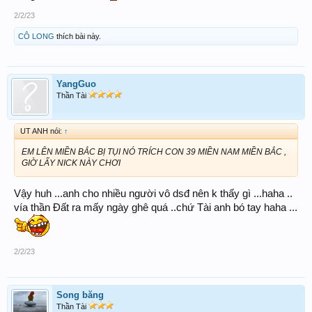
2/2/23
CÔ LONG
thích bài này.
YangGuo
Thần Tài
UT ANH nói:
↑
EM LÊN MIỀN BẮC BỊ TỤI NÓ TRÍCH CON 39 MIỀN NAM MIỀN BẮC ,
GIỜ LẤY NICK NÀY CHƠI
Vậy huh ...anh cho nhiều người vô dsđ nên k thấy gì ...haha ..
vía thần Đất ra mấy ngày ghê quá ..chứ Tài anh bó tay haha ...
2/2/23
Song băng
Thần Tài