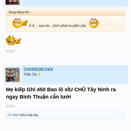
Song băng nói:
↑
Á Á …xạo ke…trích phát ra gầm cầu
2/2/23
CHOIDEDECHOI
Thần Tài
Mẹ kiếp Ghi 450 Bao lô xỈU CHŨ Tây Ninh ra
ngay Binh Thuận cắn lưởi
2/2/23
UT ANH
thích bài này.