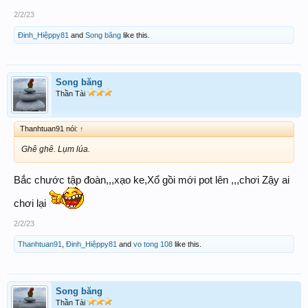
2/2/23
Đinh_Hiệppy81
and
Song băng
like this.
Song băng
Thần Tài
Thanhtuan91 nói:
↑
Ghê ghê. Lụm lúa.
Bắc chước tập đoàn,,,xạo ke,Xổ gồi mới pot lên ,,,chơi Zậy ai
chơi lại
2/2/23
Thanhtuan91
,
Đinh_Hiệppy81
and
vo tong 108
like this.
Song băng
Thần Tài