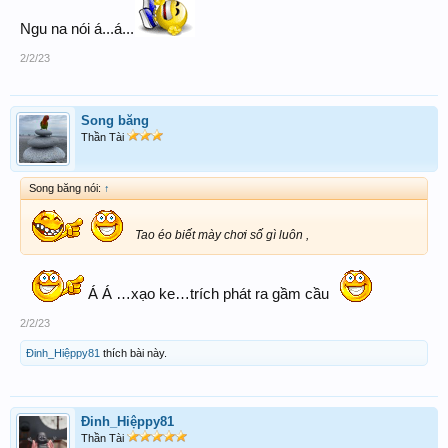
Ngu na nói á...á...
2/2/23
Song băng
Thần Tài
Song băng nói:
↑
Tao éo biết mày chơi số gì luôn ,
Á Á …xạo ke…trích phát ra gầm cầu
2/2/23
Đinh_Hiệppy81
thích bài này.
Đinh_Hiệppy81
Thần Tài