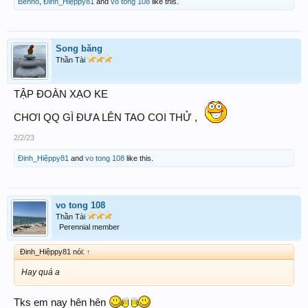
Benho
,
Đinh_Hiệppy81
and
vo tong 108
like this.
Song băng
Thần Tài
TẬP ĐOÀN XẠO KE
CHƠI QQ GÌ ĐƯA LÊN TAO COI THỬ ,
2/2/23
Đinh_Hiệppy81
and
vo tong 108
like this.
vo tong 108
Thần Tài
Perennial member
Đinh_Hiệppy81 nói:
↑
Hay quá a
Tks em nay hên hên