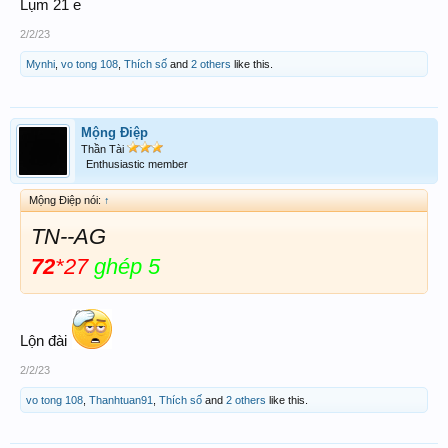
Lụm 21 e
2/2/23
Mynhi
,
vo tong 108
,
Thích số
and
2 others
like this.
Mộng Điệp
Thần Tài
Enthusiastic member
Mộng Điệp nói:
↑
TN--AG
72
*27
ghép 5
Lộn đài
2/2/23
vo tong 108
,
Thanhtuan91
,
Thích số
and
2 others
like this.