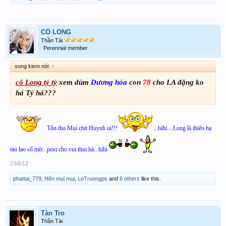
CÔ LONG
Thần Tài
Perennial member
song kiem nói:
↑
cô Long tỷ tỷ
xem dùm
Dương hóa
con
78
cho LA đặng ko
há Tỷ há???
Tổn thọ Mụi chít Huynh ui!!!
...hihi....Long là thiên hạ
tào lao số mừ...post cho vui thui hà...hihi
23/6/12
phattai_779
,
Hên mụi mụi
,
LeTruongps
and
6 others
like this.
Tàn Tro
Thần Tài