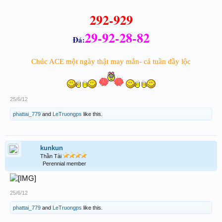
292-929
29-92-28-82
Đá:
Chúc ACE một ngày thật may mắn- cả tuần đầy lộc
25/6/12
phattai_779
and
LeTruongps
like this.
kunkun
Thần Tài
Perennial member
25/6/12
phattai_779
and
LeTruongps
like this.