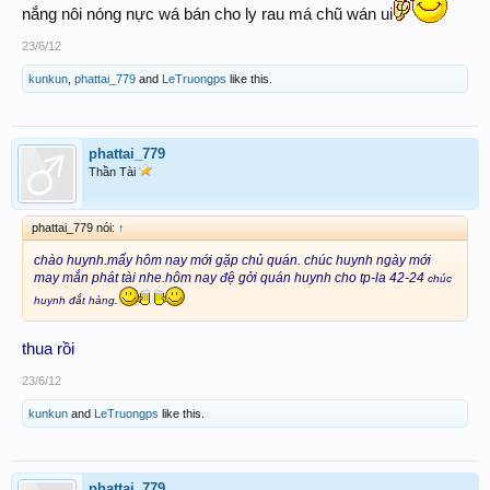
nắng nôi nóng nực wá bán cho ly rau má chũ wán ui
23/6/12
kunkun
,
phattai_779
and
LeTruongps
like this.
phattai_779
Thần Tài
phattai_779 nói:
↑
chào huynh.mấy hôm
nay mới gặp chủ quán. chúc huynh ngày mới
may mắn phát tài nhe.hôm nay đệ gởi quán huynh
cho tp-la
42-24
chúc
huynh đắt hàng.
thua rồi
23/6/12
kunkun
and
LeTruongps
like this.
phattai_779