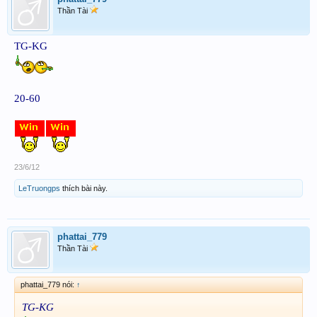
Thần Tài
TG-KG
20-60
23/6/12
LeTruongps
thích bài này.
phattai_779
Thần Tài
phattai_779 nói:
↑
TG-KG