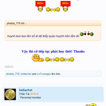
phattai_779 nói:
↑
huynh kun kun lên số đi đệ thấy quán huynh hên lắm đó
Vậy thì cứ tiếp tục phát huy thôi! Thanks
23/6/12
phattai_779
,
ketlachet
and
LeTruongps
like this.
ketlachet
Thần Tài
Perennial member