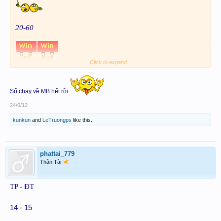
20-60
Click to expand...
Số chạy về MB hết rồi
24/6/12
kunkun
and
LeTruongps
like this.
phattai_779
Thần Tài
TP - ĐT
14 - 15