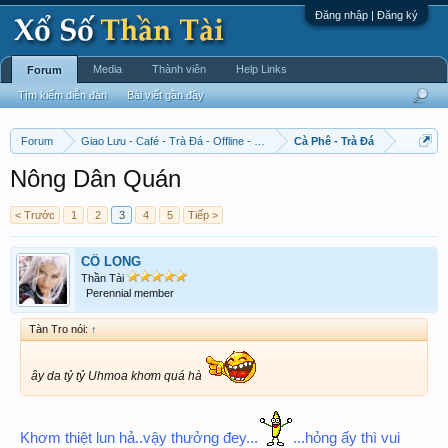
Đăng nhập | Đăng ký
Media
Thành viên
Help Links
Forum
Tìm kiếm diễn đàn
Bài viết gần đây
Forum
Giao Lưu - Café - Trà Đá - Offline - Tỉnh Tò Hihi!
Cà Phê - Trà Đá
Nông Dân Quán
< Trước
1
2
3
4
5
Tiếp >
CÔ LONG
Thần Tài
Perennial member
Tàn Tro nói:
↑
ây da tỷ tỷ Uhmoa khơm quá hà
Khơm thiệt lun hả..vậy thưởng đey...
...hỏng ấy thì vui