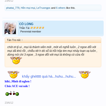
23/6/12
phattai_779
,
Hên mụi mụi
,
LeTruongps
and
6 others
like this.
CÔ LONG
Thần Tài
Perennial member
Tàn Tro nói:
↑
chời ơi tỷ ui , mụi là thành viên mới , mời vô nghề luôn , 2 ngoe đối với
mụi đã khó rồi , chiều tới h dò số là hồi hộp tim mụi nhảy loạn xạ luôn ,
đừng nói chi 3 ngoe , 3 ngoe đối với mụi là không có cửa rồi
khấy ghéttttt quá hà...huhu...huhu...
hihi...Mình đi nghen !
Chúc ACE vui nàk !
23/6/12