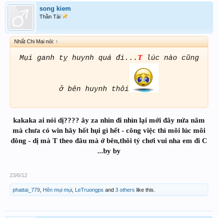
song kiem
Thần Tài
Nhất Chi Mai nói:
↑
T
Mụi ganh tỵ huynh quá đi...
lúc nào cũng
ở bên huynh thôi
kakaka ai nói dị???? ây za nhìn đi nhìn lại mới đây nửa năm
mà chưa có win hây hốt hụi gì hết - công việc thì mõi lúc mõi
đông - dị mà T theo đâu mà ở bên,thôi tỷ chơi vui nha em đi C
...by by
23/6/12
phattai_779
,
Hên mụi mụi
,
LeTruongps
and
3 others
like this.