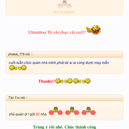
Click to expand...
CHÚC QUÁN PHÁT TÀI PHÁT LỘC
Uhmoa ! Uhmoa ! Uhmoa !
Uhmnhoa Tỷ vài chục cái coi!!!
phattai_779 nói:
↑
cuối tuần chúc quán nhà mình phát tài ai ai củng được may mắn
Thanks!!
Tàn Tro nói:
↑
chủ quán ơi ! gởi
92
nha
Trùng ý rồi nhé. Chúc thành công