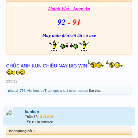
Thành Phố - Long An
92
- 91
May mắn
đến với tất cả ace
CHÚC ANH KUN CHIỀU NAY BIG WIN
23/6/12
phattai_779
,
vienkeo
,
LeTruongps
and
1 other person
like this.
kunkun
Thần Tài
Perennial member
thanhquang nói:
↑