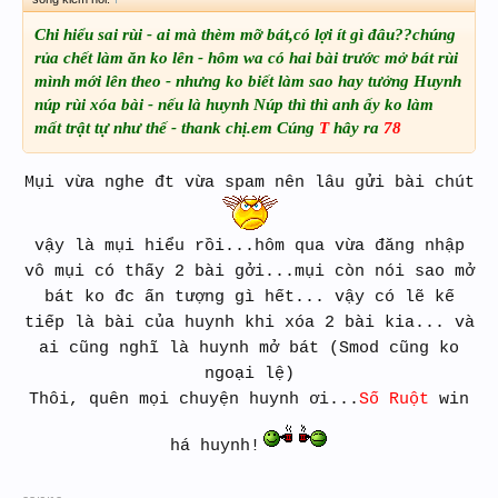
Chi hiểu sai rùi - ai mà thèm mỡ bát,có lợi ít gì đâu??chúng
rủa chết làm ăn ko lên - hôm wa có hai bài trước mở bát rùi
mình mới lên theo - nhưng ko biết làm sao hay tưởng Huynh
núp rùi xóa bài - nếu là huynh Núp thì thì anh ấy ko làm
mất trật tự như thế - thank chị.em Cúng
T
hây ra
78
Mụi vừa nghe đt vừa spam nên lâu gửi bài chút
vậy là mụi hiểu rồi...hôm qua vừa đăng nhập
vô mụi có thấy 2 bài gởi...mụi còn nói sao mở
bát ko đc ấn tượng gì hết... vậy có lẽ kế
tiếp là bài của huynh khi xóa 2 bài kia... và
ai cũng nghĩ là huynh mở bát (Smod cũng ko
ngoại lệ)
Thôi, quên mọi chuyện huynh ơi...
Số Ruột
win
há huynh!