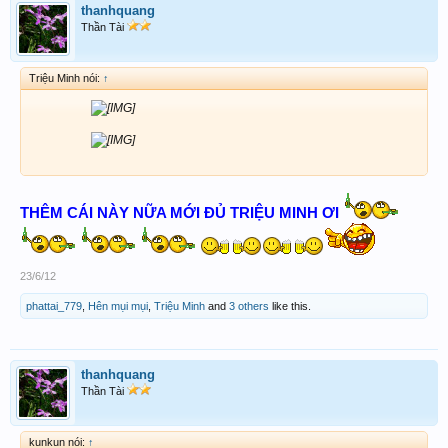
thanhquang
Thần Tài
Triệu Minh nói:
↑
THÊM CÁI NÀY NỮA MỚI ĐỦ TRIỆU MINH ƠI
23/6/12
phattai_779
,
Hên mụi mụi
,
Triệu Minh
and
3 others
like this.
thanhquang
Thần Tài
kunkun nói:
↑