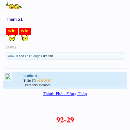
Thêm
x1
24/6/12
kunkun
and
LeTruongps
like this.
kunkun
Thần Tài
Perennial member
Thành Phố - Đồng Tháp
92-29