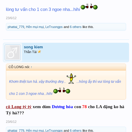
lòng tư vấn cho 1 con 3 ngoe nha...hihi
23/6/12
phattai_779
,
Hên mụi mụi
,
LeTruongps
and
6 others
like this.
song kiem
Thần Tài
CÔ LONG nói:
↑
Khơm thiệt lun hả..vậy thưởng đey...
...hỏng ấy thì vui lòng tư vấn
cho 1 con 3 ngoe nha...hihi
cô Long tỷ tỷ
xem dùm
Dương hóa
con
78
cho LA đặng ko há
Tỷ há???
23/6/12
phattai_779
,
Hên mụi mụi
,
LeTruongps
and
6 others
like this.