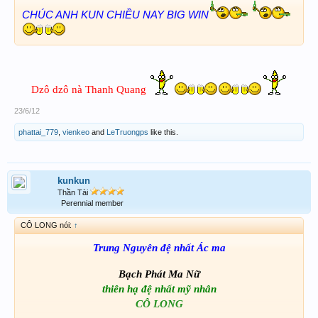
CHÚC ANH KUN CHIỀU NAY BIG WIN
Dzô dzô nà Thanh Quang
23/6/12
phattai_779
,
vienkeo
and
LeTruongps
like this.
kunkun
Thần Tài
Perennial member
CÔ LONG nói:
↑
Trung Nguyên đệ nhất Ác ma
Bạch Phát Ma Nữ
thiên hạ đệ nhất mỹ nhân
CÔ LONG