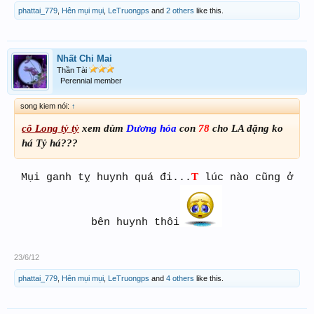
phattai_779
,
Hên mụi mụi
,
LeTruongps
and
2 others
like this.
Nhất Chi Mai
Thần Tài
Perennial member
song kiem nói:
↑
cô Long tỷ tỷ
xem dùm
Dương hóa
con
78
cho LA đặng ko
há Tỷ há???
T
Mụi ganh tỵ huynh quá đi...
lúc nào cũng ở
bên huynh thôi
23/6/12
phattai_779
,
Hên mụi mụi
,
LeTruongps
and
4 others
like this.