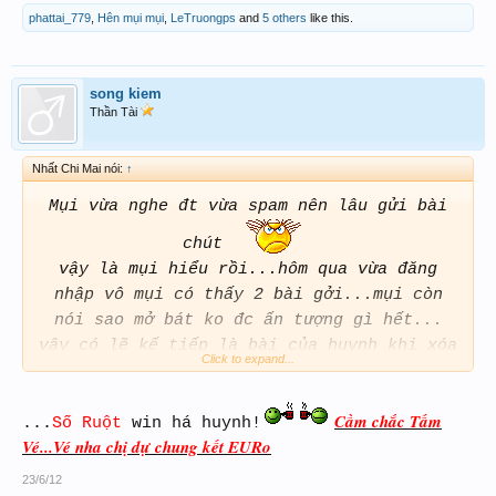
phattai_779
,
Hên mụi mụi
,
LeTruongps
and
5 others
like this.
song kiem
Thần Tài
Nhất Chi Mai nói:
↑
Mụi vừa nghe đt vừa spam nên lâu gửi bài
chút
vậy là mụi hiểu rồi...hôm qua vừa đăng
nhập vô mụi có thấy 2 bài gởi...mụi còn
nói sao mở bát ko đc ấn tượng gì hết...
vậy có lẽ kế tiếp là bài của huynh khi xóa
Click to expand...
2 bài kia... và ai cũng nghĩ là huynh mở
bát (Smod cũng ko ngoại lệ)
Cầm chắc Tấm
Thôi, quên mọi chuyện huynh ơi...
Số Ruột
...
Số Ruột
win há huynh!
Vé...Vé nha chị dự chung kết EURo
win há huynh!
23/6/12