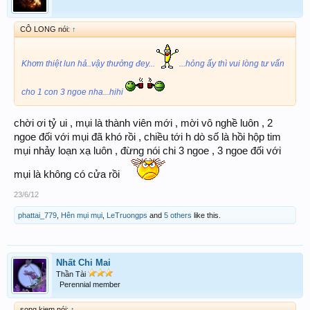
CÔ LONG nói:
↑
Khơm thiệt lun hả..vậy thưởng đey...
...hỏng ấy thì vui lòng tư vấn
cho 1 con 3 ngoe nha...hihi
chời ơi tỷ ui , mụi là thành viên mới , mời vô nghề luôn , 2
ngoe đối với mụi đã khó rồi , chiều tới h dò số là hồi hộp tim
mụi nhảy loạn xạ luôn , đừng nói chi 3 ngoe , 3 ngoe đối với
mụi là không có cửa rồi
23/6/12
phattai_779
,
Hên mụi mụi
,
LeTruongps
and
5 others
like this.
Nhất Chi Mai
Thần Tài
Perennial member
song kiem nói:
↑