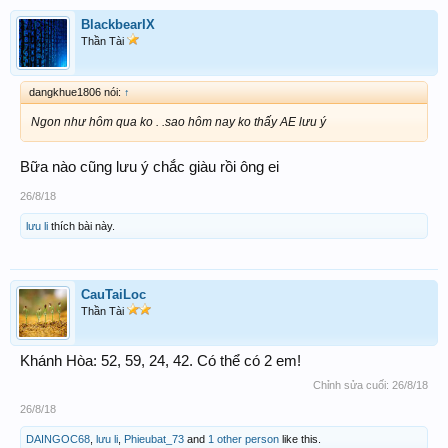
BlackbearIX
Thần Tài
dangkhue1806 nói:
↑
Ngon như hôm qua ko . .sao hôm nay ko thấy AE lưu ý
Bữa nào cũng lưu ý chắc giàu rồi ông ei
26/8/18
lưu li
thích bài này.
CauTaiLoc
Thần Tài
Khánh Hòa: 52, 59, 24, 42. Có thể có 2 em!
Chỉnh sửa cuối:
26/8/18
26/8/18
DAINGOC68
,
lưu li
,
Phieubat_73
and
1 other person
like this.