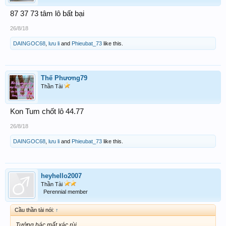
87 37 73 tâm lô bất bại
26/8/18
DAINGOC68
,
lưu li
and
Phieubat_73
like this.
Thế Phương79
Thần Tài
Kon Tum chốt lô 44.77
26/8/18
DAINGOC68
,
lưu li
and
Phieubat_73
like this.
heyhello2007
Thần Tài
Perennial member
Cầu thần tài nói:
↑
Tưởng bác mất xác rùi