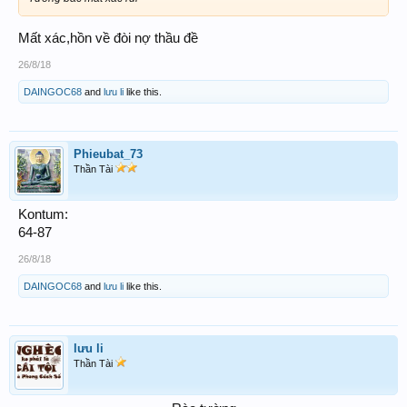
Mất xác,hồn về đòi nợ thầu đề
26/8/18
DAINGOC68
and
lưu li
like this.
Phieubat_73
Thần Tài
Kontum:
64-87
26/8/18
DAINGOC68
and
lưu li
like this.
lưu li
Thần Tài