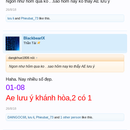
Ngon như hôm qua ko . .sao hôm nay ko thấy AE lưu ý
26/8/18
lưu li
and
Phieubat_73
like this.
BlackbearIX
Thần Tài
dangkhue1806 nói:
↑
Ngon như hôm qua ko . .sao hôm nay ko thấy AE lưu ý
Haha. Nay nhiều số đẹp.
01-08
Ae lưu ý khánh hòa,2 có 1
26/8/18
DAINGOC68
,
lưu li
,
Phieubat_73
and
1 other person
like this.