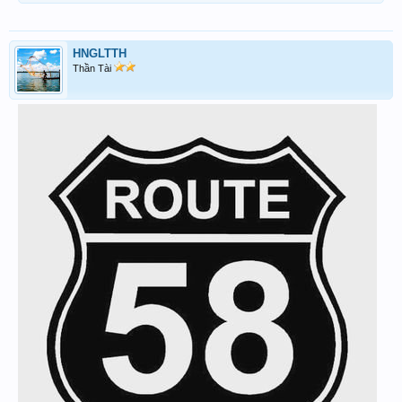
HNGLTTH
Thần Tài