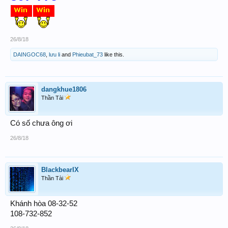
26/8/18
DAINGOC68
,
lưu li
and
Phieubat_73
like this.
dangkhue1806
Thần Tài
Có số chưa ông ơi
26/8/18
BlackbearIX
Thần Tài
Khánh hòa 08-32-52
108-732-852