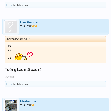
lưu li
thích bài này.
Cầu thần tài
Thần Tài
heyhello2007 nói:
↑
Mt:
93
2 ki
Tưởng bác mất xác rùi
26/8/18
lưu li
thích bài này.
khotrambe
Thần Tài