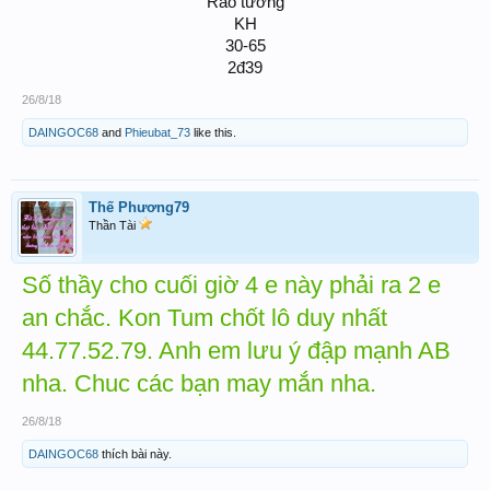
Rào tường
KH
30-65
2đ39​
26/8/18
DAINGOC68
and
Phieubat_73
like this.
Thế Phương79
Thần Tài
Số thầy cho cuối giờ 4 e này phải ra 2 e
an chắc. Kon Tum chốt lô duy nhất
44.77.52.79. Anh em lưu ý đập mạnh AB
nha. Chuc các bạn may mắn nha.
26/8/18
DAINGOC68
thích bài này.