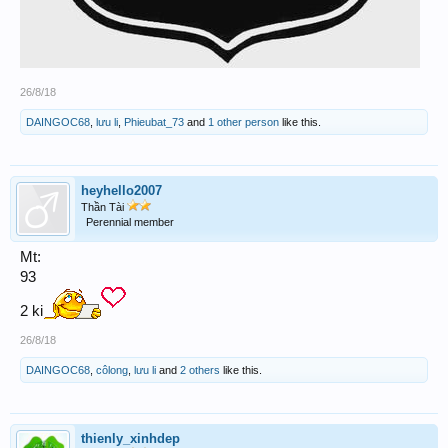
26/8/18
DAINGOC68
,
lưu li
,
Phieubat_73
and
1 other person
like this.
heyhello2007
Thần Tài
Perennial member
Mt:
93
2 ki
26/8/18
DAINGOC68
,
côlong
,
lưu li
and
2 others
like this.
thienly_xinhdep