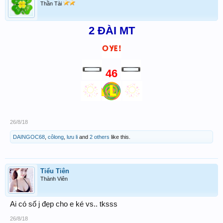
Thần Tài
2 ĐÀI MT
46
26/8/18
DAINGOC68
,
côlong
,
lưu li
and
2 others
like this.
Tiểu Tiên
Thành Viên
Ai có số j đẹp cho e ké vs.. tksss
26/8/18