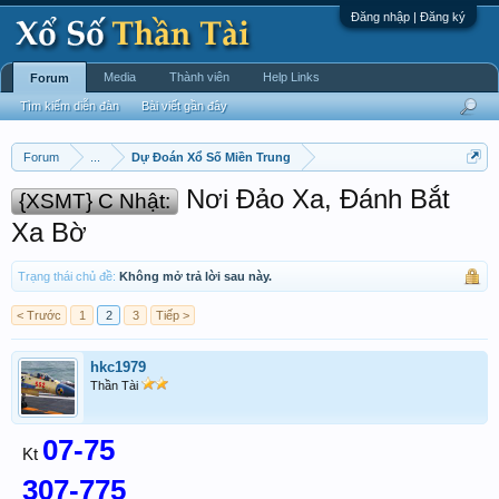
Đăng nhập | Đăng ký
Media
Thành viên
Help Links
Forum
Tìm kiếm diễn đàn
Bài viết gần đây
Forum
...
Dự Đoán Xổ Số Miền Trung
Nơi Đảo Xa, Đánh Bắt
{XSMT} C Nhật:
Xa Bờ
Trạng thái chủ đề:
Không mở trả lời sau này.
< Trước
1
2
3
Tiếp >
hkc1979
Thần Tài
07-75
Kt
307-775