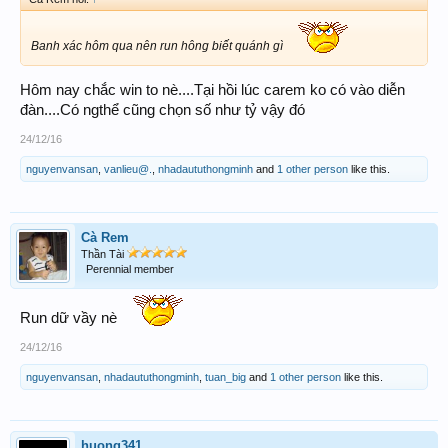
Banh xác hôm qua nên run hông biết quánh gì
Hôm nay chắc win to nè....Tại hồi lúc carem ko có vào diễn
đàn....Có ngthể cũng chọn số như tỷ vậy đó
24/12/16
nguyenvansan
,
vanlieu@.
,
nhadaututhongminh
and
1 other person
like this.
Cà Rem
Thần Tài
Perennial member
Run dữ vầy nè
24/12/16
nguyenvansan
,
nhadaututhongminh
,
tuan_big
and
1 other person
like this.
huong341