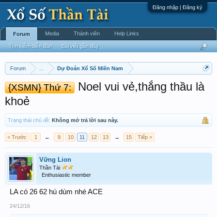
Đăng nhập | Đăng ký
Media
Thành viên
Help Links
Forum
Tìm kiếm diễn đàn
Bài viết gần đây
Forum
...
Dự Đoán Xổ Số Miền Nam
Noel vui vẻ,thắng thầu là
{XSMN} Thứ 7:
khoẻ
Trạng thái chủ đề:
Không mở trả lời sau này.
< Trước
1
←
9
10
11
12
13
→
15
Tiếp >
Vững Lion
Thần Tài
Enthusiastic member
LA có 26 62 hú dùm nhé ACE
24/12/16