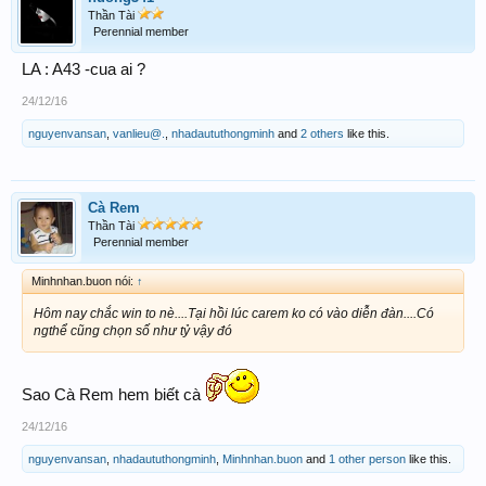
Thần Tài
Perennial member
LA : A43 -cua ai ?
24/12/16
nguyenvansan
,
vanlieu@.
,
nhadaututhongminh
and
2 others
like this.
Cà Rem
Thần Tài
Perennial member
Minhnhan.buon nói:
↑
Hôm nay chắc win to nè....Tại hồi lúc carem ko có vào diễn đàn....Có
ngthể cũng chọn số như tỷ vậy đó
Sao Cà Rem hem biết cà
24/12/16
nguyenvansan
,
nhadaututhongminh
,
Minhnhan.buon
and
1 other person
like this.