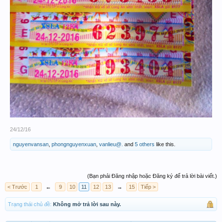
24/12/16
nguyenvansan
,
phongnguyenxuan
,
vanlieu@.
and
5 others
like this.
(Bạn phải Đăng nhập hoặc Đăng ký để trả lời bài viết.)
< Trước
1
←
9
10
11
12
13
→
15
Tiếp >
Trạng thái chủ đề:
Không mở trả lời sau này.