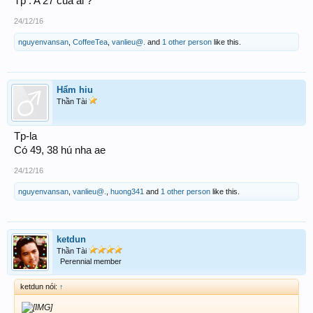
Tp : A 27 cua ai ?
24/12/16
nguyenvansan
,
CoffeeTea
,
vanlieu@.
and
1 other person
like this.
Hẩm hiu
Thần Tài
Tp-la
Có 49, 38 hú nha ae
24/12/16
nguyenvansan
,
vanlieu@.
,
huong341
and
1 other person
like this.
ketdun
Thần Tài
Perennial member
ketdun nói:
↑