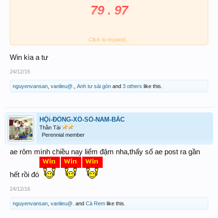
79 . 97
View attachment 81390
Click to expand...
Win kìa a tư
View attachment 81389
24/12/16
nguyenvansan
,
vanlieu@.
,
Anh tư sài gòn
and
3 others
like this.
HỘi-ĐỒNG-XỔ-SỐ-NAM-BẮC
Thần Tài
Perennial member
ae rôm mình chiều nay liếm đậm nha,thấy số ae post ra gần
hết rồi đó
24/12/16
nguyenvansan
,
vanlieu@.
and
Cà Rem
like this.