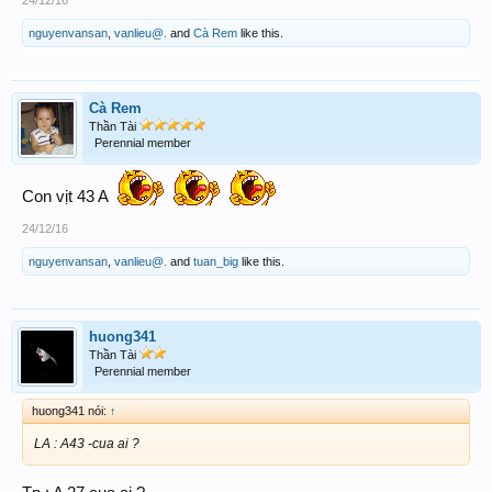
nguyenvansan
,
vanlieu@.
and
Cà Rem
like this.
Cà Rem
Thần Tài
Perennial member
Con vịt 43 A
24/12/16
nguyenvansan
,
vanlieu@.
and
tuan_big
like this.
huong341
Thần Tài
Perennial member
huong341 nói:
↑
LA : A43 -cua ai ?