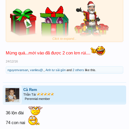
Click to expand...
Mừng quá...mới vào đã được 2 con lơn rùi....
24/12/16
ok!
nguyenvansan
,
vanlieu@.
,
Anh tư sài gòn
and
2 others
like this.
Cà Rem
Thần Tài
Perennial member
36 lộn đài
74 con nai