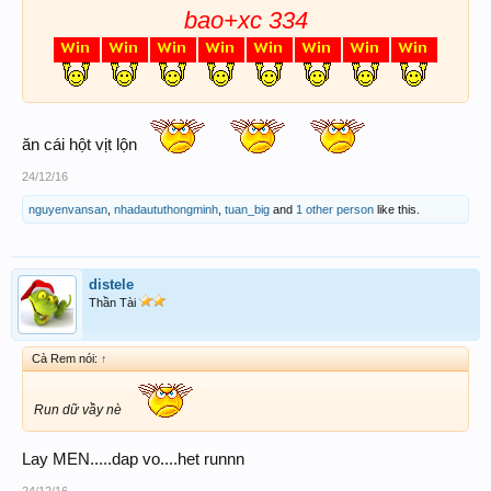
bao+xc 334
ăn cái hột vịt lộn
24/12/16
nguyenvansan
,
nhadaututhongminh
,
tuan_big
and
1 other person
like this.
distele
Thần Tài
Cà Rem nói:
↑
Run dữ vầy nè
Lay MEN.....dap vo....het runnn
24/12/16