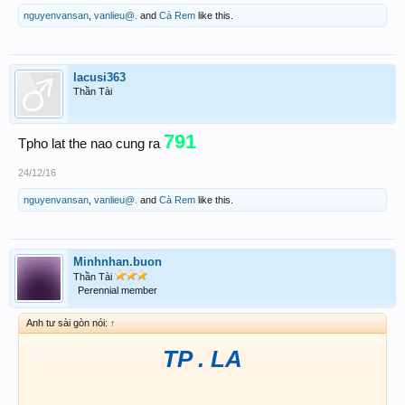
nguyenvansan
,
vanlieu@.
and
Cà Rem
like this.
lacusi363
Thần Tài
791
Tpho lat the nao cung ra
24/12/16
nguyenvansan
,
vanlieu@.
and
Cà Rem
like this.
Minhnhan.buon
Thần Tài
Perennial member
Anh tư sài gòn nói:
↑
TP . LA