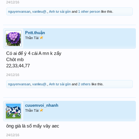
24/12/16
nguyenvansan
,
vanlieu@.
,
Anh tư sài gòn
and
1 other person
like this.
Pntt.thuận
Thần Tài
Có ai để ý 4 cái A mn k zấy
Chôt mb
22,33,44,77
24/12/16
nguyenvansan
,
vanlieu@.
,
Anh tư sài gòn
and
2 others
like this.
cuuemvoi_nhanh
Thần Tài
ông già là số mấy vây aec
24/12/16