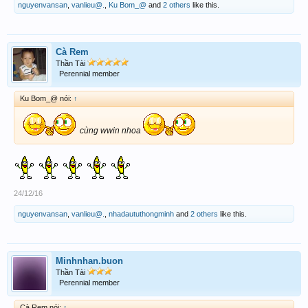
nguyenvansan
,
vanlieu@.
,
Ku Bom_@
and
2 others
like this.
Cà Rem
Thần Tài
Perennial member
Ku Bom_@ nói:
↑
cùng wwin nhoa
24/12/16
nguyenvansan
,
vanlieu@.
,
nhadaututhongminh
and
2 others
like this.
Minhnhan.buon
Thần Tài
Perennial member
Cà Rem nói:
↑