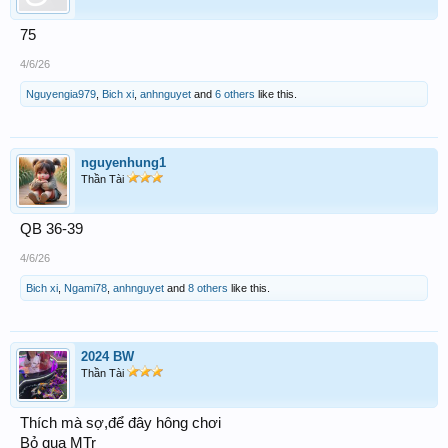
75
4/6/26
Nguyengia979
,
Bich xi
,
anhnguyet
and
6 others
like this.
nguyenhung1
Thần Tài
QB 36-39
4/6/26
Bich xi
,
Ngami78
,
anhnguyet
and
8 others
like this.
2024 BW
Thần Tài
Thích mà sợ,để đây hông chơi
Bỏ qua MTr