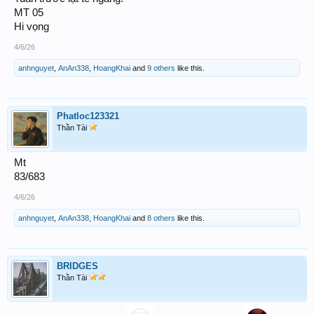
MT 05
Hi vọng
4/6/26
anhnguyet
,
AnAn338
,
HoangKhai
and
9 others
like this.
Phatloc123321
Thần Tài
Mt
83/683
4/6/26
anhnguyet
,
AnAn338
,
HoangKhai
and
8 others
like this.
BRIDGES
Thần Tài