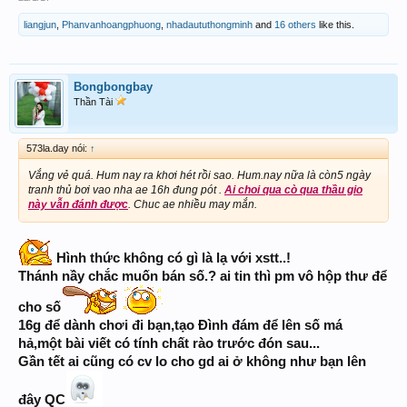
liangjun
,
Phanvanhoangphuong
,
nhadaututhongminh
and
16 others
like this.
Bongbongbay
Thần Tài
573la.day nói:
↑
Vắng vẻ quá. Hum nay ra khơi hét rồi sao. Hum.nay nữa là còn5 ngày
tranh thủ bơi vao nha ae 16h đung pót .
Ai choi qua cò qua thầu gio
này vẫn đánh được
. Chuc ae nhiều may mắn.
Hình thức không có gì là lạ với xstt..!
Thánh nầy chắc muốn bán số.? ai tin thì pm vô hộp thư để
cho số
16g để dành chơi đi bạn,tạo Đình đám để lên số má
hả,một bài viết có tính chất rào trước đón sau...
Gần tết ai cũng có cv lo cho gd ai ở không như bạn lên
đây QC