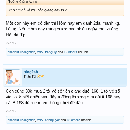
Tưởng Không Ảo nói:
↑
cho em hỏi là kg - tiền giang hay tp ?
Một con này em có tiền thì Hôm nay em danh 2dai manh kg.
Lót tg. Nếu Hôm nay trúng dược bao nhiêu ngày mai xuống
Hết dài Tp
22/1/17
nhadaututhongminh
,
ltvltv
,
trangluly
and
12 others
like this.
blog24h
Thần Tài
Còn đúng 30k mua 2 tờ vé số tiền giang đuôi 168, 1 tờ vé số
vietllot k biết chiều sau đây a đồng thương e ra cái A 168 hay
cái B 168 dùm em. em hổng chơi đề đâu
22/1/17
nhadaututhongminh
,
ltvltv
,
anhnguyet
and
18 others
like this.