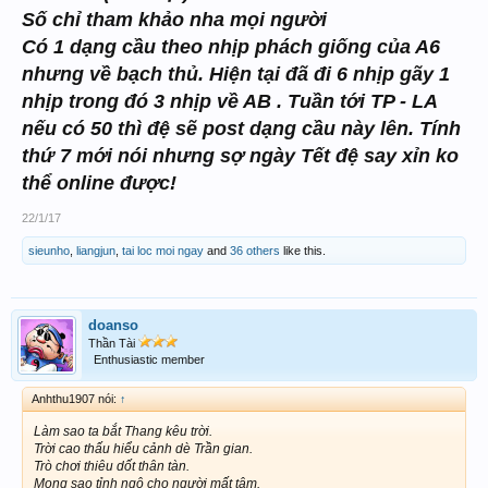
Số chỉ tham khảo nha mọi người
Có 1 dạng cầu theo nhịp phách giống của A6
nhưng về bạch thủ. Hiện tại đã đi 6 nhịp gãy 1
nhịp trong đó 3 nhịp về AB . Tuần tới TP - LA
nếu có 50 thì đệ sẽ post dạng cầu này lên. Tính
thứ 7 mới nói nhưng sợ ngày Tết đệ say xỉn ko
thể online được!
22/1/17
sieunho
,
liangjun
,
tai loc moi ngay
and
36 others
like this.
doanso
Thần Tài
Enthusiastic member
Anhthu1907 nói:
↑
Làm sao ta bắt Thang kêu trời.
Trời cao thấu hiểu cảnh dè Trần gian.
Trò chơi thiêu dốt thân tàn.
Mong sao tỉnh ngộ cho người mất tâm.