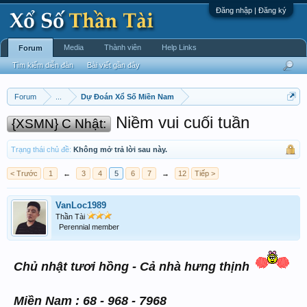
Đăng nhập | Đăng ký
Media
Thành viên
Help Links
Forum
Tìm kiếm diễn đàn
Bài viết gần đây
Forum
...
Dự Đoán Xổ Số Miền Nam
Niềm vui cuối tuần
{XSMN} C Nhật:
Trạng thái chủ đề:
Không mở trả lời sau này.
< Trước
1
←
3
4
5
6
7
→
12
Tiếp >
VanLoc1989
Thần Tài
Perennial member
Chủ nhật tươi hồng - Cả nhà hưng thịnh
Miền Nam : 68 - 968 - 7968