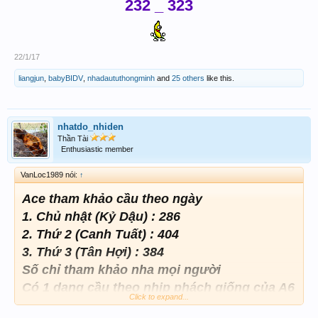
232 _ 323
22/1/17
liangjun
,
babyBIDV
,
nhadaututhongminh
and
25 others
like this.
nhatdo_nhiden
Thần Tài
Enthusiastic member
VanLoc1989 nói:
↑
Ace tham khảo cầu theo ngày
1. Chủ nhật (Kỷ Dậu) : 286
2. Thứ 2 (Canh Tuất) : 404
3. Thứ 3 (Tân Hợi) : 384
Số chỉ tham khảo nha mọi người
Có 1 dạng cầu theo nhịp phách giống của A6
Click to expand...
nhưng về bạch thủ. Hiện tại đã đi 6 nhịp gãy