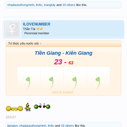
nhadaututhongminh
,
ltvltv
,
trangluly
and
10 others
like this.
ILOVENUMBER
Thần Tài
Perennial member
Trí thức yêu nước nói:
↑
Tiền Giang - Kiên Giang
23 -
63
Click to expand...
View attachment 83305
22/1/17
liangjun
,
nhadaututhongminh
,
ltvltv
and
16 others
like this.