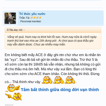
Trí thức yêu nước
Thần Tài
Perennial member
573la.day nói:
↑
Vắng vẻ quá. Hum nay ra khơi hét rồi sao. Hum.nay nữa là còn5 ngày
tranh thủ bơi vao nha ae 16h đung pót . Ai choi qua cò qua thầu gio
này vẫn đánh được. Chuc ae nhiều may mắn.
Em không biết mấy ACE ở đây ghi ntn chứ như em là nhắn tin
bà "xyz". Sau đó bả sẽ gửi tin nhắn đó cho thầu. Trừ thứ 5 là
xổ sớm còn lại thì 16h05 bả vẫn nhận, nhưng bả không có gửi
đi cho thầu mà ôm hết. Mà như vậy xui lắm. Bạn có lòng thì
cho sớm sớm cho ACE tham khảo. Còn không thì thôi. Đừng
có... Thả thính như vậy
.
Tâm bất thính giữa dòng đời vạn thính
22/1/17