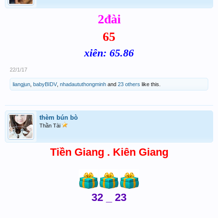
2đài
65
xiên: 65.86
22/1/17
liangjun
,
babyBIDV
,
nhadaututhongminh
and
23 others
like this.
thèm bún bò
Thần Tài
Tiền Giang . Kiên Giang
32 _ 23