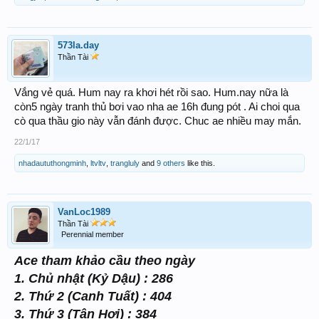
573la.day
Thần Tài
Vắng vẻ quá. Hum nay ra khơi hét rồi sao. Hum.nay nữa là
còn5 ngày tranh thủ bơi vao nha ae 16h đung pót . Ai choi qua
cò qua thầu gio này vẫn đánh được. Chuc ae nhiều may mắn.
22/1/17
nhadaututhongminh
,
ltvltv
,
trangluly
and
9 others
like this.
VanLoc1989
Thần Tài
Perennial member
Ace tham khảo cầu theo ngày
1. Chủ nhật (Kỷ Dậu) : 286
2. Thứ 2 (Canh Tuất) : 404
3. Thứ 3 (Tân Hợi) : 384