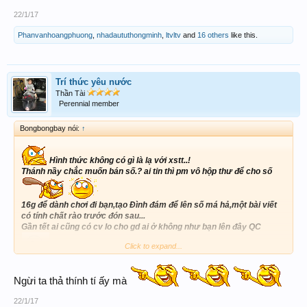
22/1/17
Phanvanhoangphuong
,
nhadaututhongminh
,
ltvltv
and
16 others
like this.
Trí thức yêu nước
Thần Tài
Perennial member
Bongbongbay nói:
↑
Hình thức không có gì là lạ với xstt..!
Thánh nầy chắc muốn bán số.? ai tin thì pm vô hộp thư để cho số
16g để dành chơi đi bạn,tạo Đình đám để lên số má hả,một bài viết
có tính chất rào trước đón sau...
Gần tết ai cũng có cv lo cho gd ai ở không như bạn lên đây QC
Click to expand...
Ngừi ta thả thính tí ấy mà
22/1/17