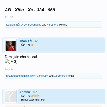
AB - Xiên - Xc : 324 - 968
22/1/17
liangjun
,
Bối VyVy
,
trucphuong
and
45 others
like this.
Thần Tài 168
Thần Tài
Đơn giãn cho hai đài
22/1/17
nhadaututhongminh
,
ltvltv
,
vanlieu@.
and
18 others
like this.
Anhthu1907
Thần Tài
Enthusiastic member