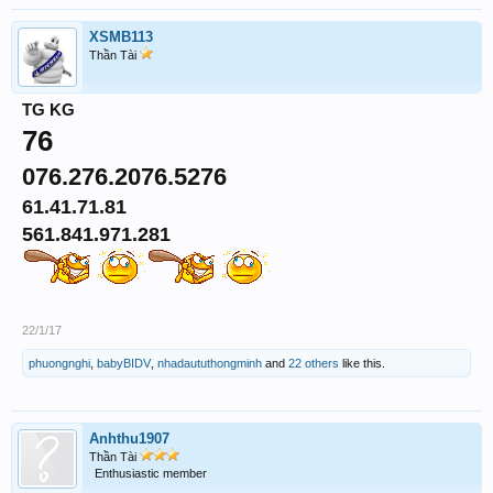
XSMB113
Thần Tài
TG KG
76
076.276.2076.5276
61.41.71.81
561.841.971.281
22/1/17
phuongnghi
,
babyBIDV
,
nhadaututhongminh
and
22 others
like this.
Anhthu1907
Thần Tài
Enthusiastic member