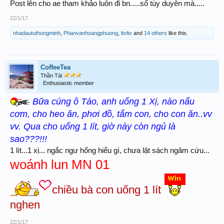
1 nhịp trong đó 3 nhịp về AB . Tuần tới TP -
Post lên cho ae tham khảo luôn đi bn.....số tùy duyên mà.....
LA nếu có 50 thì đệ sẽ post dạng cầu này
22/1/17
lên. Tính thứ 7 mới nói nhưng sợ ngày Tết
nhadaututhongminh
,
Phanvanhoangphuong
,
ltvltv
and
14 others
like this.
đệ say xỉn ko thể online được!
CoffeeTea
Thần Tài
Enthusiastic member
Bữa cúng ô Táo, anh uống 1 Xị, nào nấu
cơm, cho heo ăn, phơi đồ, tắm con, cho con ăn..vv
vv. Qua cho uống 1 lít, giờ này còn ngủ là
sao???!!!
1 lít...1 xị... ngắc ngư hổng hiểu gì, chưa lật sách ngâm cứu...
woánh lun MN 01
chiều bà con uống 1 lít
nghen
22/1/17