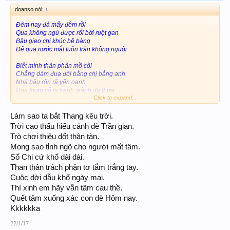
doanso nói:
↑
Đêm nay đả mấy đêm rồi
Qua không ngủ được rối bời ruột gan
Bậu gieo chi khúc bẽ bàng
Để qua nước mắt tuôn tràn không nguôi
Biết mình thân phận mồ côi
Chẳng dám đua đòi bằng chị bằng anh
Nhà bậu rộn rã yến oanh
Hoa thơm cỏ lạ tranh giành dạ thưa
Click to expand...
Đắng lòng số kiếp dư thừa
Phải chi đừng có ngày xưa hẹn thề
Làm sao ta bắt Thang kêu trời.
Giận mình chìm đắm cơn mê
Trời cao thấu hiểu cảnh dè Trần gian.
Giờ qua phải chịu não nề riêng mang
Trò chơi thiêu dốt thân tàn.
Mong sao tỉnh ngộ cho người mất tâm.
Nỗi niềm thơ vận ngỗn ngang
Mong sao quên hết lỡ làng đắng cay...
Số Chi cứ khổ dài dài.
Than thân trách phận tơ tắm trắng tay.
Bây giờ thì phải làm sao
Cuộc dời dẫu khổ ngày mai.
Bây giờ ta phải làm sao bây giờ
Thì xinh em hãy vẫn tâm cau thề.
Làm sao để biết bây giờ
Bây giờ ta biết bây giờ làm sao?
Quết tâm xuống xác con dè Hôm nay.
Kkkkkka
22/1/17