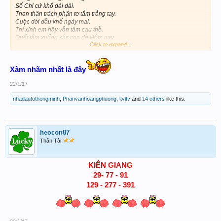
Số Chi cứ khổ dài dài.
Than thân trách phận tơ tắm trắng tay.
Cuộc dời dẫu khổ ngày mai.
Thì xinh em hãy vẫn tâm cau thề.
Quết tâm xuống xác con dè Hôm nay.
Click to expand...
Kkkkkka
Xàm nhãm nhất là đây
22/1/17
nhadaututhongminh
,
Phanvanhoangphuong
,
ltvltv
and
14 others
like this.
heocon87
Thần Tài
KIÊN GIANG
29- 77 - 91
129 - 277 - 391