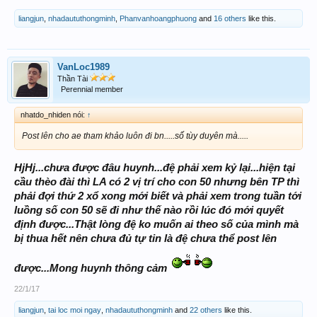
liangjun
,
nhadaututhongminh
,
Phanvanhoangphuong
and
16 others
like this.
VanLoc1989
Thần Tài
Perennial member
nhatdo_nhiden nói:
↑
Post lên cho ae tham khảo luôn đi bn.....số tùy duyên mà.....
HjHj...chưa được đâu huynh...đệ phải xem kỷ lại...hiện tại
cầu thèo đài thì LA có 2 vị trí cho con 50 nhưng bên TP thì
phải đợi thứ 2 xổ xong mới biết và phải xem trong tuần tới
luồng số con 50 sẽ đi như thế nào rồi lúc đó mới quyết
định được...Thật lòng đệ ko muốn ai theo số của mình mà
bị thua hết nên chưa đủ tự tin là đệ chưa thể post lên
được...Mong huynh thông cảm
22/1/17
liangjun
,
tai loc moi ngay
,
nhadaututhongminh
and
22 others
like this.