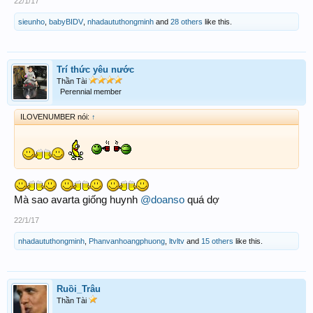
22/1/17
sieunho
,
babyBIDV
,
nhadaututhongminh
and
28 others
like this.
Trí thức yêu nước
Thần Tài
Perennial member
ILOVENUMBER nói:
↑
Mà sao avarta giống huynh
@doanso
quá dợ
22/1/17
nhadaututhongminh
,
Phanvanhoangphuong
,
ltvltv
and
15 others
like this.
Ruồi_Trâu
Thần Tài