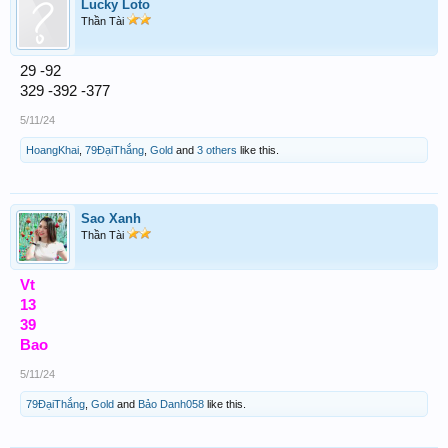
Lucky Loto
Thần Tài
29 -92
329 -392 -377
5/11/24
HoangKhai
,
79ĐạiThắng
,
Gold
and
3 others
like this.
Sao Xanh
Thần Tài
Vt
13
39
Bao
5/11/24
79ĐạiThắng
,
Gold
and
Bảo Danh058
like this.