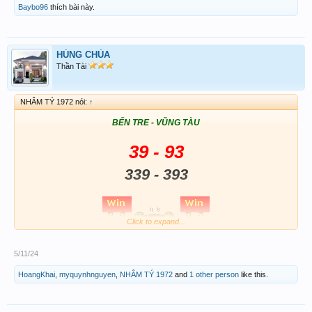
Baybo96
thích bài này.
HÙNG CHÙA
Thần Tài
NHÂM TÝ 1972 nói:
↑
BẾN TRE - VŨNG TÀU
39 - 93
339 - 393
Click to expand...
5/11/24
Chúc cả nhà may mắn!
HoangKhai
,
myquynhnguyen
,
NHÂM TÝ 1972
and
1 other person
like this.