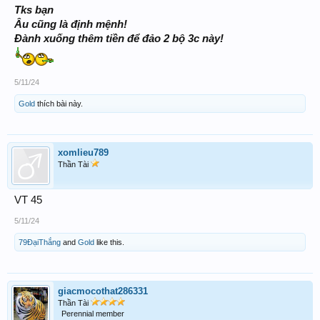
Tks bạn
Âu cũng là định mệnh!
Đành xuống thêm tiền để đảo 2 bộ 3c này!
5/11/24
Gold
thích bài này.
xomlieu789
Thần Tài
VT 45
5/11/24
79ĐạiThắng
and
Gold
like this.
giacmocothat286331
Thần Tài
Perennial member