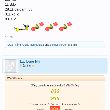
11.B.lo
28.11.da.dam..vv
911.xc.lo
8911.lo
5/11/24
79ĐạiThắng
,
Gold
,
Tieututhui32
and
1 other person
like this.
Lạc Long Nhi
Thần Tài
Win2Win nói:
↑
Sáng giờ các xe trước mặt cứ đảo 3 càng
836
936
Các cao nhân chỉ bảo nên chọn em nào???