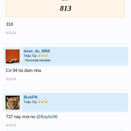
813
318
5/11/24
doan_du_6868
Thần Tài
Perennial member
Có 94 hú dùm nha
5/11/24
BinhFN
Thần Tài
737 nay moi no
@Baybo96
5/11/24