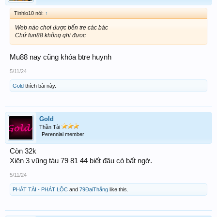
Tinhlo10 nói:
↑
Web nào chơi được bến tre các bác
Chứ fun88 không ghi được
Mu88 nay cũng khóa btre huynh
5/11/24
Gold
thích bài này.
Gold
Thần Tài
Perennial member
Còn 32k
Xiên 3 vũng tàu 79 81 44 biết đâu có bất ngờ.
5/11/24
PHÁT TÀI - PHÁT LỘC
and
79ĐạiThắng
like this.