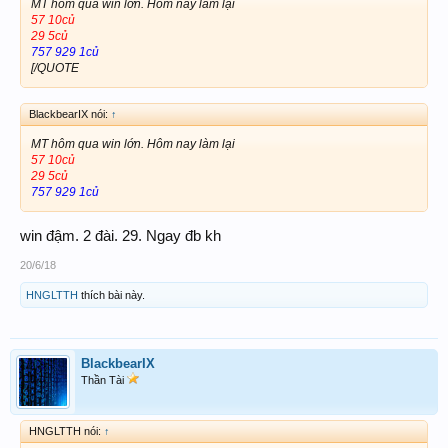
MT hôm qua win lớn. Hôm nay làm lại
57 10củ
29 5củ
757 929 1củ
[/QUOTE
BlackbearIX nói:
↑
MT hôm qua win lớn. Hôm nay làm lại
57 10củ
29 5củ
757 929 1củ
win đậm. 2 đài. 29. Ngay đb kh
20/6/18
HNGLTTH
thích bài này.
BlackbearIX
Thần Tài
HNGLTTH nói:
↑