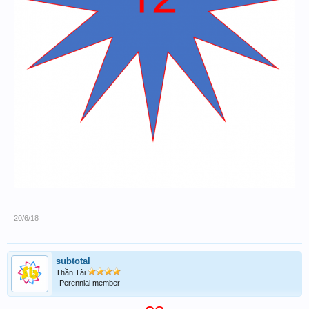
20/6/18
subtotal
Thần Tài
Perennial member