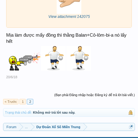
View attachment 142075
Mịa làm được mấy đồng thì thằng Balan+Cô-lôm-bi-a nó lấy
hết
20/6/18
(Bạn phải Đăng nhập hoặc Đăng ký để trả lời bài viết.)
< Trước
1
2
Trạng thái chủ đề:
Không mở trả lời sau này.
Forum
...
Dự Đoán Xổ Số Miền Trung