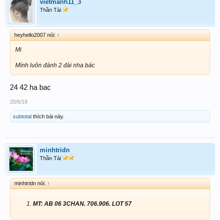
vietmanh11_3
Thần Tài
heyhello2007 nói:
↑
Mi
Mình luôn đánh 2 đài nha bác
24 42 ha bac
20/6/18
subtotal
thích bài này.
minhtridn
Thần Tài
minhtridn nói:
↑
MT: AB 06 3CHAN. 706.906. LOT 57