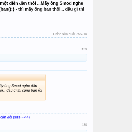
à một diễn đàn thôi ...Mấy ông Smod nghe
{ban();} -
thì mấy ổng ban thôi... dầu gì thì
Chỉnh sửa cuối:
25/7/10
#29
..Mấy ông Smod nghe đâu
i... dầu gì thì cũng ban rồi
 cân đối (size =< 4)
#30