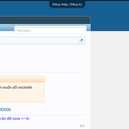
Đăng nhập | Đăng ký
ên muốn đổi michellle
249006
 cân đối (size =< 4)
#21