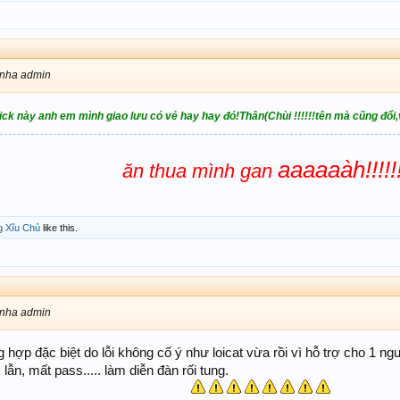
 nha admin
?Nick này anh em mình giao lưu có vẻ hay hay đó!Thân(Chùi !!!!!!tên mà cũng đổi
aaaaaàh!!!!!
ăn thua mình gan
g Xĩu Chủ
like this.
 nha admin
 hợp đặc biệt do lỗi không cố ý như loicat vừa rồi vì hỗ trợ cho 1 ng
ẫn, mất pass..... làm diễn đàn rối tung.
​