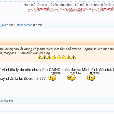
Nhịn một lần cho gió yên sóng lặng - Lùi một bước nhìn biển rộng 
h_Kiem
and
1 other person
like this.
p đặc biệt do lỗi không cố ý như loicat vừa rồi vì hỗ trợ cho 1 người sẻ kéo theo hà
, mất pass..... làm diễn đàn rối tung.
​
vì nhiều lý do nên chưa làm CMND khác được. Mình định đổi nick kh
 này chắc là ko được ròi ???
tac
like this.