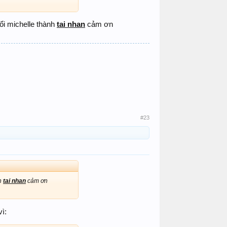
đổi michelle thành
tai nhan
cảm ơn
#23
nh
tai nhan
cảm ơn
vì: