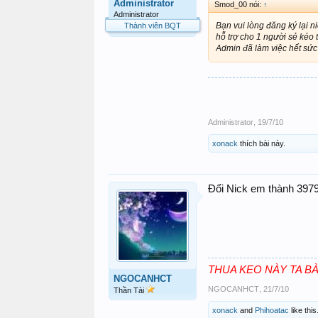
Administrator
Smod_00 nói:
↑
Administrator
Bạn vui lòng đăng ký lại n
Thành viên BQT
hỗ trợ cho 1 người sẻ kéo 
Admin đã làm việc hết sức 
Administrator
,
19/7/10
xonack
thích bài này.
Đổi Nick em thành 397
THUA KEO NÀY TA B
NGOCANHCT
NGOCANHCT
,
21/7/10
Thần Tài
xonack
and
Phihoatac
like this