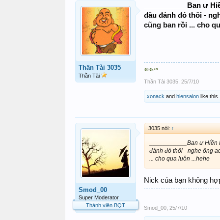
___________
Ban ư Hiề
đâu đánh đó thôi - ngh
cũng ban rồi ... cho qu
Thần Tài 3035
3035
™
Thần Tài
Thần Tài 3035
,
25/7/10
xonack
and
hiensalon
like this.
3035 nói:
↑
___________Ban ư Hiền Huy
đánh đó thôi - nghe ông adm
... cho qua luôn ...hehe
Nick của bạn không hợp 
Smod_00
Super Moderator
Thành viên BQT
Smod_00
,
25/7/10