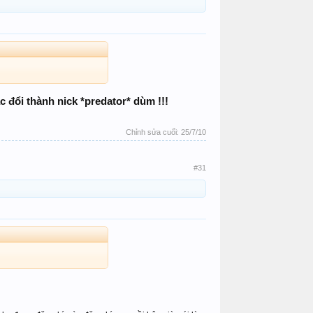
c đổi thành nick *predator* dùm !!!
Chỉnh sửa cuối:
25/7/10
#31