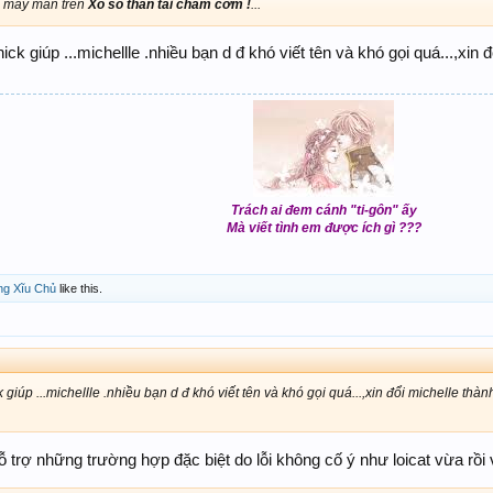
à may mắn trên
Xổ số thần tài chấm cơm !
...
ck giúp ...michellle .nhiều bạn d đ khó viết tên và khó gọi quá...,xin 
Trách ai đem cánh "ti-gôn" ấy
Mà viết tình em được ích gì ???
ng Xĩu Chủ
like this.
giúp ...michellle .nhiều bạn d đ khó viết tên và khó gọi quá...,xin đổi michelle thà
ỗ trợ những trường hợp đặc biệt do lỗi không cố ý như loicat vừa rồi 