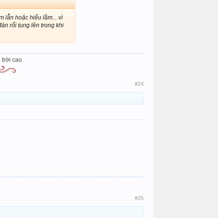
 lẫn hoặc hiểu lầm... vì
àn rối tung lên trong khi
trời cao.
​
#24
#25