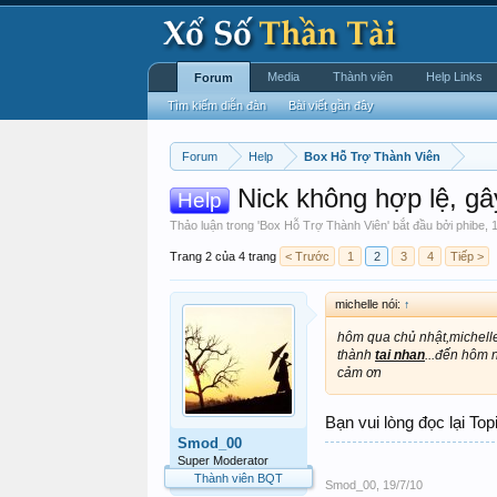
Media
Thành viên
Help Links
Forum
Tìm kiếm diễn đàn
Bài viết gần đây
Forum
Help
Box Hỗ Trợ Thành Viên
Nick không hợp lệ, gâ
Help
Thảo luận trong '
Box Hỗ Trợ Thành Viên
' bắt đầu bởi
phibe
,
1
Trang 2 của 4 trang
< Trước
1
2
3
4
Tiếp >
michelle nói:
↑
hôm qua chủ nhật,michelle 
thành
tai nhan
...đến hôm 
cảm ơn
Bạn vui lòng đọc lại To
Smod_00
Super Moderator
Thành viên BQT
Smod_00
,
19/7/10