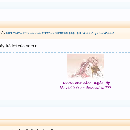
 này
http://www.xosothantai.com/showthread.php?p=249006#post249006
ấy trả lời của admin
Trách ai đem cánh "ti-gôn" ấy
Mà viết tình em được ích gì ???