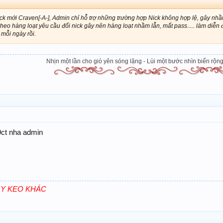
ick mới Craven[-A-], Admin chỉ hỗ trợ những trường hợp Nick không hợp lệ, gây nhầm
theo hàng loạt yêu cầu đổi nick gây nên hàng loạt nhầm lẫn, mất pass..... làm diễn đ
mỗi ngày rồi.
Nhịn một lần cho gió yên sóng lặng - Lùi một bước nhìn biển rộng 
9ct nha admin
ÀY KEO KHÁC
.