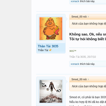
xonack
thích bài này.
Smod_00 nói:
↑
Nick của bạn không hợp lệ 
Không sao, Ok, nếu sm
Tôi tự hỏi không biết 
Thần Tài 3035
Thần Tài
3035
™
Thần Tài 3035
,
25/7/10
xonack
thích bài này.
Smod_00 nói:
↑
Nick của bạn không hợp lệ 
Smod ơi, có phải là bạn 3035
Nếu ko hợp lệ thì đã ko đặt đ