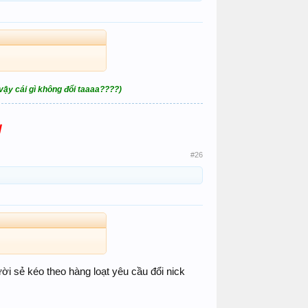
,vậy cái gì không đổi taaaa????)
!
#26
ười sẻ kéo theo hàng loạt yêu cầu đổi nick