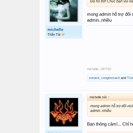
Đã hỗ trợ! Chúc bạn vui v
mong admin hỗ trợ đổi ni
admin..nhiều
michelle
Thần Tài
michelle
,
19/7/10
xonack
,
congtonsach
and
Trú
michelle nói:
↑
mong admin hỗ trợ đổi nick 
admin..nhiều
Bạn thông cảm!... Chỉ h