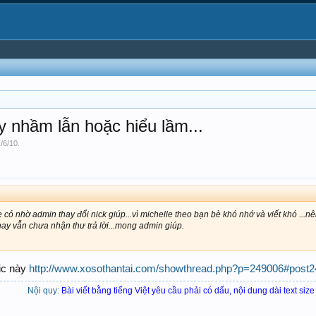
y nhầm lẫn hoặc hiểu lầm...
/6/10
.
có nhờ admin thay đổi nick giúp...vì michelle theo bạn bè khó nhớ và viết khó ...n
nay vẫn chưa nhận thư trả lời...mong admin giúp.
pic này
http://www.xosothantai.com/showthread.php?p=249006#post
Nội quy:
Bài viết bằng tiếng Việt yêu cầu phải có dấu, nội dung dài text size