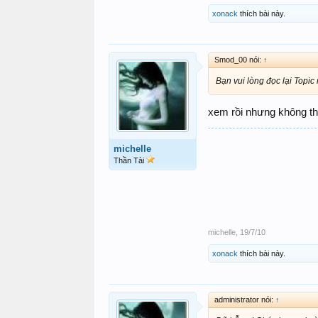
xonack
thích bài này.
Smod_00 nói:
↑
Bạn vui lòng đọc lại Topic
xem rồi nhưng không th
michelle
Thần Tài
michelle
,
19/7/10
xonack
thích bài này.
administrator nói:
↑