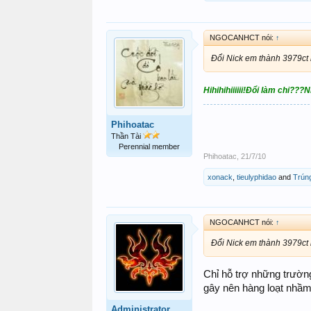
NGOCANHCT nói:
↑
Đổi Nick em thành 3979ct
Hihihihiiiiii!Đổi làm chi??
Phihoatac
Thần Tài
Perennial member
Phihoatac
,
21/7/10
xonack
,
tieulyphidao
and
Trún
NGOCANHCT nói:
↑
Đổi Nick em thành 3979ct
Chỉ hỗ trợ những trường
gây nên hàng loạt nhầm l
Administrator