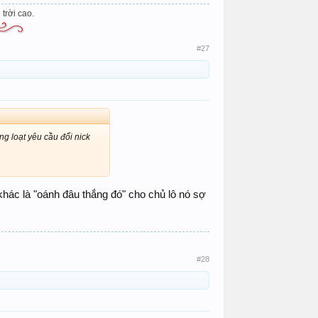
trời cao.
​
#27
ng loạt yêu cầu đổi nick
ác là "oánh đâu thắng đó" cho chủ lô nó sợ
#28