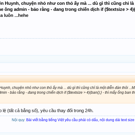
n Huynh, chuyện nhỏ như con thỏ ấy mà ... dù gì thì cũng chỉ l
e ông admin - bảo rằng - đang trong chiến dịch if ($textsize > 4)
a luôn ...hehe
nh, chuyện nhỏ như con thỏ ấy mà ... dù gì thì cũng chỉ là một diễn đàn thôi .
in - bảo rằng - đang trong chiến dịch if ($textsize > 4){ban();} - thì mấy ổng ban thô
lệ (tất cả bẳng số), yêu cầu thay đổi trong 24h.
Nội quy:
Bài viết bằng tiếng Việt yêu cầu phải có dấu, nội dung dài text size