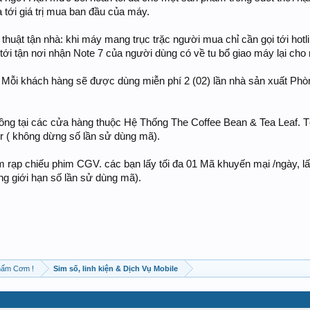
 tới giá trị mua ban đầu của máy.
thuật tận nhà: khi máy mang trục trặc người mua chỉ cần gọi tới hot
n tới tận nơi nhận Note 7 của người dùng có về tu bổ giao máy lại cho
Mỗi khách hàng sẽ được dùng miễn phí 2 (02) lần nhà sản xuất Phò
 đồng tại các cửa hàng thuộc Hệ Thống The Coffee Bean & Tea Leaf. 
r ( không dừng số lần sử dùng mã).
 rạp chiếu phim CGV. các bạn lấy tối đa 01 Mã khuyến mại /ngày, l
ng giới hạn số lần sử dùng mã).
hấm Cơm !
Sim số, linh kiện & Dịch Vụ Mobile