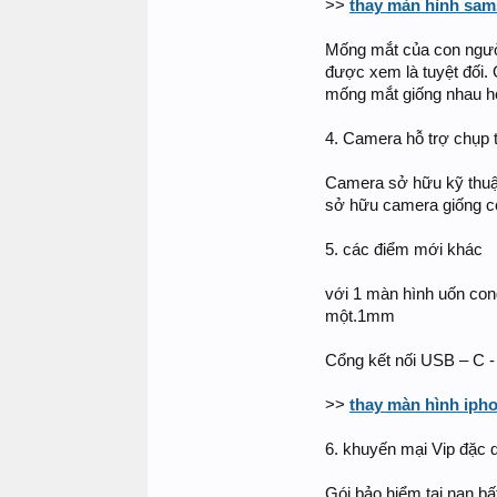
>>
thay màn hình sam
Mống mắt của con người 
được xem là tuyệt đối. 
mống mắt giống nhau ho
4. Camera hỗ trợ chụp 
Camera sở hữu kỹ thuật
sở hữu camera giống có
5. các điểm mới khác
với 1 màn hình uốn cong
một.1mm
Cổng kết nối USB – C -
>>
thay màn hình ipho
6. khuyến mại Vip đặc 
Gói bảo hiểm tai nạn b