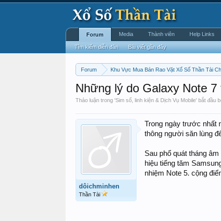
Media
Thành viên
Help Links
Forum
Tìm kiếm diễn đàn
Bài viết gần đây
Forum
Khu Vực Mua Bán Rao Vặt Xổ Số Thần Tài C
Những lý do Galaxy Note 7 
Thảo luận trong '
Sim số, linh kiện & Dịch Vụ Mobile
' bắt đầu 
Trong ngày trước nhất 
thông người săn lùng đ
Sau phổ quát tháng âm u
hiệu tiếng tăm Samsung
nhiệm Note 5. cộng điể
dôichminhen
Thần Tài