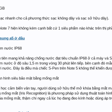
4GB
sạc nhanh cho cả phương thức sạc không dây và sạc sở hữu dây).
 Note 7 hiện không kém cạnh bất cứ 1 siêu phẩm nào khác trên thị ph
sung a5 ở đâu
hấm nước IP68
u tiên mang khả năng chống nước đạt tiêu chuẩn IP68 ở cả máy và 
 nước ở độ sâu 1,5 m trong vòng 30 phút liên tiếp. bên cạnh đó m
i nước. Đây là điều mà chiếc S-Pen trên Note 5 không thể khiến đư
àn hình siêu bảo mật bằng mống mắt
ắc học cảm biến vân tay, người dùng sở hữu thể mở khóa bằng mắt m
 mống mắt (Iris Recognition) là phương pháp sử dụng thuật toán hìn
ủa mống mắt, thậm chí ngay cả lúc họ đang đeo kính hoặc dùng áp t