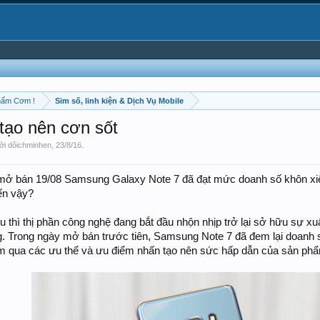
hấm Cơm !
Sim số, linh kiện & Dịch Vụ Mobile
tạo nên cơn sốt
bởi
dôichminhen
,
23/8/16
.
mở bán 19/08 Samsung Galaxy Note 7 đã đạt mức doanh số khôn xiết
ến vậy?
 thì thị phần công nghệ đang bắt đầu nhộn nhịp trở lại sở hữu sự x
. Trong ngày mở bán trước tiên, Samsung Note 7 đã đem lại doanh 
m qua các ưu thế và ưu điểm nhấn tạo nên sức hấp dẫn của sản phẩm