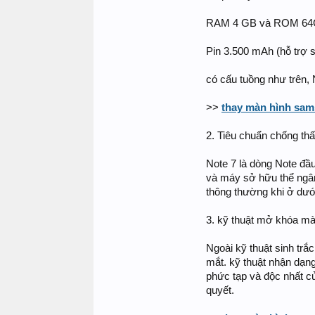
RAM 4 GB và ROM 6
Pin 3.500 mAh (hỗ trợ 
có cấu tuồng như trên,
>>
thay màn hình sam
2. Tiêu chuẩn chống t
Note 7 là dòng Note đầ
và máy sở hữu thể ngâm
thông thường khi ở dướ
3. kỹ thuật mở khóa m
Ngoài kỹ thuật sinh tr
mắt. kỹ thuật nhận dạng
phức tạp và độc nhất c
quyết.