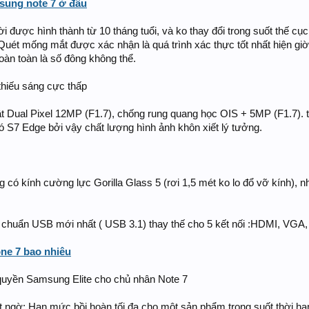
sung note 7 ở đâu
được hình thành từ 10 tháng tuổi, và ko thay đổi trong suốt thế cụ
Quét mống mắt được xác nhận là quá trình xác thực tốt nhất hiện gi
àn toàn là số đông không thể.
thiếu sáng cực thấp
 Dual Pixel 12MP (F1.7), chống rung quang học OIS + 5MP (F1.7). t
 S7 Edge bởi vậy chất lượng hình ảnh khôn xiết lý tưởng.
 có kính cường lực Gorilla Glass 5 (rơi 1,5 mét ko lo đổ vỡ kính),
 chuẩn USB mới nhất ( USB 3.1) thay thế cho 5 kết nối :HDMI, VGA,
ne 7 bao nhiêu
quyền Samsung Elite cho chủ nhân Note 7
ất ngờ: Hạn mức bồi hoàn tối đa cho một sản phẩm trong suốt thời 