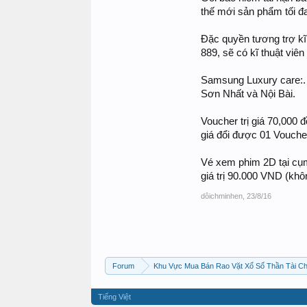
thế mới sản phẩm tối đa
Đặc quyền tương trợ kĩ 
889, sẽ có kĩ thuật viê
Samsung Luxury care:. 
Sơn Nhất và Nội Bài.
Voucher trị giá 70,000
giá đổi được 01 Vouche
Vé xem phim 2D tại cụm
giá trị 90.000 VND (khô
dôichminhen
,
23/8/16
Forum
Khu Vực Mua Bán Rao Vặt Xổ Số Thần Tài C
Tiếng Việt