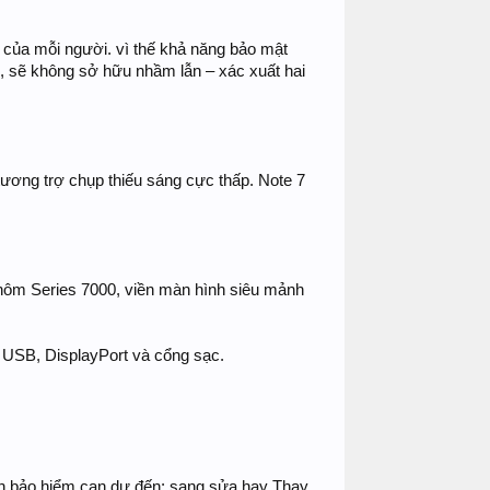
c của mỗi người. vì thế khả năng bảo mật
ờ, sẽ không sở hữu nhầm lẫn – xác xuất hai
ương trợ chụp thiếu sáng cực thấp. Note 7
 nhôm Series 7000, viền màn hình siêu mảnh
 USB, DisplayPort và cổng sạc.
hạn bảo hiểm can dự đến: sang sửa hay Thay