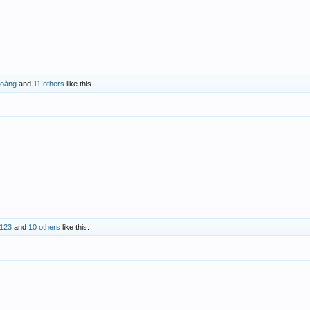
Hoàng
and
11 others
like this.
 123
and
10 others
like this.