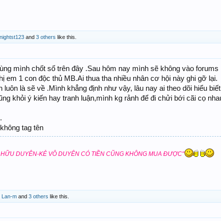
nightst123
and
3 others
like this.
ùng mình chốt số trên đây .Sau hôm nay mình sẽ không vào forums
ị em 1 con độc thủ MB.Ai thua tha nhiều nhân cơ hội này ghi gỡ lại.
luôn là sẽ về .Mình khẳng định như vậy, lâu nay ai theo dõi hiểu biết
cũng khỏi ý kiến hay tranh luận,mình kg rảnh để đi chửi bới cãi cọ nha
.
,không tag tên
 HỮU DUYÊN-KẺ VÔ DUYÊN CÓ TIỀN CŨNG KHÔNG MUA ĐƯỢC"
,
Lan-m
and
3 others
like this.