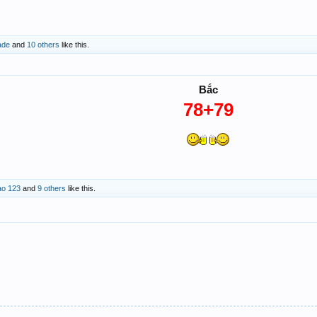
ade
and
10 others
like this.
Bắc
78+79
ao 123
and
9 others
like this.