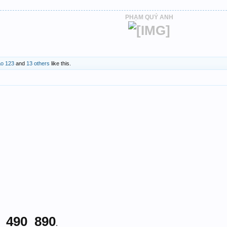
PHẠM QUÝ ANH
ao 123
and
13 others
like this.
_490_890
.