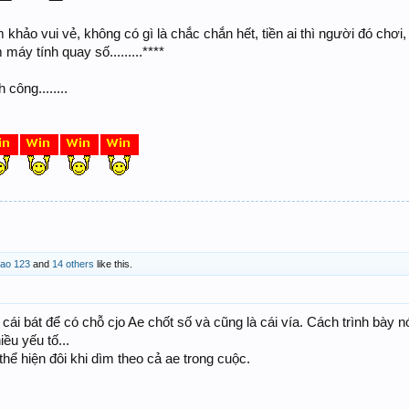
m khảo vui vẻ, không có gì là chắc chắn hết, tiền ai thì người đó chơi,
y tính quay số.........****
ông........
ao 123
and
14 others
like this.
ái bát để có chỗ cjo Ae chốt số và cũng là cái vía. Cách trình bày n
ều yếu tố...
thể hiện đôi khi dìm theo cả ae trong cuộc.