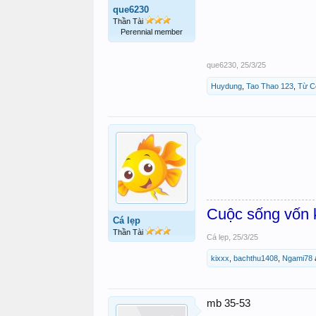
que6230
Thần Tài
Perennial member
que6230
,
25/3/25
Huydung
,
Tao Thao 123
,
Từ C
Cuộc sống vốn k
Cá lẹp
Thần Tài
Cá lẹp
,
25/3/25
kixxx
,
bachthu1408
,
Ngami78
mb 35-53