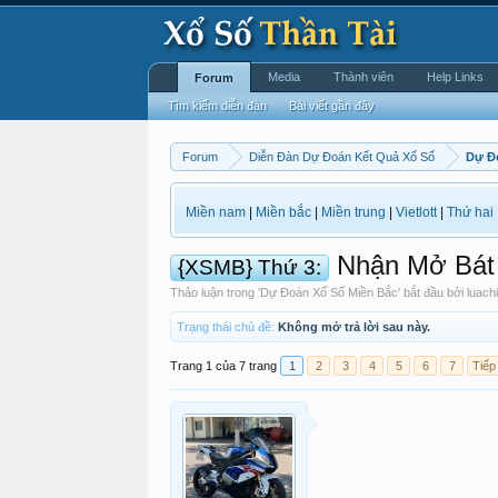
Media
Thành viên
Help Links
Forum
Tìm kiếm diễn đàn
Bài viết gần đây
Forum
Diễn Đàn Dự Đoán Kết Quả Xổ Số
Dự Đ
Miền nam
|
Miền bắc
|
Miền trung
|
Vietlott
|
Thứ hai
Nhận Mở Bát 
{XSMB} Thứ 3:
Thảo luận trong '
Dự Đoán Xổ Số Miền Bắc
' bắt đầu bởi
luach
Trạng thái chủ đề:
Không mở trả lời sau này.
Trang 1 của 7 trang
1
2
3
4
5
6
7
Tiếp