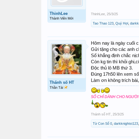
ThinhLee
ThinhLee
,
25/3/25
Thành Viên Mới
Tao Thao 123
,
Quý Hợi
,
darkk
Hôm nay là ngày cuối c
Gửi tặng cho các anh ch
Số khẳng định chắc nịch 
Còn kg tin thì khỏi ghi,
Độc thủ lô MB thứ 3.
Đúng 17h50 lên xem số
Làm ơn không trích bài
Thánh số HT
Thần Tài
SỐ CHỈ DÀNH CHO NGƯỜI
Thánh số HT
,
25/3/25
Từ Con Số 0
,
darkknightst123