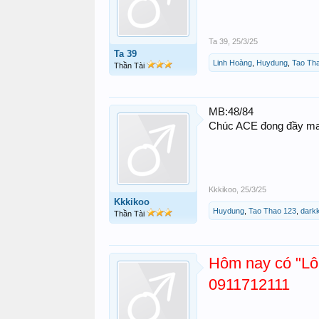
Ta 39
,
25/3/25
Ta 39
Linh Hoàng
,
Huydung
,
Tao Th
Thần Tài
MB:48/84
Chúc ACE đong đầy m
Kkkikoo
,
25/3/25
Kkkikoo
Huydung
,
Tao Thao 123
,
darkk
Thần Tài
Hôm nay có "Lô 
0911712111