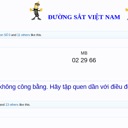
ĐƯỜNG SẮT VIỆT NAM
on Số 0
and
11 others
like this.
MB
02 29 66
hông công bằng. Hãy tập quen dần với điều đ
and
13 others
like this.