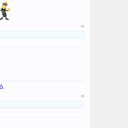
#5
ó.
#6