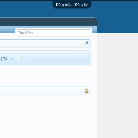
Đăng nhập | Đăng ký
i
|
Tần suất
|
Lô tô