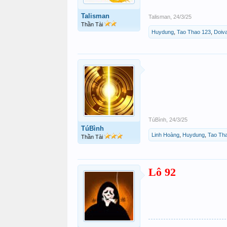
Talisman
Talisman
,
24/3/25
Thần Tài
Huydung
,
Tao Thao 123
,
Doiv
TúBình
,
24/3/25
TúBình
Linh Hoàng
,
Huydung
,
Tao Th
Thần Tài
Lô 92