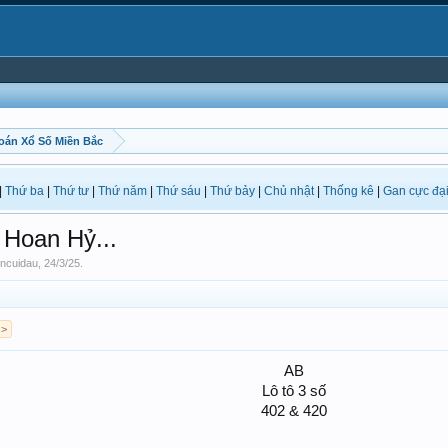
oán Xổ Số Miền Bắc
|
Thứ ba
|
Thứ tư
|
Thứ năm
|
Thứ sáu
|
Thứ bảy
|
Chủ nhật
|
Thống kê
|
Gan cực đạ
Hoan Hỷ...
incuidau
,
24/3/25
.
 >
AB
Lô tô 3 số
402 & 420​