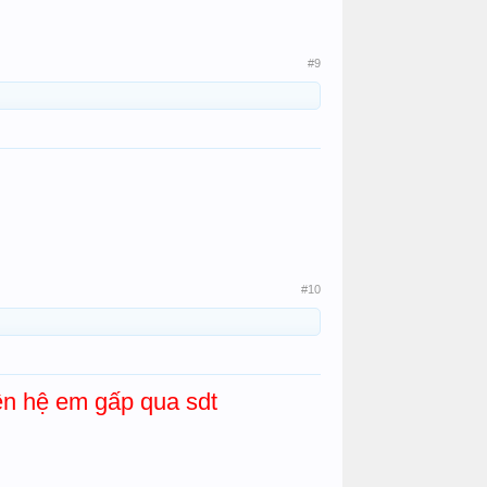
#9
#10
ên hệ em gấp qua sdt