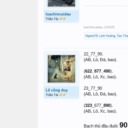
luachincuidau
Thần Tài
luachincuidau
,
24/3/25
Ngami78
,
Linh Hoàng
,
Tao Th
22_77_90.
(AB, Lô, Đá, bao).
(
622_877_490
).
(AB, Lô, Xc, bao).
23_77_90
Lê công duy
(AB, Lô, Đá, bao).
Thần Tài
(
323
_677_
890
).
(AB, Lô, Xc, bao).
90
Bạch thủ đầu đuôi: