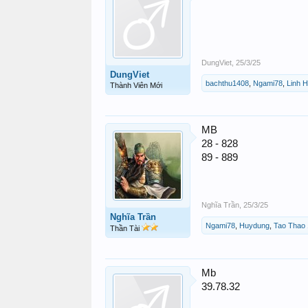
DungViet
,
25/3/25
DungViet
bachthu1408
,
Ngami78
,
Linh 
Thành Viên Mới
MB
28 - 828
89 - 889
Nghĩa Trần
,
25/3/25
Nghĩa Trần
Ngami78
,
Huydung
,
Tao Thao
Thần Tài
Mb
39.78.32