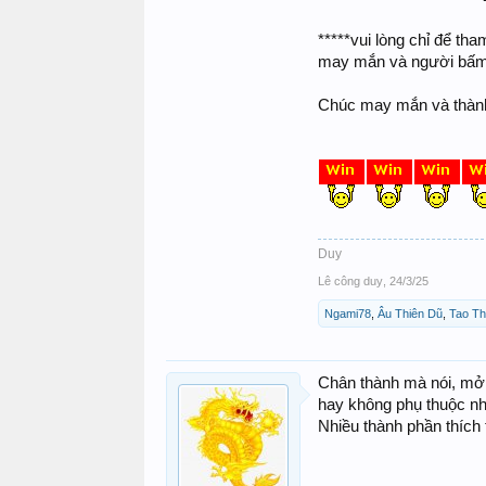
*****vui lòng chỉ để tha
may mắn và người bấm má
Chúc may mắn và thành c
Duy
Lê công duy
,
24/3/25
Ngami78
,
Âu Thiên Dũ
,
Tao Th
Chân thành mà nói, mở c
hay không phụ thuộc nhi
Nhiều thành phần thích 