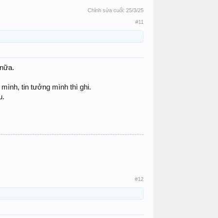
Chỉnh sửa cuối:
25/3/25
#11
 nữa.
 mình, tin tưởng mình thì ghi.
u.
#12