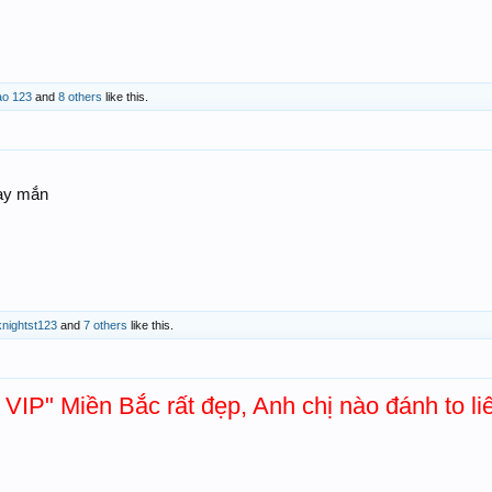
ao 123
and
8 others
like this.
ay mắn
nightst123
and
7 others
like this.
VIP" Miền Bắc rất đẹp, Anh chị nào đánh to li