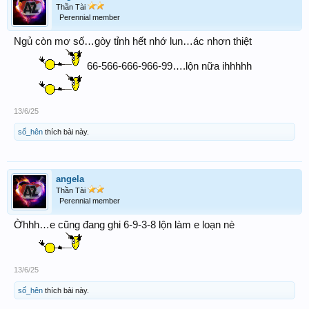
Thần Tài
Perennial member
Ngủ còn mơ số…gòy tỉnh hết nhớ lun…ác nhơn thiệt
66-566-666-966-99….lộn nữa ihhhhh
13/6/25
số_hên
thích bài này.
angela
Thần Tài
Perennial member
Ờhhh…e cũng đang ghi 6-9-3-8 lộn làm e loạn nè
13/6/25
số_hên
thích bài này.