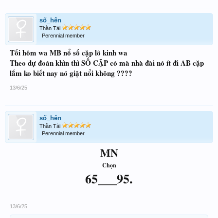
số_hên
Thần Tài
Perennial member
Tối hôm wa MB nổ số cặp lô kinh wa
Theo dự đoán khìn thì SỐ CẶP có mà nhà đài nó ít đi AB cặp
lắm ko biết nay nó giật nổi không ????
13/6/25
số_hên
Thần Tài
Perennial member
MN
Chọn
65___95.
13/6/25