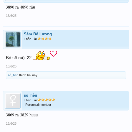
3896 ra 4896 rầu
13/6/25
Sâm Bổ Lượng
Thần Tài
Bd số ruột 22
13/6/25
số_hên
thích bài này.
số_hên
Thần Tài
Perennial member
3869 ra 3829 huuu
13/6/25