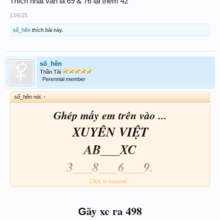
Thích nhất vẫn là 69 & 76 lại thêm 42
13/6/25
số_hên
thích bài này.
số_hên
Thần Tài
Perennial member
số_hên nói:
↑
Ghép mấy em trên vào ...
XUYÊN VIỆT
AB___XC
3___8___6___9.
Click to expand...
ãy xc ra 498
G