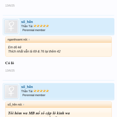
13/6/25
số_hên
Thần Tài
Perennial member
nganthoamt nói:
↑
Em dò ké
Thích nhất vẫn là 69 & 76 lại thêm 42
Có lô
13/6/25
số_hên
Thần Tài
Perennial member
số_hên nói:
↑
Tối hôm wa MB nổ số cặp lô kinh wa