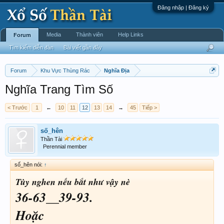
Đăng nhập | Đăng ký
Media
Thành viên
Help Links
Forum
Tìm kiếm diễn đàn
Bài viết gần đây
Forum
Khu Vực Thùng Rác
Nghĩa Địa
Nghĩa Trang Tìm Số
< Trước
1
←
10
11
12
13
14
→
45
Tiếp >
số_hên
Thần Tài
Perennial member
số_hên nói:
↑
Tùy nghen nếu bắt như vậy nè
36-63__39-93.
Hoặc