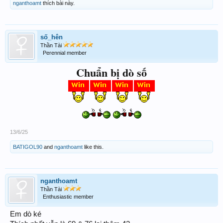
nganthoamt
thích bài này.
số_hên
Thần Tài
Perennial member
Chuẩn bị dò số
13/6/25
BATIGOL90
and
nganthoamt
like this.
nganthoamt
Thần Tài
Enthusiastic member
Em dò ké