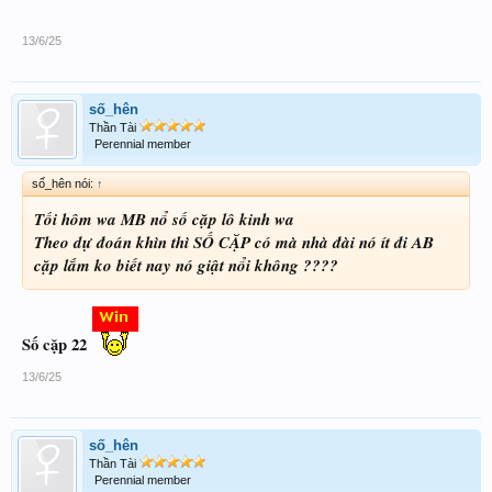
13/6/25
số_hên
Thần Tài
Perennial member
số_hên nói:
↑
Tối hôm wa MB nổ số cặp lô kinh wa
Theo dự đoán khìn thì SỐ CẶP có mà nhà đài nó ít đi AB
cặp lắm ko biết nay nó giật nổi không ????
Số cặp 22
13/6/25
số_hên
Thần Tài
Perennial member