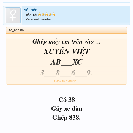
số_hên
Thần Tài
Perennial member
số_hên nói:
↑
Ghép mấy em trên vào ...
XUYÊN VIỆT
AB___XC
3___8___6___9.
Click to expand...
Có 38
Gãy xc dàn
Ghép 838.