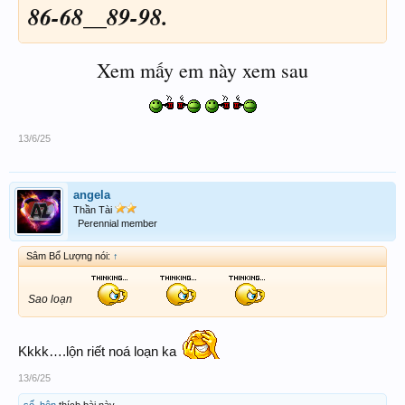
86-68__89-98.
Xem mấy em này xem sau
13/6/25
angela
Thần Tài
Perennial member
Sâm Bổ Lượng nói:
↑
Sao loạn
Kkkk….lộn riết noá loạn ka
13/6/25