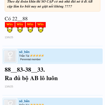
Theo dự đoán khìn thì SỐ CẶP có mà nhà đài nó ít đi AB
cặp lắm ko biết nay nó giật nổi không ????
Có 22__88
13/6/25
số_hên
Thần Tài
Perennial member
88__83-38__33.
Ra đủ bộ AB lô luôn
13/6/25
số_hên
Thần Tài