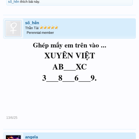
số_hên
thích bài này.
số_hên
Thần Tài
Perennial member
Ghép mấy em trên vào ...
XUYÊN VIỆT
AB___XC
3___8___6___9.
13/6/25
angela