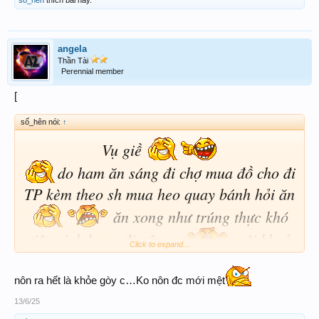
số_hên
thích bài này.
angela
Thần Tài
Perennial member
[
số_hên nói:
↑
Vụ giề
do ham ăn sáng đi chợ mua đồ cho đi
TP kèm theo sh mua heo quay bánh hỏi ăn
ăn xong như trúng thực khó
tiêu sình bụng đi nôn ra
mới khoẻ
Click to expand...
đi ngủ mới tỉnh đây
Chưa ăn cơm luôn chắc bỏ cử chiều ăn
nôn ra hết là khỏe gòy c…Ko nôn đc mới mệt
luôn hiccc
13/6/25