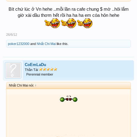
Bít chứ lúc ở Vn hehe ..mỗi lần ra cafe chung $ mờ ..hôi lắm
giờ xài dầu thơm hết rồi ha ha ha em cóa hôn hehe
26/6/12
poker1232000
and
Nhất Chi Mai
like this.
CoEmLaDu
Thần Tài
Perennial member
Nhất Chi Mai nói:
↑
Huynh thay đổi cách đánh sao?