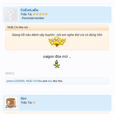
CoEmLaDu
Thần Tài
Perennial member
Nhất Chi Mai nói:
↑
Giang hồ nào đánh vậy huynh/...nói em nghe thử coi có đúng hôn
saigon đóa mờ ..
26/6/12
poker1232000
,
Nhất Chi Mai
and
dzo
like this.
dzo
Thần Tài