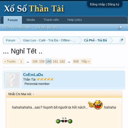
Đăng nhập | Đăng ký
Media
Thành viên
Help Links
Forum
Tìm kiếm diễn đàn
Bài viết gần đây
Forum
Giao Lưu - Café - Trà Đá - Offline - Tỉnh Tò Hihi!
Cà Phê - Trà Đá
... Nghỉ Tết ..
< Trước
1
←
158
159
160
161
162
→
608
Tiếp >
CoEmLaDu
Thần Tài
Perennial member
Nhất Chi Mai nói:
↑
hahahahaha...sao? huynh bít người ta hôi nách...
hahaha