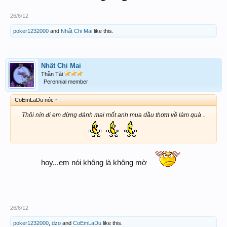
26/6/12
poker1232000
and
Nhất Chi Mai
like this.
Nhất Chi Mai
Thần Tài
Perennial member
CoEmLaDu nói:
↑
Thôi nín đi em đừng đánh mai mốt anh mua dầu thơm về làm quà ..
hoy...em nói không là không mờ
26/6/12
poker1232000
,
dzo
and
CoEmLaDu
like this.