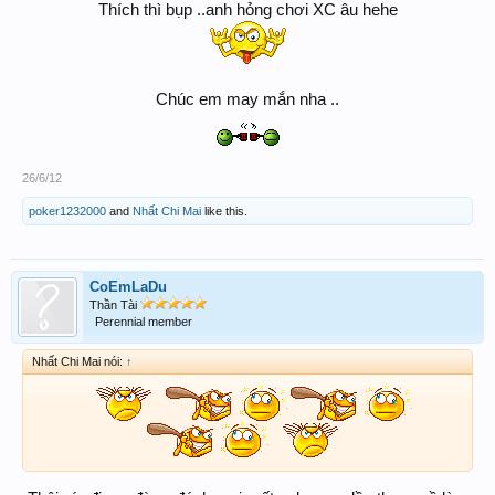
Thích thì bụp ..anh hỏng chơi XC âu hehe
Chúc em may mắn nha ..
26/6/12
poker1232000
and
Nhất Chi Mai
like this.
CoEmLaDu
Thần Tài
Perennial member
Nhất Chi Mai nói:
↑