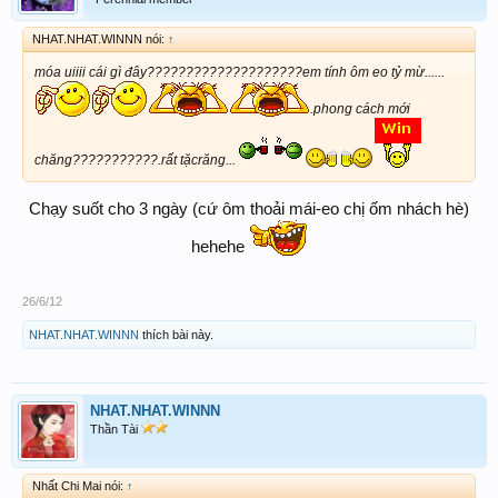
NHAT.NHAT.WINNN nói:
↑
móa uiiii cái gì đây????????????????????em tính ôm eo tỷ mừ......
.phong cách mới
chăng???????????.rất tặcrăng...
Chạy suốt cho 3 ngày (cứ ôm thoải mái-eo chị ốm nhách hè)
hehehe
26/6/12
NHAT.NHAT.WINNN
thích bài này.
NHAT.NHAT.WINNN
Thần Tài
Nhất Chi Mai nói:
↑