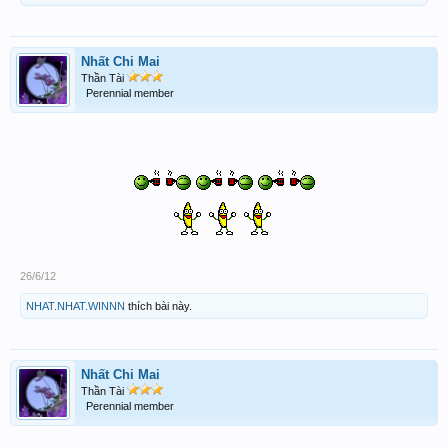
Nhất Chi Mai
Thần Tài
Perennial member
26/6/12
NHAT.NHAT.WINNN
thích bài này.
Nhất Chi Mai
Thần Tài
Perennial member