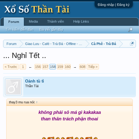
Đăng nhập | Đăng ký
Media
Thành viên
Help Links
Forum
Tìm kiếm diễn đàn
Bài viết gần đây
Forum
Giao Lưu - Café - Trà Đá - Offline - Tỉnh Tò Hihi!
Cà Phê - Trà Đá
... Nghỉ Tết ..
< Trước
1
←
156
157
158
159
160
→
608
Tiếp >
Oảnh tù tì
Thần Tài
thay3 mu rua nói:
↑
không phải sô má gì kakakaa
than thân trách phận thoai