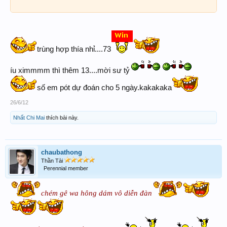
trùng hợp thía nhỉ....73
íu ximmmm thì thêm 13....mời sư tỷ
số em pót dự đoán cho 5 ngày.kakakaka
26/6/12
Nhất Chi Mai
thích bài này.
chaubathong
Thần Tài
Perennial member
chém gê wa hông dám vô diễn đàn