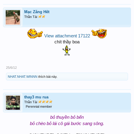
Mạc Zăng Hết
Thần Tài
View attachment 17122
chít thầy boa
25/6/12
NHAT.NHAT.WINNN
thích bài này.
thay3 mu rua
Thần Tài
Perennial member
bỏ thuyền bỏ bến
bỏ chèo bỏ lái cô gái bước sang sông.