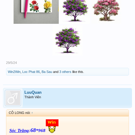
29/5/24
Win2Win
,
Loc Phat 86
,
Ba Sau
and
3 others
like this.
LuuQuan
Thành Viên
CÔ LONG nói:
↑
68
Sóc Trăng
:
*968