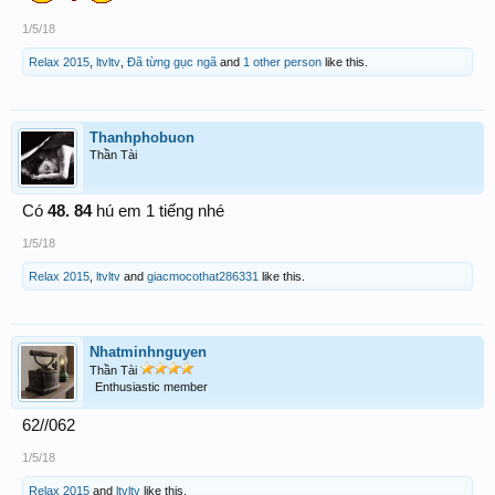
1/5/18
Relax 2015
,
ltvltv
,
Đã từng gục ngã
and
1 other person
like this.
Thanhphobuon
Thần Tài
Có
48. 84
hú em 1 tiếng nhé
1/5/18
Relax 2015
,
ltvltv
and
giacmocothat286331
like this.
Nhatminhnguyen
Thần Tài
Enthusiastic member
62//062
1/5/18
Relax 2015
and
ltvltv
like this.