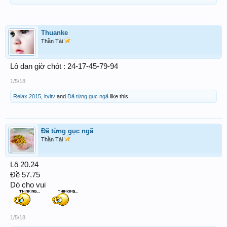
Thuanke
Thần Tài
Lô dan giờ chót : 24-17-45-79-94
1/5/18
Relax 2015
,
ltvltv
and
Đã từng gục ngã
like this.
Đã từng gục ngã
Thần Tài
Lô 20.24
Đề 57.75
Dò cho vui
1/5/18