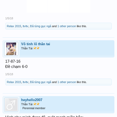
1/5/18
Relax 2015
,
ltvltv
,
Đã từng gục ngã
and
1 other person
like this.
Vô tinh lô thân tai
Thần Tài
17-87-16
Đề chạm 6-0
1/5/18
Relax 2015
,
ltvltv
,
Đã từng gục ngã
and
1 other person
like this.
heyhello2007
Thần Tài
Perennial member