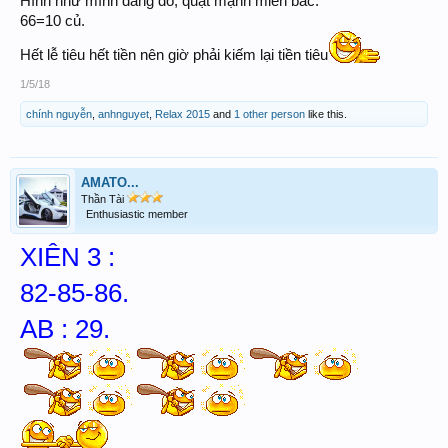
Hình như mình đang đỏ, quật mạnh miền bắc:
66=10 củ.
Hết lễ tiêu hết tiền nên giờ phải kiếm lại tiền tiêu
1/5/18
chính nguyễn
,
anhnguyet
,
Relax 2015
and
1 other person
like this.
AMATO...
Thần Tài
Enthusiastic member
XIÊN 3 :
82-85-86.
AB : 29.