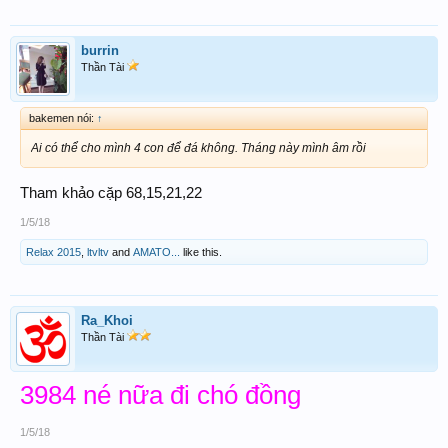
burrin
Thần Tài
bakemen nói:
↑
Ai có thể cho mình 4 con để đá không. Tháng này mình âm rồi
Tham khảo cặp 68,15,21,22
1/5/18
Relax 2015
,
ltvltv
and
AMATO...
like this.
Ra_Khoi
Thần Tài
3984 né nữa đi chó đồng
1/5/18