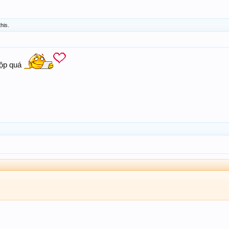
this.
hộp quá