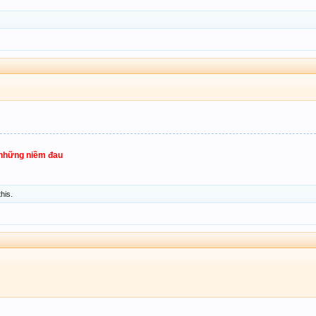
 những niềm đau
this.