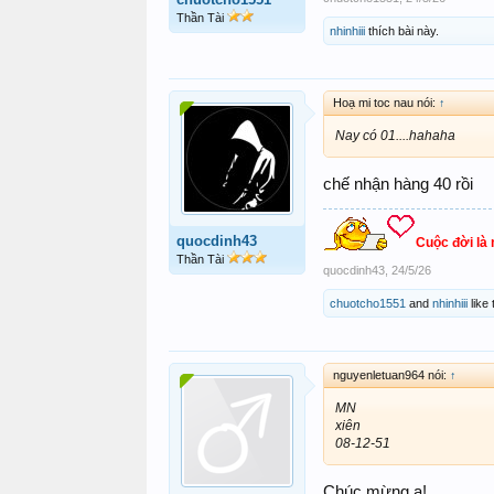
Thần Tài
nhinhiii
thích bài này.
Hoạ mi toc nau nói:
↑
Nay có 01....hahaha
chế nhận hàng 40 rồi
quocdinh43
Cuộc đời là
Thần Tài
quocdinh43
,
24/5/26
chuotcho1551
and
nhinhiii
like 
nguyenletuan964 nói:
↑
MN
xiên
08-12-51
Chúc mừng a!