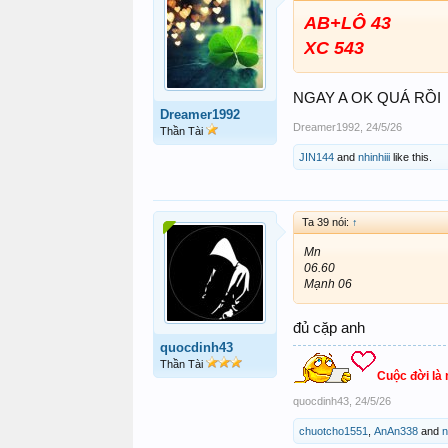
AB+LÔ 43
XC 543
NGAY A OK QUÁ RỒI
Dreamer1992
Dreamer1992
,
24/5/26
Thần Tài
JIN144
and
nhinhiii
like this.
Ta 39 nói:
↑
Mn
06.60
Mạnh 06
đủ cặp anh
quocdinh43
Thần Tài
Cuộc đời là
quocdinh43
,
24/5/26
chuotcho1551
,
AnAn338
and
n