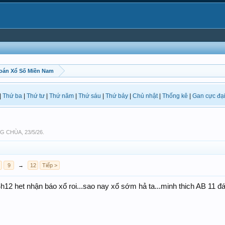
oán Xổ Số Miền Nam
|
Thứ ba
|
Thứ tư
|
Thứ năm
|
Thứ sáu
|
Thứ bảy
|
Chủ nhật
|
Thống kê
|
Gan cực đạ
G CHÙA
,
23/5/26
.
9
→
12
Tiếp >
h12 het nhận báo xổ roi...sao nay xổ sớm hả ta...minh thich AB 11 đá