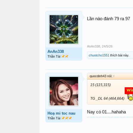
Lần nào đánh 79 ra 97
AnAn338
,
24/5/26
AnAn338
chuotcho1551
thích bài này.
Thần Tài
quocdinh43 nói:
↑
15 (115,315)
TG _DL 64 (464,664)
Nay có 01....hahaha
Hoạ mi toc nau
Thần Tài