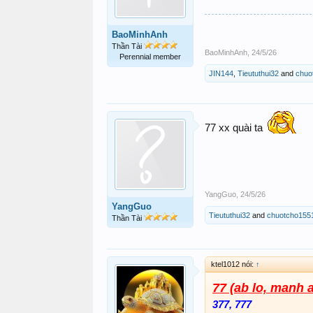
BaoMinhAnh
Thần Tài
BaoMinhAnh
,
24/5/26
Perennial member
JIN144
,
Tieututhui32
and
chuo
77 xx quài ta
YangGuo
,
24/5/26
YangGuo
Tieututhui32
and
chuotcho155
Thần Tài
ktel1012 nói:
↑
77 (ab lo, manh 
377, 777