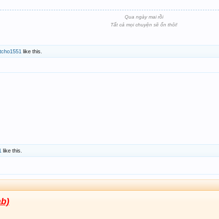
Qua ngày mai rồi
Tất cả mọi chuyện sẽ ổn thôi!
tcho1551
like this.
1
like this.
ab)