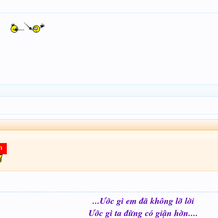
...Ước gì em đã không lỡ lời
Ước gì ta đừng có giận hờn....