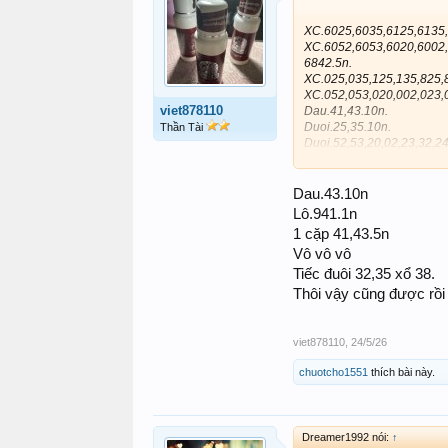
XC.6025,6035,6125,6135,
XC.6052,6053,6020,6002,
6842.5n.
XC.025,035,125,135,825,
XC.052,053,020,002,023,
viet878110
Dau.41,43.10n.
Duoi.25,35.10n.
Thần Tài
Duoi.52,53,20,02,23,32,24
025,035,125,135,825,835,
6025,6035,6125,6135,682
B.41,43,44,94.10n.
Dau.43.10n
Đá vòng.41,43,44,94.5n.6
Lô.941.1n
1 cặp 41,43.5n
Vô vô vô
Tiếc đuôi 32,35 xổ 38.
Thôi vậy cũng được rồi
viet878110
,
24/5/26
chuotcho1551
thích bài này.
Dreamer1992 nói:
↑