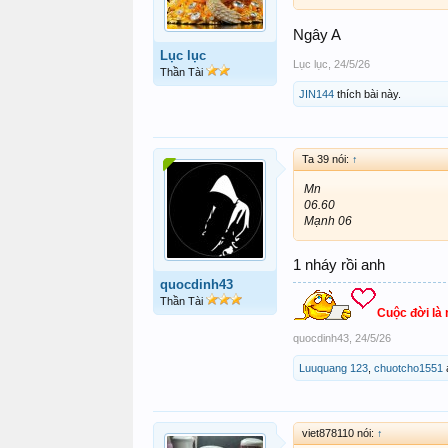
Ngây A
Lục lục
Lục lục
,
24/5/26
Thần Tài
JIN144
thích bài này.
Ta 39 nói:
↑
Mn
06.60
Mạnh 06
1 nháy rồi anh
quocdinh43
Thần Tài
Cuộc đời là
quocdinh43
,
24/5/26
Luuquang 123
,
chuotcho1551
viet878110 nói:
↑