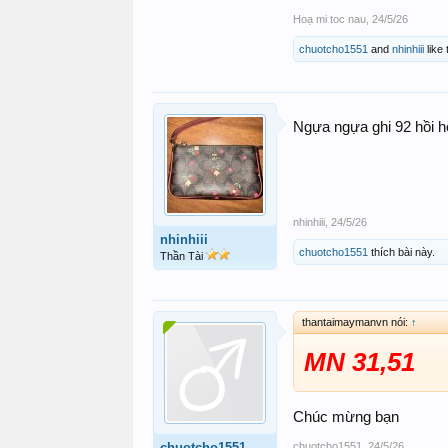
Hoạ mi toc nau
,
24/5/26
chuotcho1551
and
nhinhiii
like 
Ngựa ngựa ghi 92 hồi 
nhinhiii
,
24/5/26
nhinhiii
chuotcho1551
thích bài này.
Thần Tài
thantaimaymanvn nói:
↑
MN 31,51
Chúc mừng bạn
chuotcho1551
,
24/5/26
chuotcho1551