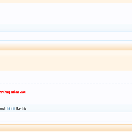
 những niềm đau
and
nhinhiii
like this.