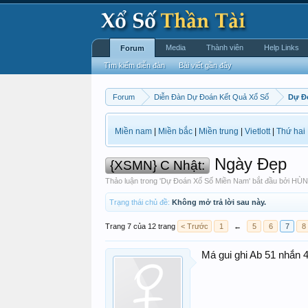
Media
Thành viên
Help Links
Forum
Tìm kiếm diễn đàn
Bài viết gần đây
Forum
Diễn Đàn Dự Đoán Kết Quả Xổ Số
Dự Đ
Miền nam
|
Miền bắc
|
Miền trung
|
Vietlott
|
Thứ hai
Ngày Đẹp
{XSMN} C Nhật:
Thảo luận trong '
Dự Đoán Xổ Số Miền Nam
' bắt đầu bởi
HÙN
Trạng thái chủ đề:
Không mở trả lời sau này.
Trang 7 của 12 trang
< Trước
1
←
5
6
7
8
Má gui ghi Ab 51 nhắn 4