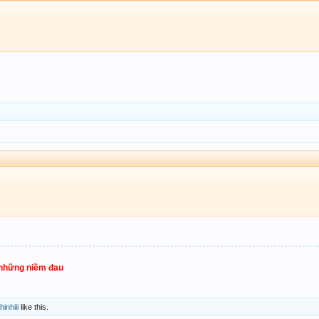
 những niềm đau
hinhiii
like this.