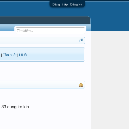
Đăng nhập | Đăng ký
i
|
Tần suất
|
Lô tô
 33 cung ko kip...