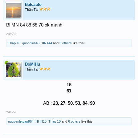
Batcaulo
Thần Tài
Bl MN 84 88 68 70 ok mạnh
24/5/26
Tháp 10
,
quocdinh43
,
JIN144
and
3 others
like this.
DoMiHu
Thần Tài
16
61​
AB :
23, 27, 50, 53, 84, 90
24/5/26
nguyenletuan964
,
HHH15
,
Tháp 10
and
6 others
like this.