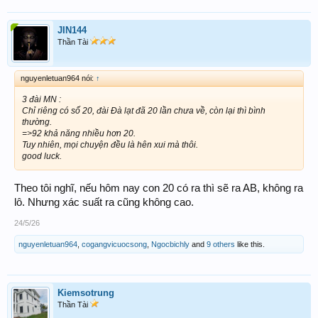
JIN144
Thần Tài
nguyenletuan964 nói:
↑
3 đài MN :
Chỉ riêng có số 20, đài Đà lạt đã 20 lần chưa về, còn lại thì bình
thường.
=>92 khả năng nhiều hơn 20.
Tuy nhiên, mọi chuyện đều là hên xui mà thôi.
good luck.
Theo tôi nghĩ, nếu hôm nay con 20 có ra thì sẽ ra AB, không ra
lô. Nhưng xác suất ra cũng không cao.
24/5/26
nguyenletuan964
,
cogangvicuocsong
,
Ngocbichly
and
9 others
like this.
Kiemsotrung
Thần Tài