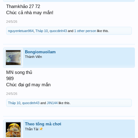
Thamkhảo 27 72
Chúc cả nhà may mắn!
24/5/26
nguyenletuan964
,
Tháp 10
,
quocdinh43
and
1 other person
like this.
Bongiomuoilam
Thành Viên
MN song thủ
989
Chúc đại gd may mắn
24/5/26
Tháp 10
,
quocdinh43
and
JIN144
like this.
Theo tổng mà chơi
Thần Tài