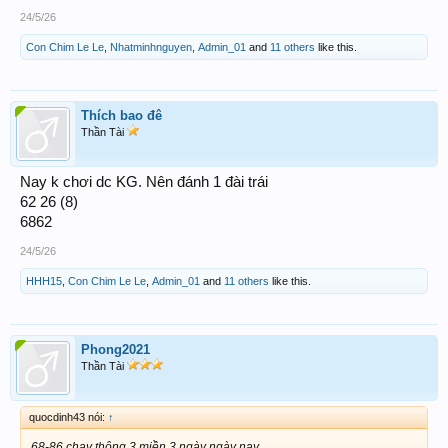
24/5/26
Con Chim Le Le
,
Nhatminhnguyen
,
Admin_01
and
11 others
like this.
Thích bao đê
Thần Tài
Nay k chơi dc KG. Nên đánh 1 đài trái
62 26 (8)
6862
24/5/26
HHH15
,
Con Chim Le Le
,
Admin_01
and
11 others
like this.
Phong2021
Thần Tài
quocdinh43 nói:
↑
68-86 chạy thông 3 miền 3 ngày ngày nay.