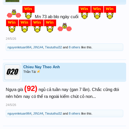
Mn 73 ab blo ngày cuối
24/5/26
nguyenletuan964
,
JIN144
,
Tieututhui32
and
8 others
like this.
Chieu Nay Theo Anh
Thần Tài
(92)
Ngựa già
ngủ cả tuần nay (gan 7 lần). Chắc cũng đói
nên hôm nay có thể ra ngoài kiếm chút cỏ non...
24/5/26
nguyenletuan964
,
JIN144
,
Tieututhui32
and
8 others
like this.