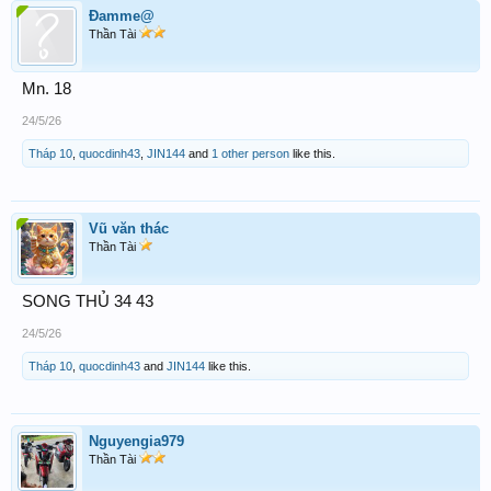
Đamme@
Thần Tài
Mn. 18
24/5/26
Tháp 10
,
quocdinh43
,
JIN144
and
1 other person
like this.
Vũ văn thác
Thần Tài
SONG THỦ 34 43
24/5/26
Tháp 10
,
quocdinh43
and
JIN144
like this.
Nguyengia979
Thần Tài