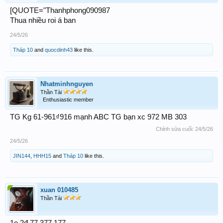
[QUOTE="Thanhphong090987
Thua nhiều roi á ban
24/5/26
Tháp 10
and
quocdinh43
like this.
Nhatminhnguyen
Thần Tài
Enthusiastic member
TG Kg 61-961₫916 mạnh ABC TG bạn xc 972 MB 303
Chỉnh sửa cuối:
24/5/26
24/5/26
JIN144
,
HHH15
and
Tháp 10
like this.
xuan 010485
Thần Tài
1e 2đ 77 377 177