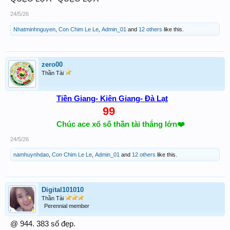
24/5/26
Nhatminhnguyen
,
Con Chim Le Le
,
Admin_01
and
12 others
like this.
zero00
Thần Tài
Tiền Giang- Kiên Giang- Đà Lạt
99
Chúc ace xổ số thần tài thắng lớn❤️
24/5/26
namhuynhdao
,
Con Chim Le Le
,
Admin_01
and
12 others
like this.
Digital101010
Thần Tài
Perennial member
@ 944. 383 số đẹp.