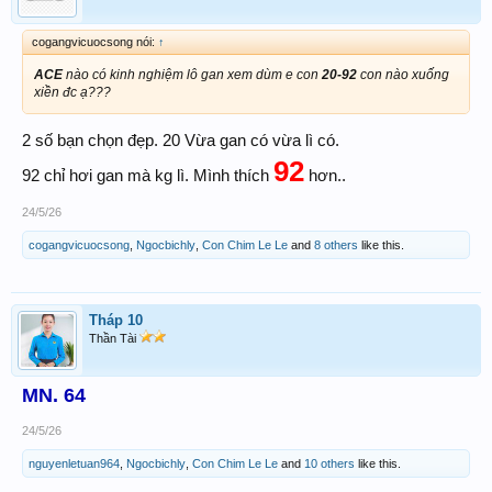
cogangvicuocsong nói:
↑
ACE
nào có kinh nghiệm lô gan xem dùm e con
20-92
con nào xuống
xiền đc ạ???
2 số bạn chọn đẹp. 20 Vừa gan có vừa lì có.
92
92 chỉ hơi gan mà kg lì. Mình thích
hơn..
24/5/26
cogangvicuocsong
,
Ngocbichly
,
Con Chim Le Le
and
8 others
like this.
Tháp 10
Thần Tài
MN. 64
24/5/26
nguyenletuan964
,
Ngocbichly
,
Con Chim Le Le
and
10 others
like this.