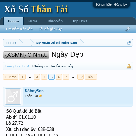
Đăng nhập | Đăng ký
Media
Thành viên
Help Links
Forum
Tìm kiếm diễn đàn
Bài viết gần đây
Forum
...
Dự Đoán Xổ Số Miền Nam
Ngày Đẹp
{XSMN} C Nhật:
Trạng thái chủ đề:
Không mở trả lời sau này.
< Trước
1
←
3
4
5
6
7
→
12
Tiếp >
ĐỏhayĐen
Thần Tài
Số Quá dễ để Bắt
Ab thì 61,01,10
Lô 27,72
Xỉu chủ đảo 6v: 038-938
QUẸO LỰA - QUẸO LỰA