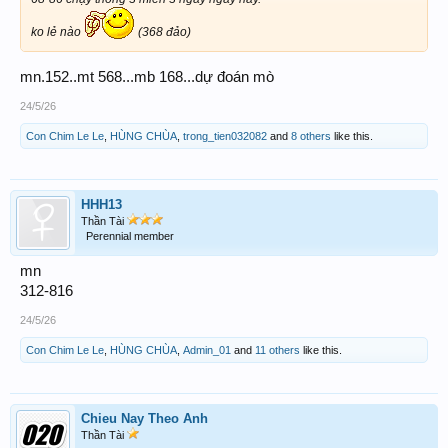
ko lẻ nào
(368 đảo)
mn.152..mt 568...mb 168...dự đoán mò
24/5/26
Con Chim Le Le
,
HÙNG CHÙA
,
trong_tien032082
and
8 others
like this.
HHH13
Thần Tài
Perennial member
mn
312-816
24/5/26
Con Chim Le Le
,
HÙNG CHÙA
,
Admin_01
and
11 others
like this.
Chieu Nay Theo Anh
Thần Tài