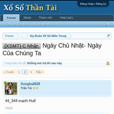
Đăng nhập | Đăng ký
Media
Thành viên
Help Links
Forum
Tìm kiếm diễn đàn
Bài viết gần đây
Forum
...
Dự Đoán Xổ Số Miền Trung
Ngày Chủ Nhật- Ngày
{XSMT} C Nhật:
Của Chúng Ta
Trạng thái chủ đề:
Không mở trả lời sau này.
< Trước
1
2
3
Tiếp >
Songha2628
Thần Tài
44_344 mạnh Huế
7/6/26