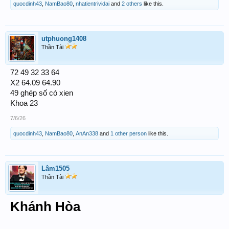
quocdinh43
,
NamBao80
,
nhatientrividai
and
2 others
like this.
utphuong1408
Thần Tài
72 49 32 33 64
X2 64.09 64.90
49 ghép số có xien
Khoa 23
7/6/26
quocdinh43
,
NamBao80
,
AnAn338
and
1 other person
like this.
Lâm1505
Thần Tài
Khánh Hòa