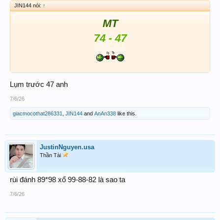
JIN144 nói:
↑
MT
74 - 47
Lụm trước 47 anh
7/6/26
giacmocothat286331
,
JIN144
and
AnAn338
like this.
JustinNguyen.usa
Thần Tài
rùi đánh 89*98 xổ 99-88-82 là sao ta
7/6/26