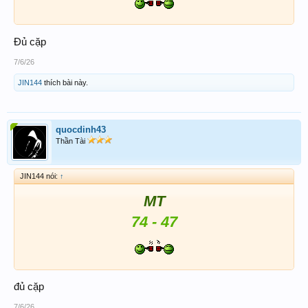
Đủ cặp
7/6/26
JIN144
thích bài này.
quocdinh43
Thần Tài
JIN144 nói:
↑
MT
74 - 47
đủ cặp
7/6/26