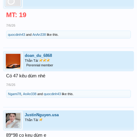
MT: 19
7/6/26
quocdinh43
and
AnAn338
like this.
doan_du_6868
Thần Tài
Perennial member
Có 47 kêu dùm nhé
7/6/26
Ngami78
,
AnAn338
and
quocdinh43
like this.
JustinNguyen.usa
Thần Tài
89*98 co keu dùm e