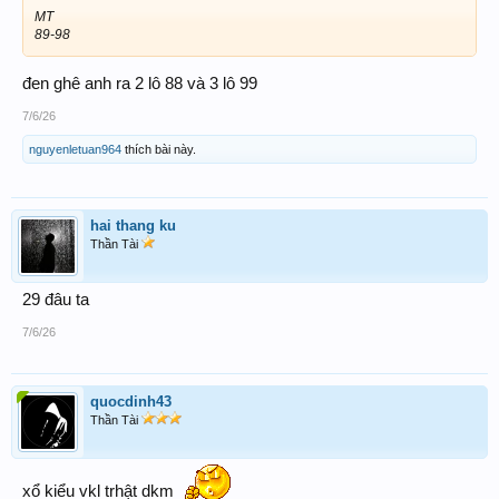
MT
89-98
đen ghê anh ra 2 lô 88 và 3 lô 99
7/6/26
nguyenletuan964
thích bài này.
hai thang ku
Thần Tài
29 đâu ta
7/6/26
quocdinh43
Thần Tài
xổ kiểu vkl trhật dkm