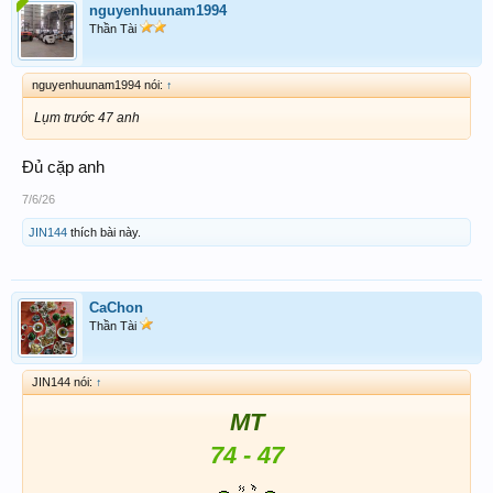
nguyenhuunam1994
Thần Tài
nguyenhuunam1994 nói:
↑
Lụm trước 47 anh
Đủ cặp anh
7/6/26
JIN144
thích bài này.
CaChon
Thần Tài
JIN144 nói:
↑
MT
74 - 47