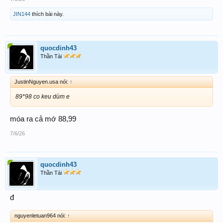
JIN144
thích bài này.
quocdinh43
Thần Tài
JustinNguyen.usa nói:
↑
89*98 co keu dùm e
móa ra cả mớ 88,99
7/6/26
quocdinh43
Thần Tài
đ
nguyenletuan964 nói:
↑