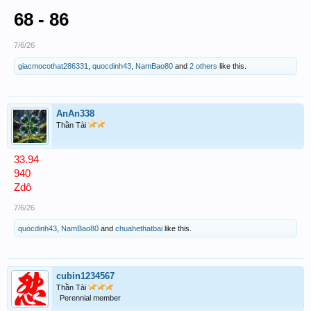
68 - 86
7/6/26
giacmocothat286331
,
quocdinh43
,
NamBao80
and
2 others
like this.
AnAn338
Thần Tài
33.94
940
Zdô
7/6/26
quocdinh43
,
NamBao80
and
chuahethatbai
like this.
cubin1234567
Thần Tài
Perennial member