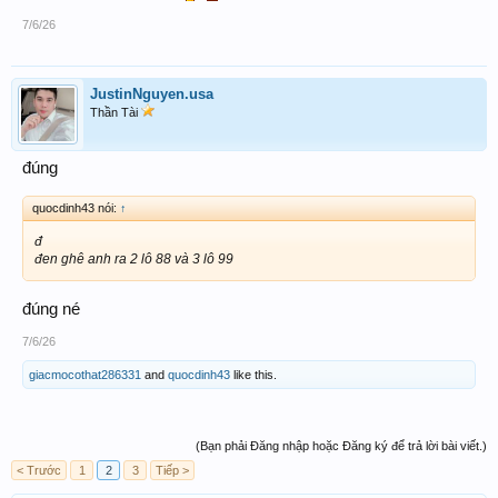
7/6/26
JustinNguyen.usa
Thần Tài
đúng
quocdinh43 nói:
↑
đ
đen ghê anh ra 2 lô 88 và 3 lô 99
đúng né
7/6/26
giacmocothat286331
and
quocdinh43
like this.
(Bạn phải Đăng nhập hoặc Đăng ký để trả lời bài viết.)
< Trước
1
2
3
Tiếp >