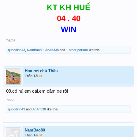
KT KH HUẾ
04 . 40
WIN
7/6/26
quocdinh43
,
NamBao80
,
AnAn338
and
1 other person
like this.
Hoa rơi chủ Thầu
Thần Tài
09.có hú em cái.em cầm xe rồi
7/6/26
quocdinh43
and
AnAn338
like this.
NamBao80
Thần Tài