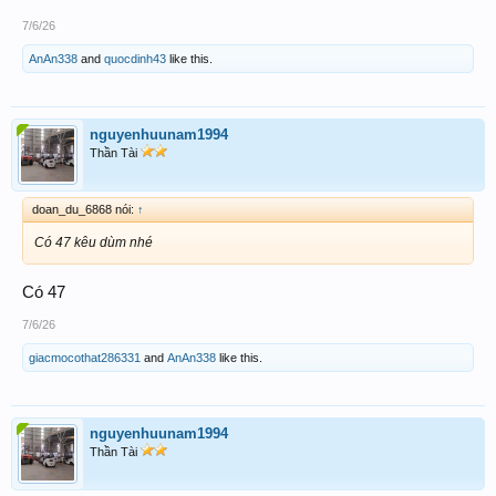
7/6/26
AnAn338
and
quocdinh43
like this.
nguyenhuunam1994
Thần Tài
doan_du_6868 nói:
↑
Có 47 kêu dùm nhé
Có 47
7/6/26
giacmocothat286331
and
AnAn338
like this.
nguyenhuunam1994
Thần Tài