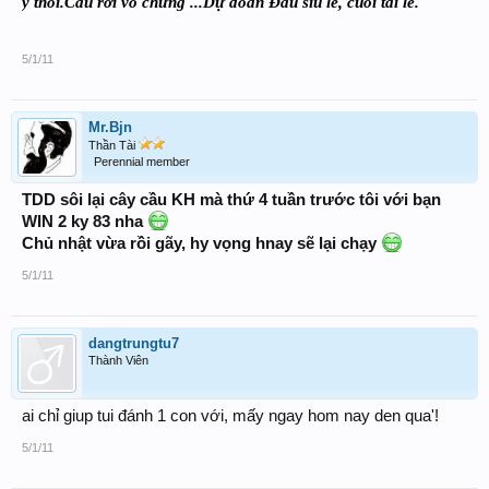
ý thôi.Cầu rơi vô chừng ...Dự đoán Đầu siu lẻ, cuối tài lẻ.
5/1/11
Mr.Bjn
Thần Tài
Perennial member
TDD sôi lại cây cầu KH mà thứ 4 tuần trước tôi với bạn
WIN 2 ky 83 nha
Chủ nhật vừa rồi gãy, hy vọng hnay sẽ lại chạy
5/1/11
dangtrungtu7
Thành Viên
ai chỉ giup tui đánh 1 con với, mấy ngay hom nay den qua'!
5/1/11