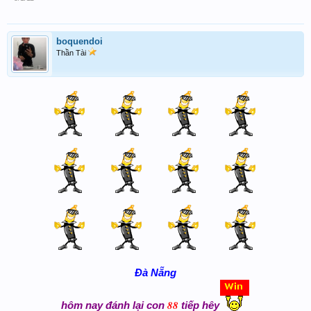
boquendoi
Thần Tài
Đà Nẵng
88
hôm nay đánh lại con
tiếp hêy