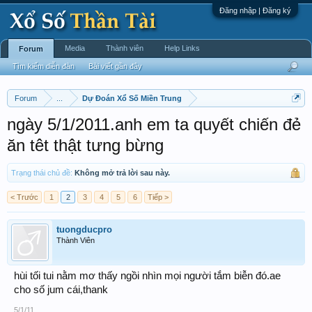
Đăng nhập | Đăng ký
Media
Thành viên
Help Links
Forum
Tìm kiếm diễn đàn
Bài viết gần đây
Forum
...
Dự Đoán Xổ Số Miền Trung
ngày 5/1/2011.anh em ta quyết chiến đẻ
ăn têt thật tưng bừng
Trạng thái chủ đề:
Không mở trả lời sau này.
< Trước
1
2
3
4
5
6
Tiếp >
tuongducpro
Thành Viên
hùi tối tui nằm mơ thấy ngồi nhìn mọi người tắm biễn đó.ae
cho số jum cái,thank
5/1/11