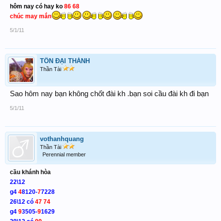
hôm nay có hay ko
86 68
chúc may mắn
5/1/11
TÔN ĐẠI THÁNH
Thần Tài
Sao hôm nay bạn không chốt đài kh .bạn soi cầu đài kh đi bạn
5/1/11
vothanhquang
Thần Tài
Perennial member
cầu khánh hòa
22\12
g4
4
8120-
7
7228
26\12 có
47 74
g4
9
3505-
9
1629