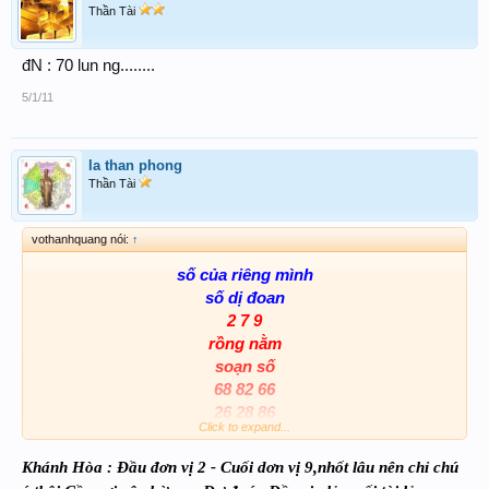
Thần Tài
đN : 70 lun ng........
5/1/11
la than phong
Thần Tài
vothanhquang nói:
↑
số của riêng mình
số dị đoan
2 7 9
rồng nằm
soạn số
68 82 66
26 28 86
Click to expand...
62 22 80
chúc may mắn
Khánh Hòa : Đầu đơn vị 2 - Cuối dơn vị 9,nhốt lâu nên chỉ chú