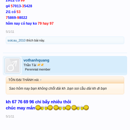
29\12 có
99
g4
5
7013-
3
5428
2\1 có
53
7
5869-
9
8022
hôm nay có hay ko
79 hay 97
5/1/11
soicau_2010
thích bài này.
vothanhquang
Thần Tài
Perennial member
TÔN ĐẠI THÁNH nói:
↑
Sao hôm nay bạn không chốt đài kh .bạn soi cầu đài kh đi bạn
kh 67 76 69 96 chỉ bấy nhiêu thôi
chúc may mắn
5/1/11