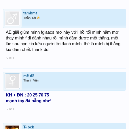
tambmt
Thần Tài
AE giải giùm minh fgiaacs mơ này với. hồi tối mình nằm mơ
thay minh f đi đánh nhau rồi mình đâm được một thằng. một
lúc sau bọn kia kêu người tới đánh mình. thế là mình bị thằng
kia đâm chết. thank dd
5/1/11
mê đề
Thành Viên
KH + ĐN : 20 25 70 75
mạnh tay đà nẵng nhé!
5/1/11
T-lock