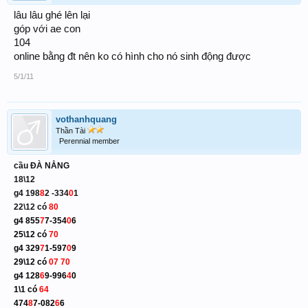
lâu lâu ghé lên lại
góp với ae con
104
online bằng đt nên ko có hình cho nó sinh động được
5/1/11
vothanhquang
Thần Tài
Perennial member
cầu ĐÀ NẲNG
18\12
g4 198
8
2 -334
0
1
22\12 có
80
g4 855
7
7-354
0
6
25\12 có
70
g4 329
7
1-597
0
9
29\12 có
07 70
g4 128
6
9-996
4
0
1\1 có
64
474
8
7-082
6
6