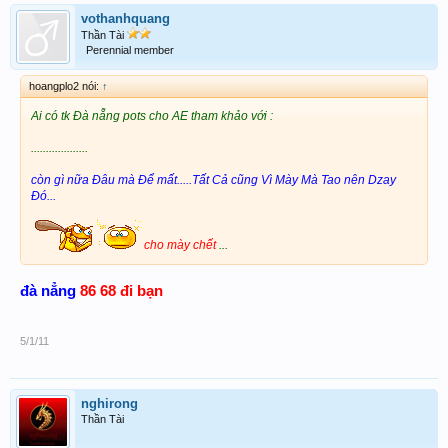
vothanhquang
Thần Tài
Perennial member
hoangplo2 nói:
↑
Ai có tk Đà nẵng pots cho AE tham khảo với :
...................
còn gì nữa Đâu mà Để mất.....Tất Cả cũng Vì Mày Mà Tao nên Dzay
Đó...
cho mày chết
...
đà nẳng
86 68 đi bạn
5/1/11
nghirong
Thần Tài