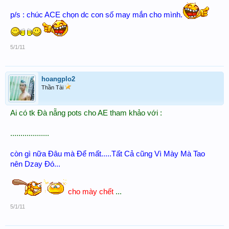
p/s : chúc ACE chọn dc con số may mắn cho mình.
5/1/11
hoangplo2
Thần Tài
Ai có tk Đà nẵng pots cho AE tham khảo với :
...................
còn gì nữa Đâu mà Để mất.....Tất Cả cũng Vì Mày Mà Tao
nên Dzay Đó...
cho mày chết
...
5/1/11