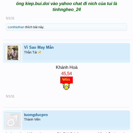
ông kiep.bui.doi vào yahoo chat đi ních của tui là
tinhngheo_24
5/1/11
conthiuthan
thích bài này.
Vì Sao May Mắn
Thần Tài
Khánh Hoà
45,54
5/1/11
tuongducpro
Thành Viên