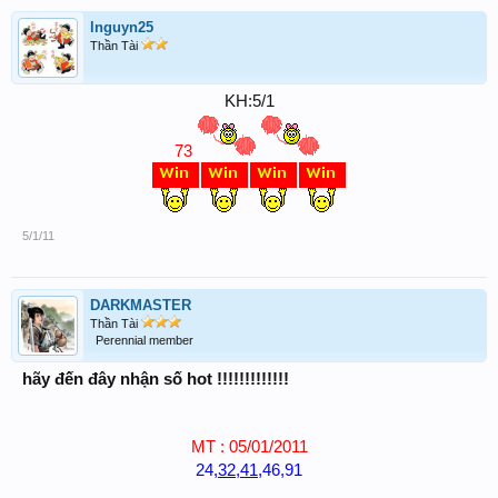
lnguyn25
Thần Tài
KH:5/1
73
5/1/11
DARKMASTER
Thần Tài
Perennial member
hãy đến đây nhận số hot !!!!!!!!!!!!!
MT : 05/01/2011
24,
32
,
41
,46,91