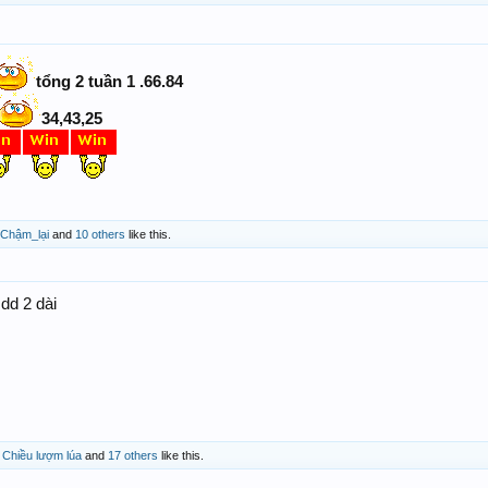
tổng 2 tuần 1 .66.84
34,43,25
Chậm_lại
and
10 others
like this.
dd 2 dài
,
Chiều lượm lúa
and
17 others
like this.