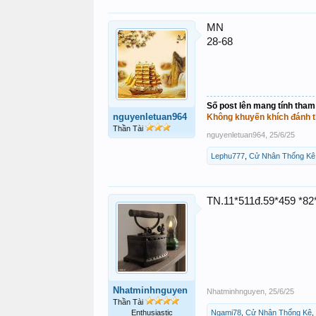
MN
28-68
Số post lên mang tính tham
nguyenletuan964
Không khuyến khích đánh t
Thần Tài
nguyenletuan964
,
25/6/25
Lephu777
,
Cử Nhân Thống Kê
TN.11*511đ.59*459 *82
Nhatminhnguyen
Nhatminhnguyen
,
25/6/25
Thần Tài
Enthusiastic
Ngami78
,
Cử Nhân Thống Kê
,