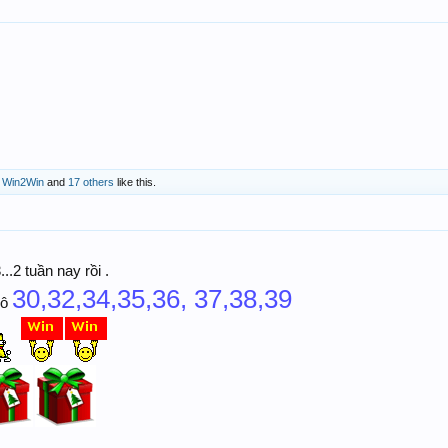
,
Win2Win
and
17 others
like this.
.2 tuần nay rồi .
30,32,34,35,36, 37,38,39
lô