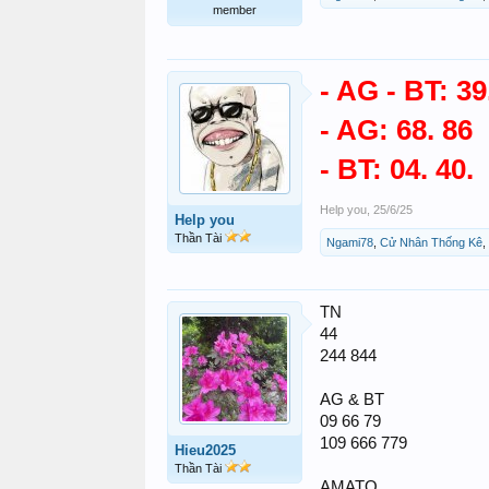
member
- AG - BT: 39
- AG: 68. 86
- BT: 04. 40.
Help you
,
25/6/25
Help you
Thần Tài
Ngami78
,
Cử Nhân Thống Kê
,
TN
44
244 844
AG & BT
09 66 79
109 666 779
Hieu2025
Thần Tài
AMATO...