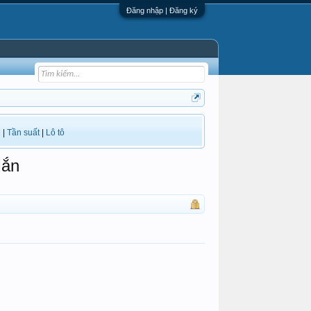
Đăng nhập | Đăng ký
i
|
Tần suất
|
Lô tô
Mắn