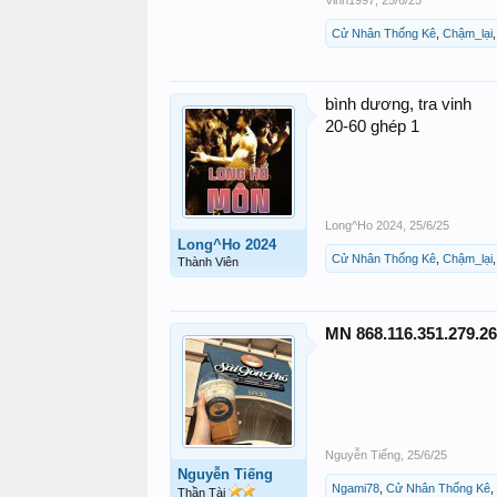
Vinh1997
,
25/6/25
Cử Nhân Thống Kê
,
Chậm_lại
bình dương, tra vinh
20-60 ghép 1
Long^Ho 2024
,
25/6/25
Long^Ho 2024
Cử Nhân Thống Kê
,
Chậm_lại
Thành Viên
MN 868.116.351.279.2
Nguyễn Tiếng
,
25/6/25
Nguyễn Tiếng
Ngami78
,
Cử Nhân Thống Kê
,
Thần Tài