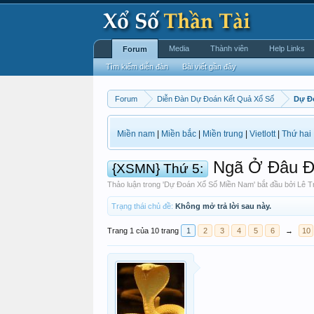
Media
Thành viên
Help Links
Forum
Tìm kiếm diễn đàn
Bài viết gần đây
Forum
Diễn Đàn Dự Đoán Kết Quả Xổ Số
Dự Đ
Miền nam
|
Miền bắc
|
Miền trung
|
Vietlott
|
Thứ hai
Ngã Ở Đâu Đứ
{XSMN} Thứ 5:
Thảo luận trong '
Dự Đoán Xổ Số Miền Nam
' bắt đầu bởi
Lê T
Trạng thái chủ đề:
Không mở trả lời sau này.
Trang 1 của 10 trang
1
2
3
4
5
6
→
10