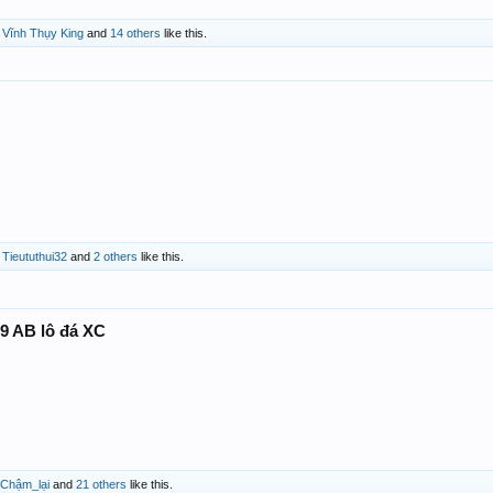
,
Vĩnh Thụy King
and
14 others
like this.
,
Tieututhui32
and
2 others
like this.
69 AB lô đá XC
Chậm_lại
and
21 others
like this.