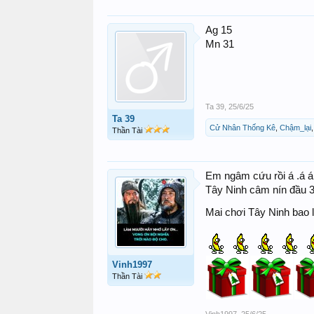
Ag 15
Mn 31
Ta 39
,
25/6/25
Ta 39
Cử Nhân Thống Kê
,
Chậm_lại
Thần Tài
Em ngâm cứu rồi á .á á
Tây Ninh câm nín đầu 3..
Mai chơi Tây Ninh bao 
Vinh1997
Thần Tài