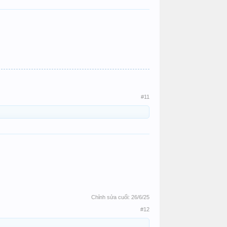
#11
Chỉnh sửa cuối:
26/6/25
#12