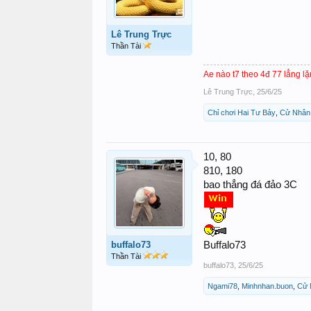
Lê Trung Trực
Thần Tài
Ae nào t7 theo 4đ 77 lẳng l
Lê Trung Trực
,
25/6/25
Chỉ chơi Hai Tư Bảy
,
Cử Nhân
10, 80
810, 180
bao thẳng đá đảo 3C
buffalo73
Buffalo73
Thần Tài
buffalo73
,
25/6/25
Ngami78
,
Minhnhan.buon
,
Cử 