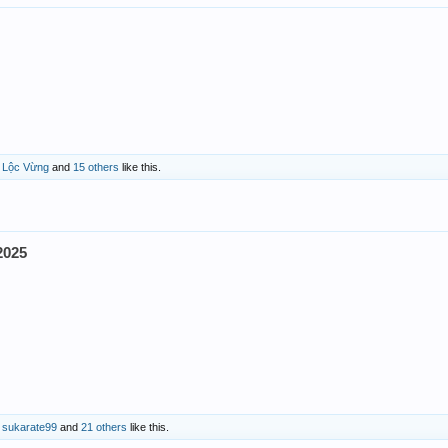
,
Lộc Vừng
and
15 others
like this.
2025
,
sukarate99
and
21 others
like this.