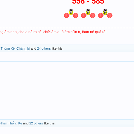
558 - 585
ặng ôm nha, cho e nó ra cái chứ làm quá ém nữa à, thua nó quá rồi
 Thống Kê
,
Chậm_lại
and
24 others
like this.
Nhân Thống Kê
and
22 others
like this.