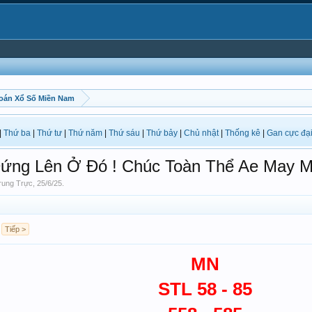
oán Xổ Số Miền Nam
|
Thứ ba
|
Thứ tư
|
Thứ năm
|
Thứ sáu
|
Thứ bảy
|
Chủ nhật
|
Thống kê
|
Gan cực đạ
ng Lên Ở Đó ! Chúc Toàn Thể Ae May 
rung Trực
,
25/6/25
.
Tiếp >
MN
STL 58 - 85