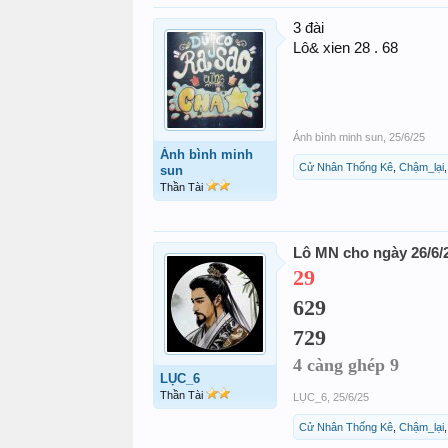
3 đài
Lô& xien 28 . 68
Ánh bình minh sun
,
25/6/25
Ánh bình minh
Cử Nhân Thống Kê
,
Chậm_lại
sun
Thần Tài
Lô MN cho ngày 26/6/
29
629
729
4 càng ghép 9
LỤC_6
Thần Tài
LỤC_6
,
25/6/25
Cử Nhân Thống Kê
,
Chậm_lại