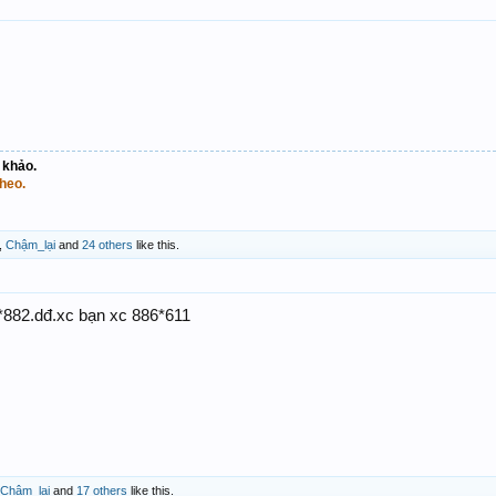
 khảo.
heo.
,
Chậm_lại
and
24 others
like this.
*882.dđ.xc bạn xc 886*611
Chậm_lại
and
17 others
like this.