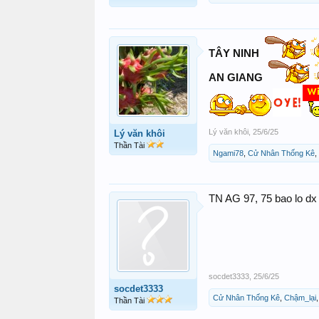
TÂY NINH
AN GIANG
Lý văn khôi
,
25/6/25
Lý văn khôi
Thần Tài
Ngami78
,
Cử Nhân Thống Kê
,
TN AG 97, 75 bao lo dx 
socdet3333
,
25/6/25
socdet3333
Cử Nhân Thống Kê
,
Chậm_lại
Thần Tài