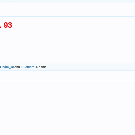
. 93
Chậm_lại
and
16 others
like this.