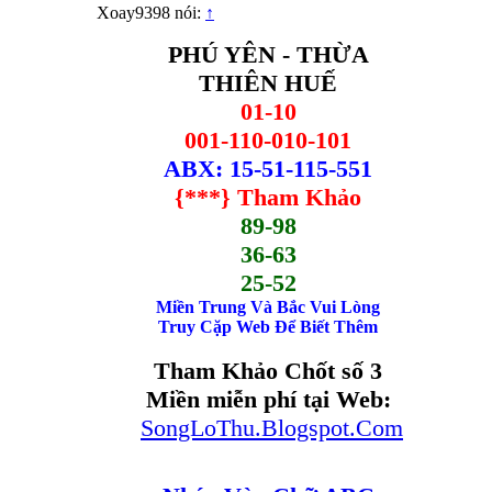
Xoay9398 nói:
↑
PHÚ YÊN - THỪA
THIÊN HUẾ
01-10
001-110-010-101
ABX: 15-51-115-551
{***} Tham Khảo
89-98
36-63
25-52
Miền Trung Và Bắc Vui Lòng
Truy Cặp Web Để Biết Thêm
Tham Khảo Chốt số 3
Miền miễn phí tại Web:
SongLoThu.Blogspot.Com