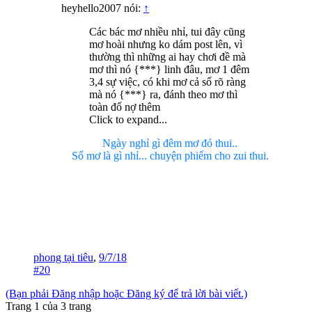
heyhello2007 nói:
↑
Các bác mơ nhiều nhỉ, tui đây cũng
mơ hoài nhưng ko dám post lên, vì
thường thì những ai hay chơi đề mà
mơ thì nó {***} linh đâu, mơ 1 đêm
3,4 sự việc, có khi mơ cả số rõ ràng
mà nó {***} ra, đánh theo mơ thì
toàn đổ nợ thêm
Click to expand...
Ngày nghỉ gì đêm mơ đó thui..
Sổ mơ là gì nhỉ... chuyện phiếm cho zui thui.
phong tại tiêu
,
9/7/18
#20
(Bạn phải Đăng nhập hoặc Đăng ký để trả lời bài viết.)
Trang 1 của 3 trang