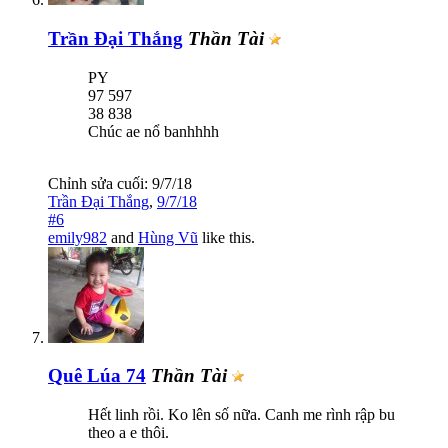
Trần Đại Thắng
Thần Tài
PY
97 597
38 838
Chúc ae nổ banhhhh
Chỉnh sửa cuối:
9/7/18
Trần Đại Thắng
,
9/7/18
#6
emily982
and
Hùng Vũ
like this.
Quê Lúa 74
Thần Tài
Hết linh rồi. Ko lên số nữa. Canh me rình rập bu
theo a e thôi.