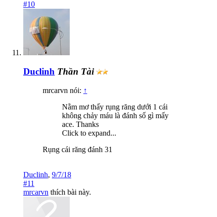
#10
Duclinh
Thần Tài
mrcarvn nói:
↑
Nằm mơ thấy rụng răng dưới 1 cái
không chảy máu là đánh số gì mấy
ace. Thanks
Click to expand...
Rụng cái răng đánh 31
Duclinh
,
9/7/18
#11
mrcarvn
thích bài này.