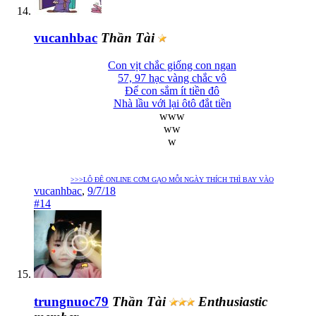
vucanhbac
Thần Tài
Con vịt chắc giống con ngan
57, 97 hạc vàng chắc vô
Để con sắm ít tiền đô
Nhà lầu với lại ôtô đắt tiền
www
ww
w​
>>>LÔ ĐÊ ONLINE CƠM GẠO MỖI NGÀY THÍCH THÌ BAY VÀO
vucanhbac
,
9/7/18
#14
trungnuoc79
Thần Tài
Enthusiastic