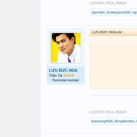
LƯU ĐỨC HOA
,
29/6/24
ngochien
,
thoainguyen639
,
ng
LƯU ĐỨC HOA nói:
↑
LƯU ĐỨC HOA
Thần Tài
Perennial member
LƯU ĐỨC HOA
,
29/6/24
thaotrang4546
,
Bongdiendien
,