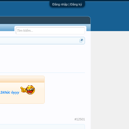
Đăng nhập | Đăng ký
oo 1khúc òyyy
#12501