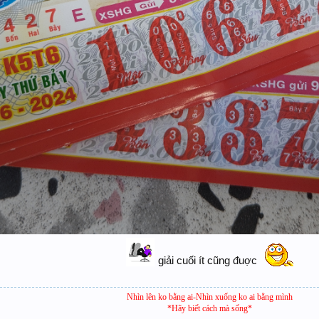
giải cuối ít cũng đuợc
Nhìn lên ko bằng ai-Nhìn xuống ko ai bằng mình
*Hãy biết cách mà sống*