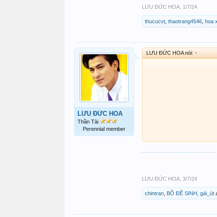
LƯU ĐỨC HOA
,
1/7/24
thucucvt
,
thaotrang4546
,
hoa 
LƯU ĐỨC HOA nói:
↑
LƯU ĐỨC HOA
Thần Tài
Perennial member
LƯU ĐỨC HOA
,
3/7/24
chintran
,
BỒ ĐỀ SINH
,
gái_út