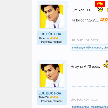
Lụm xcd 306...
49
Hà lội còn 92-29...
LƯU ĐỨC HOA
Thần Tài
LƯU ĐỨC HOA
,
3/7/24
Perennial member
thoainguyen639
,
thucucvt
,
chi
Hnay ra A 70 potay
LƯU ĐỨC HOA
Thần Tài
LƯU ĐỨC HOA
,
4/7/24
Perennial member
huongduong55
,
thoainguyen6