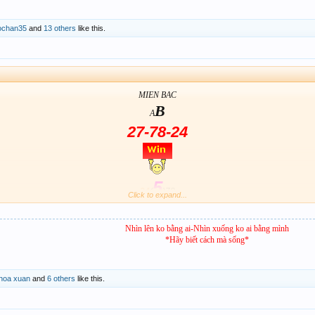
ochan35
and
13 others
like this.
MIEN BAC
B
A
27-78-24
5
24
(
)78
Click to expand...
Nhìn lên ko bằng ai-Nhìn xuống ko ai bằng mình
*Hãy biết cách mà sống*
hoa xuan
and
6 others
like this.