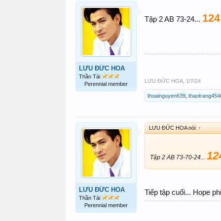
124
Tập 2 AB 73-24...
LƯU ĐỨC HOA
Thần Tài
LƯU ĐỨC HOA
,
1/7/24
Perennial member
thoainguyen639
,
thaotrang454
LƯU ĐỨC HOA nói:
↑
12
Tập 2 AB 73-70-24...
LƯU ĐỨC HOA
Tiếp tập cuối... Hope p
Thần Tài
Perennial member