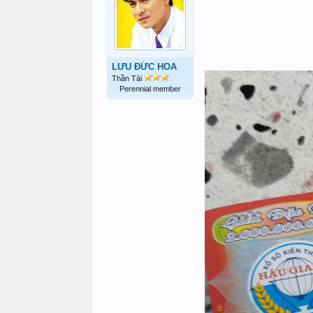
LƯU ĐỨC HOA
Thần Tài
Perennial member