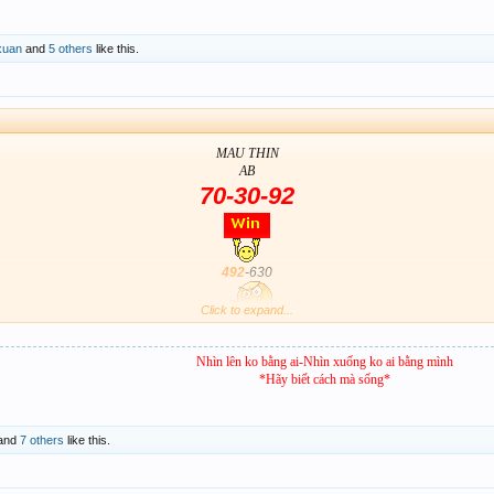
xuan
and
5 others
like this.
MAU THIN
AB
70-30-92
492
-630
Click to expand...
Nhìn lên ko bằng ai-Nhìn xuống ko ai bằng mình
*Hãy biết cách mà sống*
and
7 others
like this.