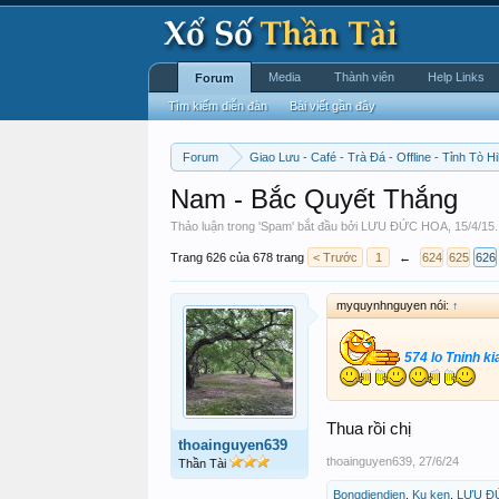
Media
Thành viên
Help Links
Forum
Tìm kiếm diễn đàn
Bài viết gần đây
Forum
Giao Lưu - Café - Trà Đá - Offline - Tỉnh Tò Hi
Nam - Bắc Quyết Thắng
Thảo luận trong '
Spam
' bắt đầu bởi
LƯU ĐỨC HOA
,
15/4/15
.
Trang 626 của 678 trang
< Trước
1
←
624
625
626
myquynhnguyen nói:
↑
574 lo Tninh ki
Thua rồi chị
thoainguyen639
thoainguyen639
,
27/6/24
Thần Tài
Bongdiendien
,
Ku ken
,
LƯU Đ