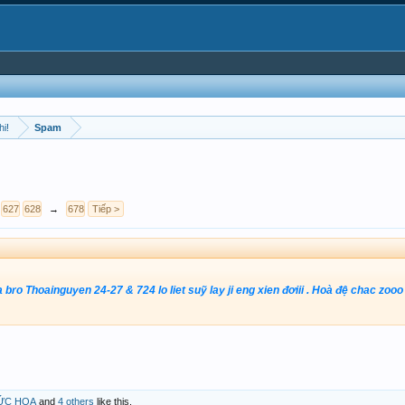
hi!
Spam
627
628
→
678
Tiếp >
a bro Thoainguyen 24-27 & 724 lo liet suỹ lay ji eng xien đơiii . Hoà đệ chac zo
ỨC HOA
and
4 others
like this.