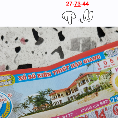
27-
73
-44