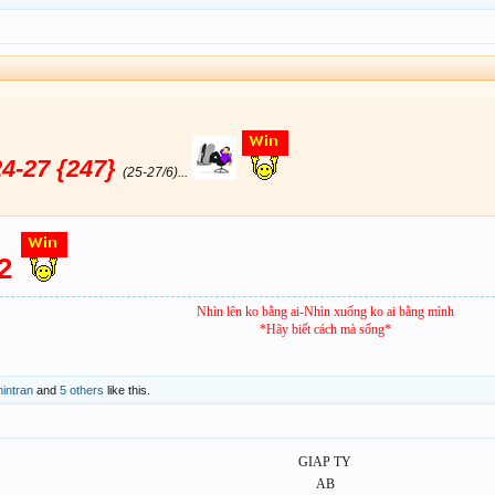
24-27 {247}
(25-27/6)...
22
Nhìn lên ko bằng ai-Nhìn xuống ko ai bằng mình
*Hãy biết cách mà sống*
hintran
and
5 others
like this.
GIAP TY
AB