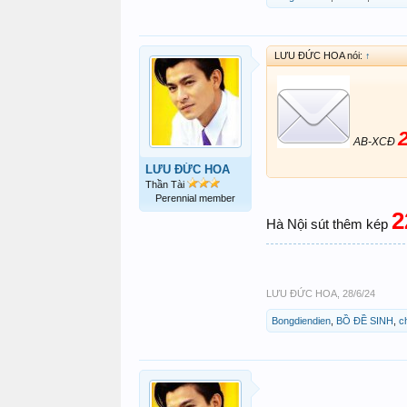
LƯU ĐỨC HOA nói:
↑
AB-XCĐ
LƯU ĐỨC HOA
Thần Tài
Perennial member
Hà Nội sút thêm kép
LƯU ĐỨC HOA
,
28/6/24
Bongdiendien
,
BỒ ĐỀ SINH
,
c