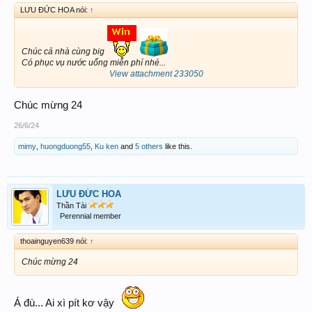
LƯU ĐỨC HOA nói:
↑
Chúc cả nhà cùng big
Có phục vụ nước uống miễn phí nhé...
View attachment 233050
Chúc mừng 24
26/6/24
mimy
,
huongduong55
,
Ku ken
and
5 others
like this.
LƯU ĐỨC HOA
Thần Tài
Perennial member
thoainguyen639 nói:
↑
Chúc mừng 24
Á đù... Ai xì pít kơ vậy