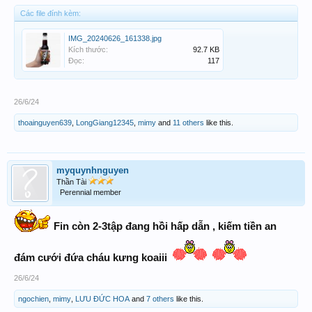
Các file đính kèm:
IMG_20240626_161338.jpg
Kích thước:
92.7 KB
Đọc:
117
26/6/24
thoainguyen639
,
LongGiang12345
,
mimy
and
11 others
like this.
myquynhnguyen
Thần Tài
Perennial member
Fin còn 2-3tập đang hồi hấp dẫn , kiếm tiền an
đám cưới đứa cháu kưng koaiii
26/6/24
ngochien
,
mimy
,
LƯU ĐỨC HOA
and
7 others
like this.