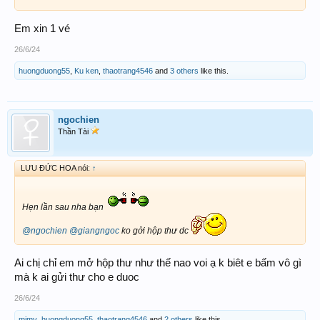
Em xin 1 vé
26/6/24
huongduong55
,
Ku ken
,
thaotrang4546
and
3 others
like this.
ngochien
Thần Tài
LƯU ĐỨC HOA nói:
↑
Hẹn lần sau nha bạn
@ngochien
@giangngoc
ko gởi hộp thư dc
Ai chị chỉ em mở hộp thư như thế nao voi ạ k biêt e bấm vô gì
mà k ai gửi thư cho e duoc
26/6/24
mimy
,
huongduong55
,
thaotrang4546
and
2 others
like this.