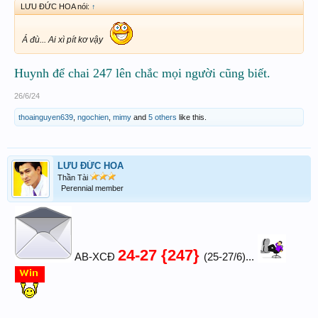
LƯU ĐỨC HOA nói:
↑
Á đù... Ai xì pít kơ vậy
Huynh để chai 247 lên chắc mọi người cũng biết.
26/6/24
thoainguyen639
,
ngochien
,
mimy
and
5 others
like this.
LƯU ĐỨC HOA
Thần Tài
Perennial member
24-27 {247}
AB-XCĐ
(25-27/6)...