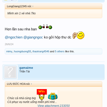
LongGiang12345 nói:
↑
Mình xin 1 vé nhé.Tks
Hẹn lần sau nha bạn
@ngochien
@giangngoc
ko gởi hộp thư dc
26/6/24
mimy
,
huongduong55
,
thaotrang4546
and
5 others
like this.
gamaime
Thần Tài
LƯU ĐỨC HOA nói:
↑
Chúc cả nhà cùng big
Có phục vụ nước uống miễn phí nhé...
View attachment 233050