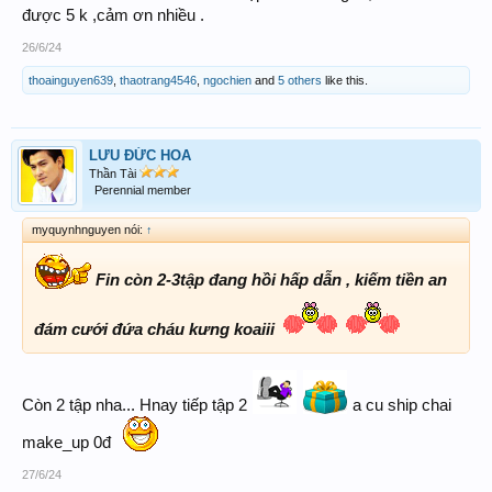
được 5 k ,cảm ơn nhiều .
26/6/24
thoainguyen639
,
thaotrang4546
,
ngochien
and
5 others
like this.
LƯU ĐỨC HOA
Thần Tài
Perennial member
myquynhnguyen nói:
↑
Fin còn 2-3tập đang hồi hấp dẫn , kiếm tiền an
đám cưới đứa cháu kưng koaiii
Còn 2 tập nha... Hnay tiếp tập 2
a cu ship chai
make_up 0đ
27/6/24