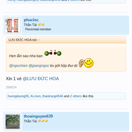
phucloc
Thần Tài
Perennial member
LƯU ĐỨC HOA nói:
↑
Hẹn lần sau nha bạn
@ngochien
@giangngoc
ko gởi hộp thư dc
Xin 1 vé
@LƯU ĐỨC HOA
26/6/24
huongduong55
,
Ku ken
,
thaotrang4546
and
2 others
like this.
thoainguyen639
Thần Tài