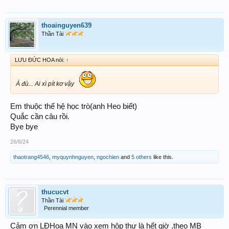
thoainguyen639
Thần Tài
LƯU ĐỨC HOA nói:
↑
Á đù... Ai xì pít kơ vậy
Em thuộc thế hệ học trò(anh Heo biết)
Quắc cần câu rồi.
Bye bye
26/6/24
thaotrang4546
,
myquynhnguyen
,
ngochien
and
5 others
like this.
thucucvt
Thần Tài
Perennial member
Cảm ơn LĐHoa MN vào xem hộp thư là hết giờ ,theo MB