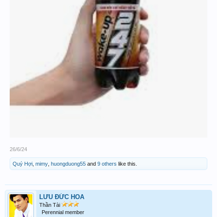
26/6/24
Quý Hợi
,
mimy
,
huongduong55
and
9 others
like this.
LƯU ĐỨC HOA
Thần Tài
Perennial member