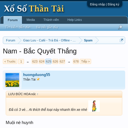
Đăng nhập | Đăng ký
Media
Thành viên
Help Links
Forum
Tìm kiếm diễn đàn
Bài viết gần đây
Forum
Giao Lưu - Café - Trà Đá - Offline - Tỉnh Tò Hihi!
Spam
Nam - Bắc Quyết Thắng
< Trước
1
←
623
624
625
626
627
→
678
Tiếp >
huongduong55
Thần Tài
LƯU ĐỨC HOA nói:
↑
Đã có 3 vé... Ai thích thể loại này nhanh lên xe nhé
Muội nè huynh