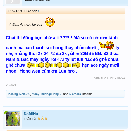
Perennial member
LƯU ĐỨC HOA nói:
↑
Á đù... Ai xì pít kơ vậy
Chài thì đồng bọn chứ aiii ???!!! Mà số nó chườn tành
qành mà các thánh soi hong thấy chắc chớtt ,
tỷ
nhẹ nhàng thoi 27-24-72 đa 2k , ùhm 32BBBBB. 32 thua
Nam & Bắc may ngày roi 472 tỷ lot lun 432 đó ghê chưa
ghê chưa
hẹn ace ngày mơii
nhoé . Hong wen củm ơn Luu bro .
Chỉnh sửa cuối:
27/6/24
26/6/24
thoainguyen639
,
mimy
,
huongduong55
and
5 others
like this.
DoMiHu
Thần Tài