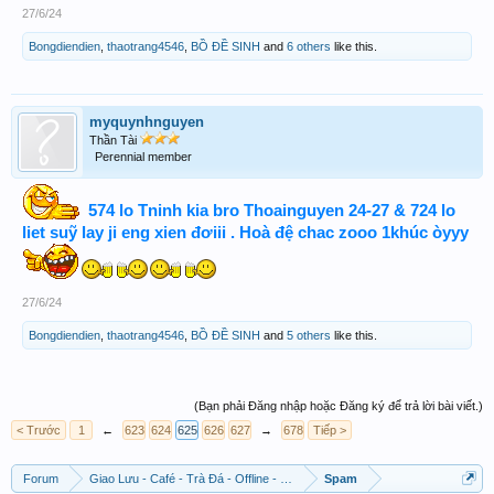
27/6/24
Bongdiendien
,
thaotrang4546
,
BỒ ĐỀ SINH
and
6 others
like this.
myquynhnguyen
Thần Tài
Perennial member
574 lo Tninh kia bro Thoainguyen 24-27 & 724 lo
liet suỹ lay ji eng xien đơiii . Hoà đệ chac zooo 1khúc òyyy
27/6/24
Bongdiendien
,
thaotrang4546
,
BỒ ĐỀ SINH
and
5 others
like this.
(Bạn phải Đăng nhập hoặc Đăng ký để trả lời bài viết.)
< Trước
1
←
623
624
625
626
627
→
678
Tiếp >
Forum
Giao Lưu - Café - Trà Đá - Offline - Tỉnh Tò Hihi!
Spam