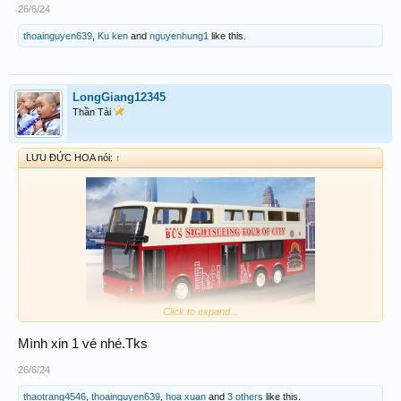
26/6/24
thoainguyen639
,
Ku ken
and
nguyenhung1
like this.
LongGiang12345
Thần Tài
LƯU ĐỨC HOA nói:
↑
Click to expand...
Mình xin 1 vé nhé.Tks
AB - XCĐ... (25-27/6)
26/6/24
thaotrang4546
,
thoainguyen639
,
hoa xuan
and
3 others
like this.