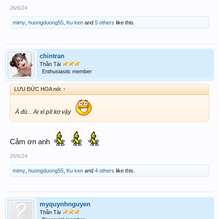
26/6/24
mimy
,
huongduong55
,
Ku ken
and
5 others
like this.
chintran
Thần Tài
Enthusiastic member
LƯU ĐỨC HOA nói:
↑
Á đù... Ai xì pít kơ vậy
Cảm ơn anh
26/6/24
mimy
,
huongduong55
,
Ku ken
and
4 others
like this.
myquynhnguyen
Thần Tài