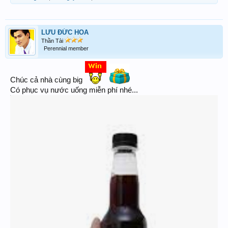
LƯU ĐỨC HOA
Thần Tài
Perennial member
Ai like thì book vé... Let's go
Chúc cả nhà cùng big
Có phục vụ nước uống miễn phí nhé...