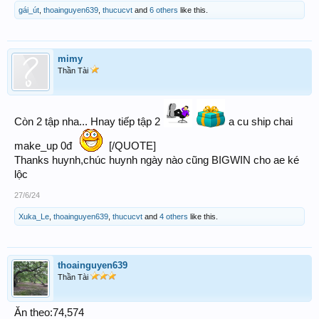
gái_út
,
thoainguyen639
,
thucucvt
and
6 others
like this.
mimy
Thần Tài
Còn 2 tập nha... Hnay tiếp tập 2
a cu ship chai
make_up 0đ
[/QUOTE]
Thanks huynh,chúc huynh ngày nào cũng BIGWIN cho ae ké
lộc
27/6/24
Xuka_Le
,
thoainguyen639
,
thucucvt
and
4 others
like this.
thoainguyen639
Thần Tài
Ăn theo:74,574