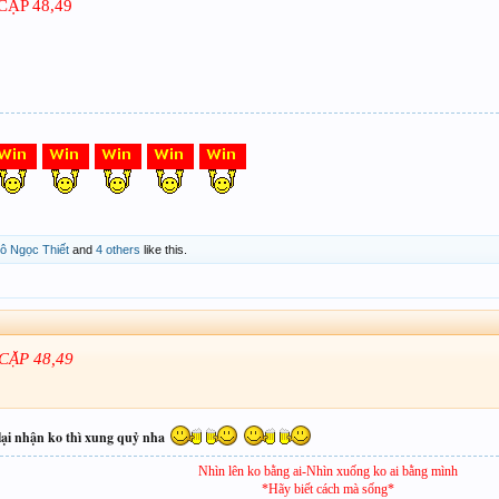
ẶP 48,49
ô Ngọc Thiết
and
4 others
like this.
CẶP 48,49
lại nhận ko thì xung quỷ nha
Nhìn lên ko bằng ai-Nhìn xuống ko ai bằng mình
*Hãy biết cách mà sống*