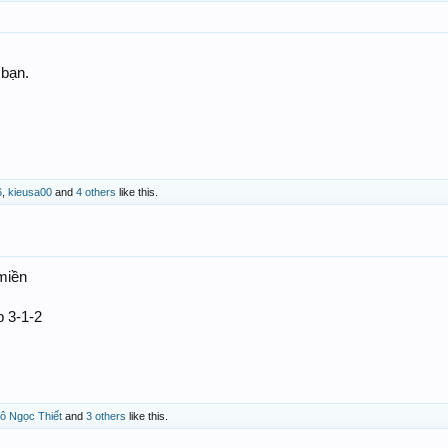
.
 bạn.
6
,
kieusa00
and
4 others
like this.
miền
p 3-1-2
ô Ngọc Thiết
and
3 others
like this.