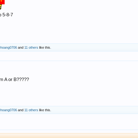
p 5-8-7
ehoang0706
and
11 others
like this.
ằm A or B?????
ehoang0706
and
11 others
like this.