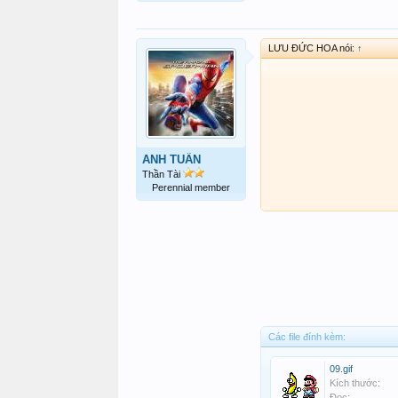
LƯU ĐỨC HOA nói:
↑
ANH TUẤN
Thần Tài
Perennial member
Các file đính kèm:
09.gif
Kích thước:
Đọc: