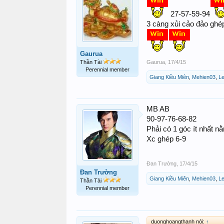
27-57-59-94
3 càng xủi cảo đảo ghé
Gaurua
Thần Tài
Gaurua
,
17/4/15
Perennial member
Giang Kiều Miên
,
Mehien03
,
L
MB AB
90-97-76-68-82
Phải có 1 góc ít nhất n
Xc ghép 6-9
Đan Trường
,
17/4/15
Đan Trường
Giang Kiều Miên
,
Mehien03
,
L
Thần Tài
Perennial member
duonghoangthanh nói:
↑