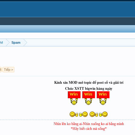
hi!
Spam
8
Tiếp >
Kính xin MOD mở topic để post số và giải trí
Chúc XSTT bigwin hàng ngày
Nhìn lên ko bằng ai-Nhìn xuống ko ai bằng mình
*Hãy biết cách mà sống*