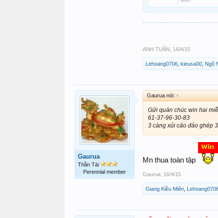
ANH TUẤN
,
16/4/15
Lehoang0706
,
kieusa00
,
Ngô 
Gaurua nói:
↑
Gửi quán chúc win hai mi
61-37-96-30-83
3 càng xủi cảo đảo ghép 3
Gaurua
Mn thua toàn tập
Thần Tài
Perennial member
Gaurua
,
16/4/15
Giang Kiều Miên
,
Lehoang070