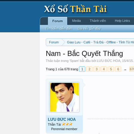
Media
Thành viên
Help Links
Forum
Tìm kiếm diễn đàn
Bài viết gần đây
Forum
Giao Lưu - Café - Trà Đá - Offline - Tỉnh Tò Hi
Nam - Bắc Quyết Thắng
Thảo luận trong '
Spam
' bắt đầu bởi
LƯU ĐỨC HOA
,
15/4/15
.
Trang 1 của 678 trang
1
2
3
4
5
6
→
67
LƯU ĐỨC HOA
Thần Tài
Perennial member