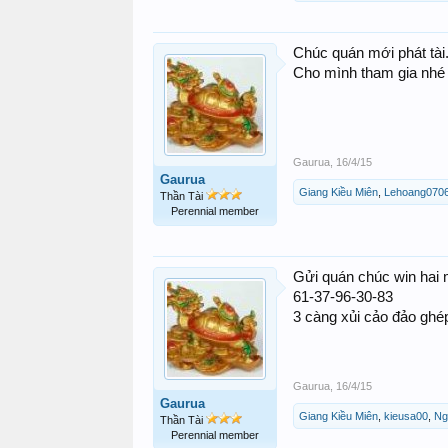
Chúc quán mới phát tài
Cho mình tham gia nhé
Gaurua
,
16/4/15
Gaurua
Giang Kiều Miên
,
Lehoang070
Thần Tài
Perennial member
Gửi quán chúc win hai 
61-37-96-30-83
3 càng xủi cảo đảo ghé
Gaurua
,
16/4/15
Gaurua
Giang Kiều Miên
,
kieusa00
,
Ng
Thần Tài
Perennial member