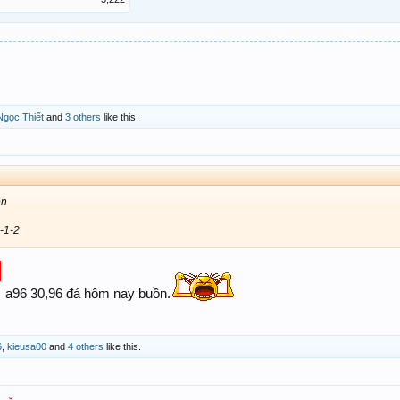
Ngọc Thiết
and
3 others
like this.
ền
-1-2
a96 30,96 đá hôm nay buồn.
6
,
kieusa00
and
4 others
like this.