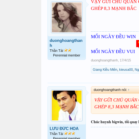
VẬY GỮI CHỦ QUÁN C
GHÉP 8,3 MẠNH BẮC
MỔI NGÀY ĐỀU WIN
duonghoangthan
h
Thần Tài
MỔI NGÀY ĐỀU VUI
Perennial member
duonghoangthanh
,
17/4/15
Giang Kiều Miên
,
kieusa00
,
Ng
duonghoangthanh nói:
↑
VẬY GỮI CHỦ QUÁN 
GHÉP 8,3 MẠNH BẮC
Chúc huynh bigwin, tối quay 
LƯU ĐỨC HOA
Thần Tài
Perennial member