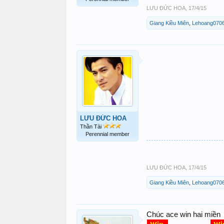
LƯU ĐỨC HOA
,
17/4/15
Giang Kiều Miên
,
Lehoang070
LƯU ĐỨC HOA
Thần Tài
Perennial member
LƯU ĐỨC HOA
,
17/4/15
Giang Kiều Miên
,
Lehoang070
Chúc ace win hai miền