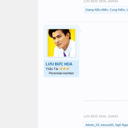
LƯU ĐỨC HOA
,
15/4/15
Giang Kiều Miên
,
Cung Kiếm
,
LƯU ĐỨC HOA
Thần Tài
Perennial member
LƯU ĐỨC HOA
,
15/4/15
Admin_03
,
kieusa00
,
Ngô Ngọc