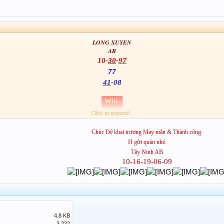
LONG XUYEN
AB
10-
30
-
97
77
41
-08
Click to expand...
Chúc Đệ khai trương May mắn & Thành công.
H gửi quán nhé.
Khai đao quyết thắng cùng XSTT
Tây Ninh AB
10-16-19-06-09
4.8 KB
3,222