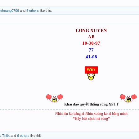
Lehoang0706
and
8 others
like this.
LONG XUYEN
AB
10-
30
-
97
77
41
-08
Khai đao quyết thắng cùng XSTT
Nhìn lên ko bằng ai-Nhìn xuống ko ai bằng mình
*Hãy biết cách mà sống*
 Thiết
and
6 others
like this.