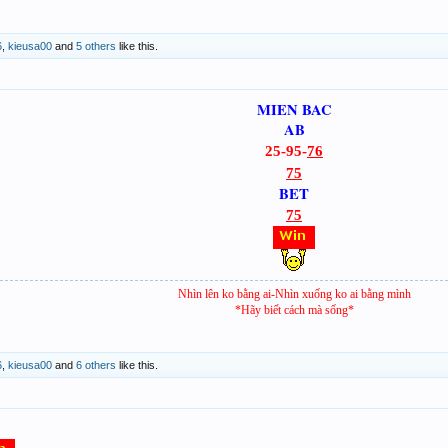
6
,
kieusa00
and
5 others
like this.
MIEN BAC
AB
25-95-
76
75
BET
75
Nhìn lên ko bằng ai-Nhìn xuống ko ai bằng mình
*Hãy biết cách mà sống*
6
,
kieusa00
and
6 others
like this.